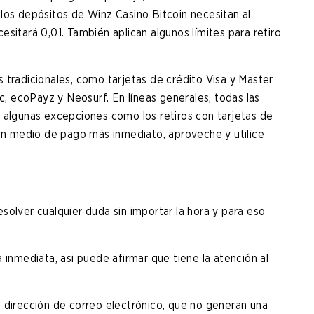
los depósitos de Winz Casino Bitcoin necesitan al
sitará 0,01. También aplican algunos límites para retiro
tradicionales, como tarjetas de crédito Visa y Master
erac, ecoPayz y Neosurf. En líneas generales, todas las
 algunas excepciones como los retiros con tarjetas de
 un medio de pago más inmediato, aproveche y utilice
olver cualquier duda sin importar la hora y para eso
 inmediata, asi puede afirmar que tiene la atención al
 dirección de correo electrónico, que no generan una