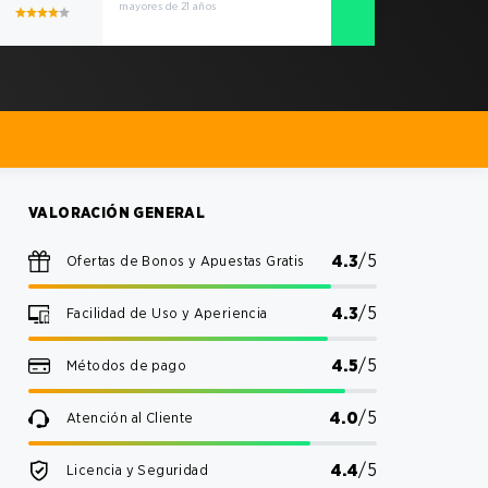
mayores de 21 años
VALORACIÓN GENERAL
4.3
/5
Ofertas de Bonos y Apuestas Gratis
4.3
/5
Facilidad de Uso y Aperiencia
4.5
/5
Métodos de pago
4.0
/5
Atención al Cliente
4.4
/5
Licencia y Seguridad