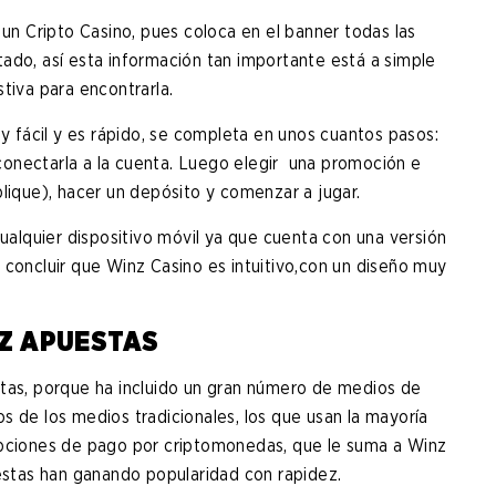
 un Cripto Casino, pues coloca en el banner todas las
ado, así esta información tan importante está a simple
tiva para encontrarla.
uy fácil y es rápido, se completa en unos cuantos pasos:
 conectarla a la cuenta. Luego elegir una promoción e
lique), hacer un depósito y comenzar a jugar.
lquier dispositivo móvil ya que cuenta con una versión
concluir que Winz Casino es intuitivo,con un diseño muy
NZ APUESTAS
tas, porque ha incluido un gran número de medios de
 de los medios tradicionales, los que usan la mayoría
opciones de pago por criptomonedas, que le suma a Winz
estas han ganando popularidad con rapidez.