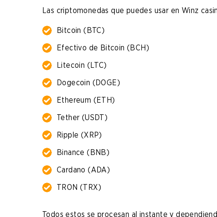
Las criptomonedas que puedes usar en Winz casin
Bitcoin (BTC)
Efectivo de Bitcoin (BCH)
Litecoin (LTC)
Dogecoin (DOGE)
Ethereum (ETH)
Tether (USDT)
Ripple (XRP)
Binance (BNB)
Cardano (ADA)
TRON (TRX)
Todos estos se procesan al instante y dependiendo 