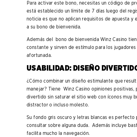
Para activar este bono, necesitas un código de pr
está establecido un límite de 7 días luego del regi
noticia es que no aplican requisitos de apuesta y
a su bono de bienvenida.
Además del bono de bienvenida Winz Casino tiene
constante y sirven de estímulo para los jugadore
afortunada.
USABILIDAD: DISEÑO DIVERTID
¿Cómo combinar un diseño estimulante que resulte i
manejar? Tiene Winz Casino opiniones positivas, 
divertido sin saturar el sitio web con íconos muy b
distractor o incluso molesto.
Su fondo gris oscuro y letras blancas es perfecto p
consultar sobre alguna duda. Además incluye bas
facilita mucho la navegación.