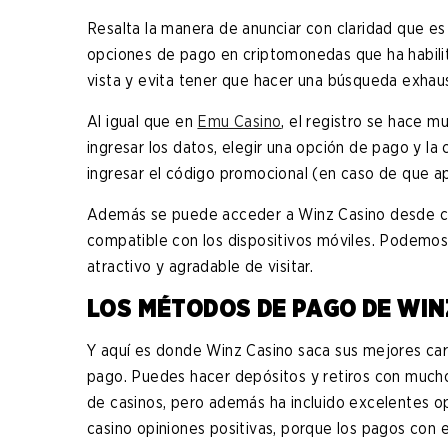
Resalta la manera de anunciar con claridad que es
opciones de pago en criptomonedas que ha habilit
vista y evita tener que hacer una búsqueda exhaus
Al igual que en
Emu Casino
, el registro se hace m
ingresar los datos, elegir una opción de pago y la
ingresar el código promocional (en caso de que ap
Además se puede acceder a Winz Casino desde cua
compatible con los dispositivos móviles. Podemos 
atractivo y agradable de visitar.
LOS MÉTODOS DE PAGO DE WI
Y aquí es donde Winz Casino saca sus mejores car
pago. Puedes hacer depósitos y retiros con muchos
de casinos, pero además ha incluido excelentes 
casino opiniones positivas, porque los pagos con 