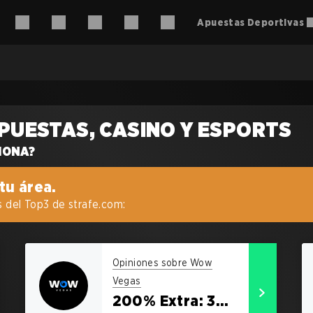
Apuestas Deportivas
APUESTAS, CASINO Y ESPORTS
IONA?
tu área.
s del Top3 de strafe.com:
Opiniones sobre Wow
Vegas
200% Extra: 30 SC FREE and 1.75M WOW Coins