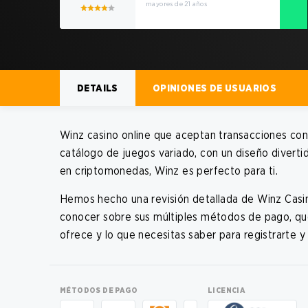
mayores de 21 años
DETAILS
OPINIONES DE USUARIOS
Winz casino online que aceptan transacciones con
catálogo de juegos variado, con un diseño diverti
en criptomonedas, Winz es perfecto para ti.
Hemos hecho una revisión detallada de Winz Casin
conocer sobre sus múltiples métodos de pago, que 
ofrece y lo que necesitas saber para registrarte y
MÉTODOS DE PAGO
LICENCIA