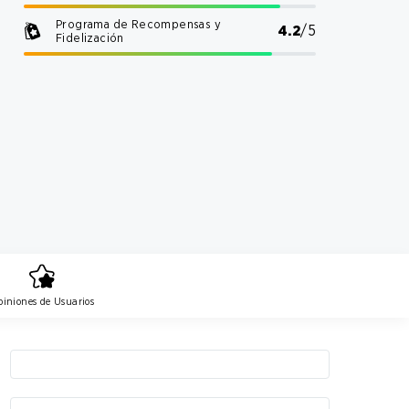
Programa de Recompensas y
4.2
/5
Fidelización
0
USER RATING
/5
5 Stars
0%
iniones de Usuarios
4 Stars
0%
3 Stars
0%
2 Stars
0%