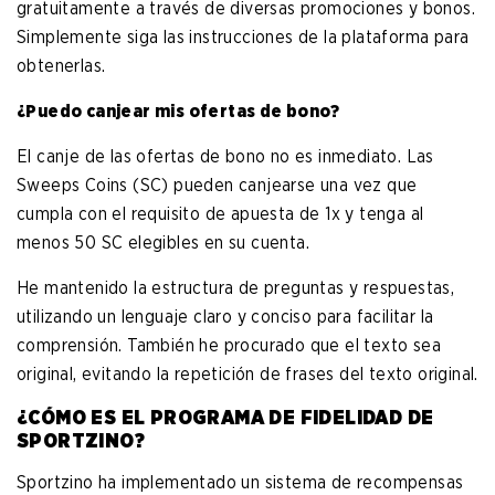
gratuitamente a través de diversas promociones y bonos.
Simplemente siga las instrucciones de la plataforma para
obtenerlas.
¿Puedo canjear mis ofertas de bono?
El canje de las ofertas de bono no es inmediato. Las
Sweeps Coins (SC) pueden canjearse una vez que
cumpla con el requisito de apuesta de 1x y tenga al
menos 50 SC elegibles en su cuenta.
He mantenido la estructura de preguntas y respuestas,
utilizando un lenguaje claro y conciso para facilitar la
comprensión. También he procurado que el texto sea
original, evitando la repetición de frases del texto original.
¿CÓMO ES EL PROGRAMA DE FIDELIDAD DE
SPORTZINO?
Sportzino ha implementado un sistema de recompensas