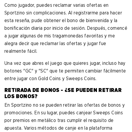
Como jugador, puedes reclamar varias ofertas en
Sportzino sin complicaciones. Al registrarme para hacer
esta reseña, pude obtener el bono de bienvenida y la
bonificación diaria por inicio de sesión. Después, comencé
a jugar algunas de mis tragamonedas favoritas y me
alegra decir que reclamar las ofertas y jugar fue
realmente fácil.
Una vez que abres el juego que quieres jugar, incluso hay
botones "GC" y "SC" que te permiten cambiar fácilmente
entre jugar con Gold Coins y Sweeps Coins.
RETIRADA DE BONOS - ¿SE PUEDEN RETIRAR
LOS BONOS?
En Sportzino no se pueden retirar las ofertas de bonos y
promociones. En su lugar, puedes canjear Sweeps Coins
por premios en metálico tras cumplir el requisito de
apuesta. Varios métodos de canje en la plataforma