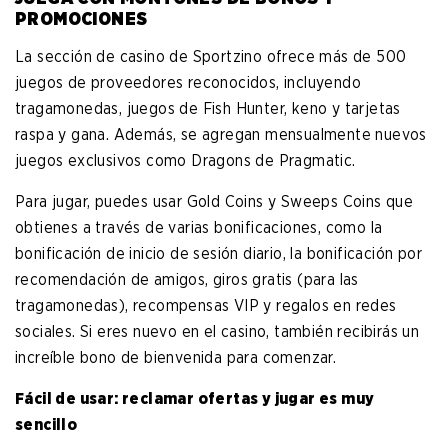
PROMOCIONES
La sección de casino de Sportzino ofrece más de 500
juegos de proveedores reconocidos, incluyendo
tragamonedas, juegos de Fish Hunter, keno y tarjetas
raspa y gana. Además, se agregan mensualmente nuevos
juegos exclusivos como Dragons de Pragmatic.
Para jugar, puedes usar Gold Coins y Sweeps Coins que
obtienes a través de varias bonificaciones, como la
bonificación de inicio de sesión diario, la bonificación por
recomendación de amigos, giros gratis (para las
tragamonedas), recompensas VIP y regalos en redes
sociales. Si eres nuevo en el casino, también recibirás un
increíble bono de bienvenida para comenzar.
Fácil de usar: reclamar ofertas y jugar es muy
sencillo