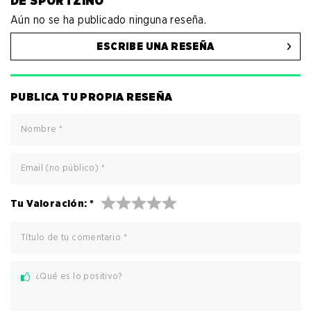
DE SPORTZINO
Aún no se ha publicado ninguna reseña.
ESCRIBE UNA RESEÑA
PUBLICA TU PROPIA RESEÑA
Nombre
*
Email (no público)
*
Tu Valoración:
*
Título de tu comentario
*
¿Qué es lo positivo?