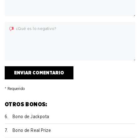
¿Qué es lo negativo?
* Requerido
OTROS BONOS:
6.
Bono de Jackpota
7.
Bono de Real Prize