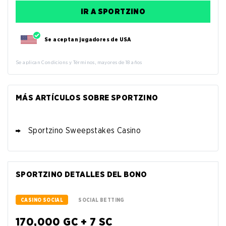
IR A SPORTZINO
Se aceptan jugadores de USA
Se aplican Condicions y Términos, mayores de 18 años
3.8
/5
MÁS ARTÍCULOS SOBRE SPORTZINO
Sportzino Sweepstakes Casino
SPORTZINO DETALLES DEL BONO
CASINO SOCIAL
SOCIAL BETTING
170,000 GC + 7 SC