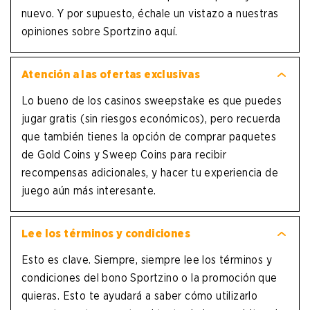
nuevo. Y por supuesto, échale un vistazo a nuestras
opiniones sobre Sportzino aquí.
Atención a las ofertas exclusivas
Lo bueno de los casinos sweepstake es que puedes
jugar gratis (sin riesgos económicos), pero recuerda
que también tienes la opción de comprar paquetes
de Gold Coins y Sweep Coins para recibir
recompensas adicionales, y hacer tu experiencia de
juego aún más interesante.
Lee los términos y condiciones
Esto es clave. Siempre, siempre lee los términos y
condiciones del bono Sportzino o la promoción que
quieras. Esto te ayudará a saber cómo utilizarlo