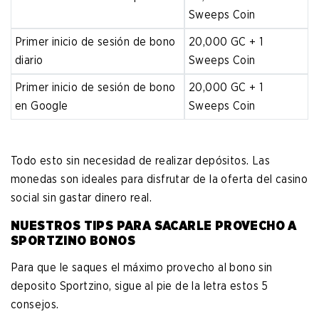
Sweeps Coin
Primer inicio de sesión de bono
20,000 GC + 1
diario
Sweeps Coin
Primer inicio de sesión de bono
20,000 GC + 1
en Google
Sweeps Coin
Todo esto sin necesidad de realizar depósitos. Las
monedas son ideales para disfrutar de la oferta del casino
social sin gastar dinero real.
NUESTROS TIPS PARA SACARLE PROVECHO A
SPORTZINO BONOS
Para que le saques el máximo provecho al bono sin
deposito Sportzino, sigue al pie de la letra estos 5
consejos.