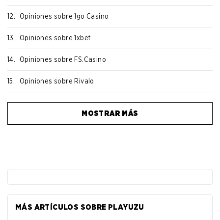
12.
Opiniones sobre 1go Casino
13.
Opiniones sobre 1xbet
14.
Opiniones sobre FS.Casino
15.
Opiniones sobre Rivalo
MOSTRAR MÁS
MÁS ARTÍCULOS SOBRE PLAYUZU