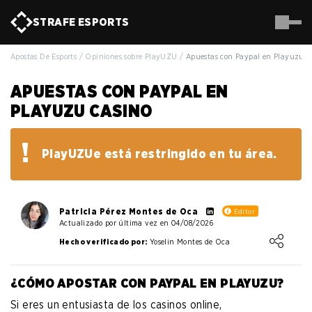
STRAFE
ESPORTS
Apostas De Esports
/
Opiniones sobre PlayUZU
/
Apuestas con Paypal en Playuzu C
APUESTAS CON PAYPAL EN
PLAYUZU CASINO
PlayUZUe está restringido en tu área.
Patricia Pérez Montes de Oca
Editor
Actualizado por última vez en 04/08/2026
Cargando...
Hecho verificado por:
Yoselin Montes de Oca
¿CÓMO APOSTAR CON PAYPAL EN PLAYUZU?
Si eres un entusiasta de los casinos online,