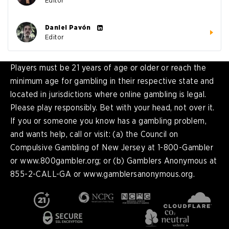
Editor
Daniel Pavón
Editor
Players must be 21 years of age or older or reach the
minimum age for gambling in their respective state and
located in jurisdictions where online gambling is legal.
Please play responsibly. Bet with your head, not over it.
If you or someone you know has a gambling problem,
and wants help, call or visit: (a) the Council on
Compulsive Gambling of New Jersey at 1-800-Gambler
or www.800gambler.org; or (b) Gamblers Anonymous at
855-2-CALL-GA or www.gamblersanonymous.org.
en
English