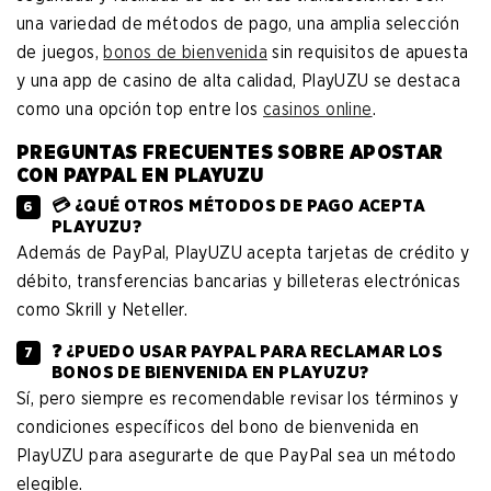
una variedad de métodos de pago, una amplia selección
de juegos,
bonos de bienvenida
sin requisitos de apuesta
y una app de casino de alta calidad, PlayUZU se destaca
como una opción top entre los
casinos online
.
PREGUNTAS FRECUENTES SOBRE APOSTAR
CON PAYPAL EN PLAYUZU
💳 ¿QUÉ OTROS MÉTODOS DE PAGO ACEPTA
PLAYUZU?
Además de PayPal, PlayUZU acepta tarjetas de crédito y
débito, transferencias bancarias y billeteras electrónicas
como Skrill y Neteller.
❓ ¿PUEDO USAR PAYPAL PARA RECLAMAR LOS
BONOS DE BIENVENIDA EN PLAYUZU?
Sí, pero siempre es recomendable revisar los términos y
condiciones específicos del bono de bienvenida en
PlayUZU para asegurarte de que PayPal sea un método
elegible.