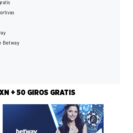
instantáneo
ratis
ortivas
20 - 10000€
1 - 5 días
1 - 
at least 10€
instantáneo
1 
way
de Betway
instantáneo
at least 20€
1 días
1 - 
XN + 50 GIROS GRATIS
instantáneo
Ver más opciones