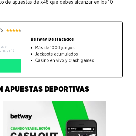
to de apuestas de x48 que debes alcanzar en los 10
/5
Betway Destacados
nos y
Más de 1000 juegos
ores de 18
Jackpots acumulados
Casino en vivo y crash games
EN APUESTAS DEPORTIVAS