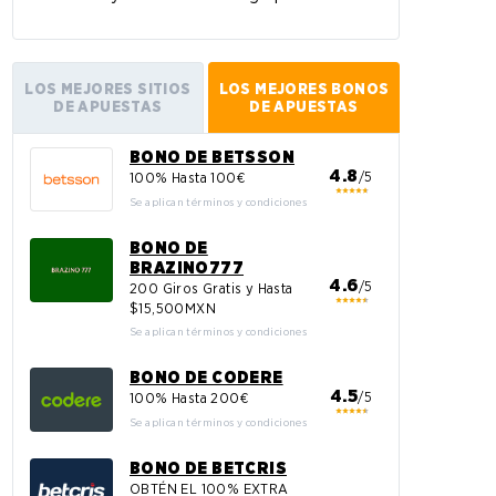
Retirable:
Sí
CÓDIGO DEL BONO
LOS MEJORES SITIOS
LOS MEJORES BONOS
DE APUESTAS
DE APUESTAS
BONO DE BETSSON
BETSSON
4.8
4.8
/5
/5
100% Hasta 100€
Análisis de Betsson
Se aplican términos y condiciones
BONO DE
BRAZINO777
4.6
BRAZINO777
/5
Análisis de Brazino777
4.6
/5
200 Giros Gratis y Hasta
$15,500MXN
Se aplican términos y condiciones
CODERE
4.5
/5
Análisis de Codere
BONO DE CODERE
4.5
/5
100% Hasta 200€
Se aplican términos y condiciones
BETCRIS
4.4
/5
Análisis de Betcris
BONO DE BETCRIS
OBTÉN EL 100% EXTRA