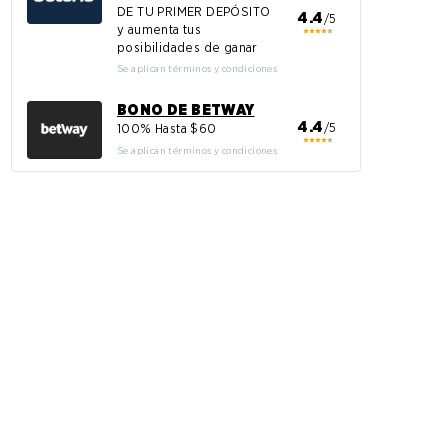
DE TU PRIMER DEPÓSITO
4.4
/5
y aumenta tus
BETWAY
4.4
/5
posibilidades de ganar
Análisis de Betway
Se aplican términos y condiciones
BONO DE BETWAY
4.4
/5
100% Hasta $60
Se aplican términos y condiciones