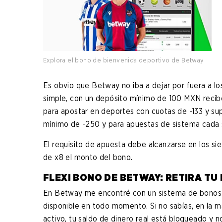
Explora el bono de bienvenida deportivo de Betway
Es obvio que Betway no iba a dejar por fuera a lo
simple, con un depósito mínimo de 100 MXN recibe
para apostar en deportes con cuotas de -133 y su
mínimo de -250 y para apuestas de sistema cada s
El requisito de apuesta debe alcanzarse en los sie
de x8 el monto del bono.
FLEXI BONO DE BETWAY: RETIRA T
En Betway me encontré con un sistema de bonos no
disponible en todo momento. Si no sabías, en la m
activo, tu saldo de dinero real está bloqueado y 