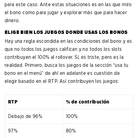
para este caso. Ante estas situaciones es en las que miro
el bono como para jugar y explorar más que para hacer
dinero.
ELIGE BIEN LOS JUEGOS DONDE USAS LOS BONOS
Hay una regla escondida en las condiciones del bono y es
que no todos los juegos califican y no todos los slots
contribuyen el 100% al rollover. Sí, es triste, pero es la
realidad. Primero, busca los juegos de la sección “usa tu
bono en el menú” de ahí en adelante es cuestión de
elegir basado en el RTP. Así contribuyen los juegos:
RTP
% de contribución
Debajo de 96%
100%
97%
80%