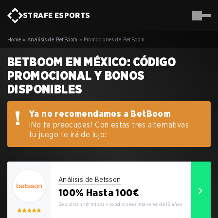
STRAFE
ESPORTS
Home
»
Análisis de BetBoom
»
Promociones de BetBoom
BETBOOM EN MÉXICO: CÓDIGO
PROMOCIONAL Y BONOS
DISPONIBLES
Ya no recomendamos a BetBoom
¡No te preocupes! Con estas tres alternativas
tu juego te irá de lujo:
Análisis de Betsson
100% Hasta 100€
Se aplican términos y condiciones, mayores de 18 años