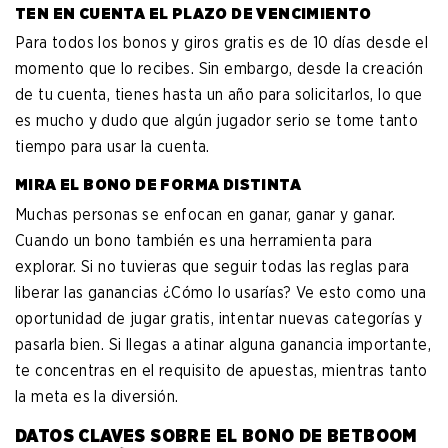
TEN EN CUENTA EL PLAZO DE VENCIMIENTO
Para todos los bonos y giros gratis es de 10 días desde el
momento que lo recibes. Sin embargo, desde la creación
de tu cuenta, tienes hasta un año para solicitarlos, lo que
es mucho y dudo que algún jugador serio se tome tanto
tiempo para usar la cuenta.
MIRA EL BONO DE FORMA DISTINTA
Muchas personas se enfocan en ganar, ganar y ganar.
Cuando un bono también es una herramienta para
explorar. Si no tuvieras que seguir todas las reglas para
liberar las ganancias ¿Cómo lo usarías? Ve esto como una
oportunidad de jugar gratis, intentar nuevas categorías y
pasarla bien. Si llegas a atinar alguna ganancia importante,
te concentras en el requisito de apuestas, mientras tanto
la meta es la diversión.
DATOS CLAVES SOBRE EL BONO DE BETBOOM