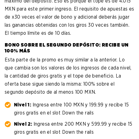
máximo del depósito. Eso es porque el tope es de 4.015
MXN para este primer ingreso. El requisito de apuestas es
de x30 veces el valor de bono y adicional deberás jugar
las ganancias obtenidas con los giros 30 veces también.
El tiempo límite es de 10 días.
BONO SOBRE EL SEGUNDO DEPÓSITO: RECIBE UN
100% MÁS
Esta parte de la promo es muy similar a la anterior. Lo
que cambia son los valores de los ingresos de cada nivel,
la cantidad de giros gratis y el tope de beneficio. La
oferta base sigue siendo la misma: 100% sobre el
segundo depósito de al menos 100 MXN.
Nivel 1:
Ingresa entre 100 MXN y 199.99 y recibe 15
giros gratis en el slot Down the rails
Nivel 2:
Ingresa entre 200 MXN y 599.99 y recibe 15
giros gratis en el slot Down the rails