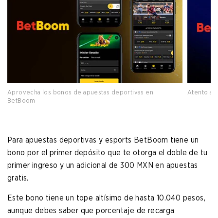
Aprovecha los bonos de apuestas deportivas en
Atento a 
BetBoom
Para apuestas deportivas y esports BetBoom tiene un
bono por el primer depósito que te otorga el doble de tu
primer ingreso y un adicional de 300 MXN en apuestas
gratis.
Este bono tiene un tope altísimo de hasta 10.040 pesos,
aunque debes saber que porcentaje de recarga