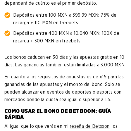
dependerá de cuánto es el primer depósito.
Depósitos entre 100 MXN a 399.99 MXN: 75% de
recarga + 110 MXN en freebets
Depósitos entre 400 MXN a 10.040 MXN: 100X de
recarga + 300 MXN en freebets
Los bonos caducan en 30 días y las apuestas gratis en 10
días. Las ganancias también están limitadas a 3.000 MXN.
En cuanto a los requisitos de apuestas es de x15 para las
ganancias de las apuestas y el monto del bono. Solo se
pueden alcanzar en eventos de deportes o esports con
mercados donde la cuota sea igual o superior a 1.5.
COMO USAR EL BONO DE BETBOOM: GUÍA
RÁPIDA
Al igual que lo que verás en mi
reseña de Betsson
, los