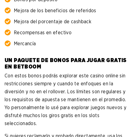
Mejora de los beneficios de referidos
Mejora del porcentaje de cashback
Recompensas en efectivo
Mercancía
UN PAQUETE DE BONOS PARA JUGAR GRATIS
EN BETBOOM
Con estos bonos podrás explorar este casino online sin
restricciones siempre y cuando te enfoques en la
diversión y no en el rollover. Los límites son regulares y
los requisitos de apuesta se mantienen en el promedio.
Yo personalmente lo usé para explorar juegos nuevos y
disfruté muchos los giros gratis en los slots
seleccionados.
Si quieres reclamarlo y probarlo directamente, usa los