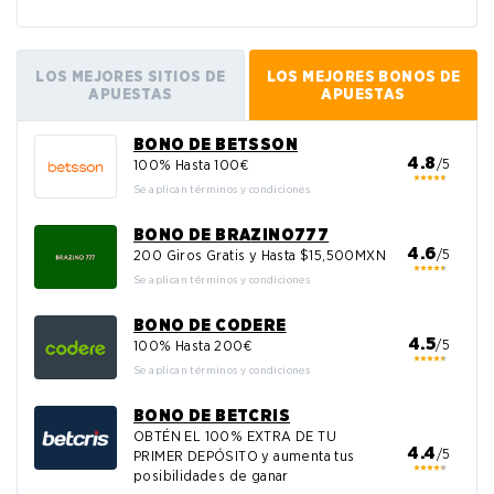
LOS MEJORES SITIOS DE
LOS MEJORES BONOS DE
APUESTAS
APUESTAS
BONO DE BETSSON
BETSSON
4.8
4.8
/5
/5
100% Hasta 100€
Análisis de Betsson
Se aplican términos y condiciones
BONO DE BRAZINO777
BRAZINO777
4.6
4.6
/5
/5
200 Giros Gratis y Hasta $15,500MXN
Análisis de Brazino777
Se aplican términos y condiciones
BONO DE CODERE
CODERE
4.5
4.5
/5
/5
100% Hasta 200€
Análisis de Codere
Se aplican términos y condiciones
BONO DE BETCRIS
BETCRIS
4.4
/5
OBTÉN EL 100% EXTRA DE TU
Análisis de Betcris
4.4
/5
PRIMER DEPÓSITO y aumenta tus
posibilidades de ganar