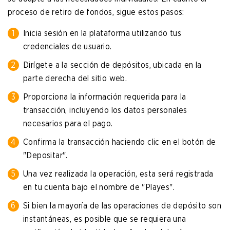
proceso de retiro de fondos, sigue estos pasos:
Inicia sesión en la plataforma utilizando tus
credenciales de usuario.
Dirígete a la sección de depósitos, ubicada en la
parte derecha del sitio web.
Proporciona la información requerida para la
transacción, incluyendo los datos personales
necesarios para el pago.
Confirma la transacción haciendo clic en el botón de
"Depositar".
Una vez realizada la operación, esta será registrada
en tu cuenta bajo el nombre de "Playes".
Si bien la mayoría de las operaciones de depósito son
instantáneas, es posible que se requiera una