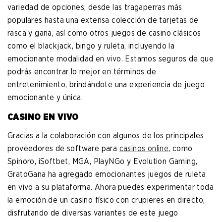
variedad de opciones, desde las tragaperras más
populares hasta una extensa colección de tarjetas de
rasca y gana, así como otros juegos de casino clásicos
como el blackjack, bingo y ruleta, incluyendo la
emocionante modalidad en vivo. Estamos seguros de que
podrás encontrar lo mejor en términos de
entretenimiento, brindándote una experiencia de juego
emocionante y única.
CASINO EN VIVO
Gracias a la colaboración con algunos de los principales
proveedores de software para
casinos online
, como
Spinoro, iSoftbet, MGA, PlayNGo y Evolution Gaming,
GratoGana ha agregado emocionantes juegos de ruleta
en vivo a su plataforma. Ahora puedes experimentar toda
la emoción de un casino físico con crupieres en directo,
disfrutando de diversas variantes de este juego