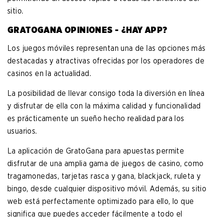
sitio.
GRATOGANA OPINIONES - ¿HAY APP?
Los juegos móviles representan una de las opciones más
destacadas y atractivas ofrecidas por los operadores de
casinos en la actualidad.
La posibilidad de llevar consigo toda la diversión en línea
y disfrutar de ella con la máxima calidad y funcionalidad
es prácticamente un sueño hecho realidad para los
usuarios.
La aplicación de GratoGana para apuestas permite
disfrutar de una amplia gama de juegos de casino, como
tragamonedas, tarjetas rasca y gana, blackjack, ruleta y
bingo, desde cualquier dispositivo móvil. Además, su sitio
web está perfectamente optimizado para ello, lo que
significa que puedes acceder fácilmente a todo el