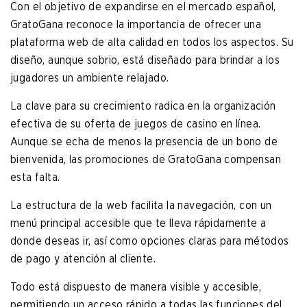
Con el objetivo de expandirse en el mercado español,
GratoGana reconoce la importancia de ofrecer una
plataforma web de alta calidad en todos los aspectos. Su
diseño, aunque sobrio, está diseñado para brindar a los
jugadores un ambiente relajado.
La clave para su crecimiento radica en la organización
efectiva de su oferta de juegos de casino en línea.
Aunque se echa de menos la presencia de un bono de
bienvenida, las promociones de GratoGana compensan
esta falta.
La estructura de la web facilita la navegación, con un
menú principal accesible que te lleva rápidamente a
donde deseas ir, así como opciones claras para métodos
de pago y atención al cliente.
Todo está dispuesto de manera visible y accesible,
permitiendo un acceso rápido a todas las funciones del