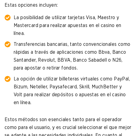
Estas opciones incluyen:
La posibilidad de utilizar tarjetas Visa, Maestro y
Mastercard para realizar apuestas en el casino en
línea.
Transferencias bancarias, tanto convencionales como
rápidas a través de aplicaciones como Bbva, Banco
Santander, Revolut, BBVA, Banco Sabadell o N26,
para apostar o retirar fondos.
La opción de utilizar billeteras virtuales como PayPal,
Bizum, Neteller, Paysafecard, Skrill, MuchBetter y
Volt para realizar depósitos o apuestas en el casino
en línea.
Estos métodos son esenciales tanto para el operador
como para el usuario, y es crucial seleccionar el que mejor
se adapte a las necesidades individuales. En cuanto al