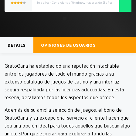
Se aplican Condicions y Términos, mayores de 21 años
DETAILS
OPINIONES DE USUARIOS
GratoGana ha establecido una reputación intachable
entre los jugadores de todo el mundo gracias a su
extenso catálogo de juegos de casino y una interfaz
segura respaldada por las licencias adecuadas. En esta
reseña, detallamos todos los aspectos que ofrece.
Además de su amplia selección de juegos, el bono de
GratoGana y su excepcional servicio al cliente hacen que
sea una opción ideal para todos aquellos que buscan algo
único. ¿Por qué esperar para explorar a fondo las