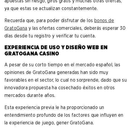
apuestas sin riesgo, giros gratis y muchas otras ofertas,
ya que estas se actualizan constantemente.
Recuerda que, para poder disfrutar de los
bonos de
GratoGana
y las ofertas comerciales, deberás esperar 30
días desde tu registro y verificar tu cuenta.
EXPERIENCIA DE USO Y DISEÑO WEB EN
GRATOGANA CASINO
A pesar de su corto tiempo en el mercado español, las
opiniones de GratoGana generadas han sido muy
favorables en el sector, lo cual no sorprende, dado que su
innovadora propuesta ha cosechado éxitos en otros
mercados durante años.
Esta experiencia previa le ha proporcionado un
entendimiento profundo de los factores que influyen en
la experiencia de juego, gener GratoGana.