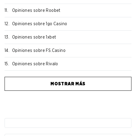
11.
Opiniones sobre Roobet
12.
Opiniones sobre 1go Casino
13.
Opiniones sobre 1xbet
14.
Opiniones sobre FS.Casino
15.
Opiniones sobre Rivalo
MOSTRAR MÁS