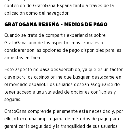
contenido de GratoGana España tanto a través de la
aplicación como del navegador.
GRATOGANA RESEÑA - MEDIOS DE PAGO
Cuando se trata de compartir experiencias sobre
GratoGana, uno de los aspectos más cruciales a
considerar son las opciones de pago disponibles para las
apuestas en línea.
Este aspecto no pasa desapercibido, ya que es un factor
clave para los casinos online que busquen destacarse en
el mercado español. Los usuarios desean asegurarse de
tener acceso a una variedad de opciones confiables y
seguras.
GratoGana comprende plenamente esta necesidad y, por
ello, ofrece una amplia gama de métodos de pago para
garantizar la seguridad y la tranquilidad de sus usuarios.