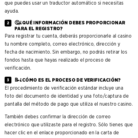
que puedes usar un traductor automático si necesitas
ayuda.
🤔¿QUÉ INFORMACIÓN DEBES PROPORCIONAR
PARA EL REGISTRO?
Para registrar tu cuenta, deberás proporcionarle al casino
tu nombre completo, correo electrónico, dirección y
fecha de nacimiento. Sin embargo, no podrás retirar los
fondos hasta que hayas realizado el proceso de
verificación.
📝¿CÓMO ES EL PROCESO DE VERIFICACIÓN?
El procedimiento de verificación estándar incluye una
foto del documento de identidad y una foto/captura de
pantalla del método de pago que utiliza el nuestro casino.
También debes confirmar la dirección de correo
electrónico que utilizaste para el registro. Sólo tienes que
hacer clic en el enlace proporcionado en la carta de