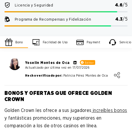
4.6
/5
Licencia y Seguridad
4.3
/5
Programa de Recompensas y Fidelización
Bono
Facilidad de Uso
Payment
Servicio
Write Own Review
Yoselin Montes de Oca
Editor
Actualizado por última vez en 17/07/2026
0
Cargando...
USER RATING
/5
Hecho verificado por:
Patricia Pérez Montes de Oca
5 Stars
0%
BONOS Y OFERTAS QUE OFRECE GOLDEN
4 Stars
0%
CROWN
3 Stars
0%
Golden Crown les ofrece a sus jugadores
increíbles bonos
y fantásticas promociones, muy superiores en
2 Stars
0%
comparación a los de otros casinos en línea.
1 Star
0%