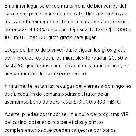
En primer lugar, se encuentra el bono de bienvenida del
casino o el primer bono de depósito. Una vez que hayas
realizado tu primer depósito en la plataforma del casino,
obtendrás el 100% de lo que depositaste hasta $10.000 o
100 mBTC más 100 giros gratis para jugar.
Luego del bono de bienvenida, le siguen los giros gratis
del miércoles, es decir, los miércoles te regalan 20, 30 y
hasta 50 giros gratis para “escapar de la rutina diaria”, es
una promoción de cortesía del casino.
Y, finalmente, están las recargas del viernes a domingo, es
decir, cada fin de semana podrás disfrutar de un
asombroso bono de 50% hasta $10.000 o 100 mBTC.
Aparte, puedes optar por ser miembro del programa VIP
del casino, obtener otros beneficios y puntos
complementarios que pueden canjearse por bonos.