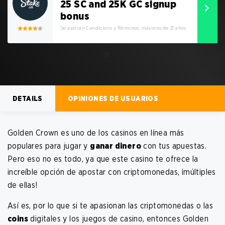
25 SC and 25K GC signup
bonus
Se aplican Condicions y Términos, mayores de 21 años
DETAILS
OPINIONES DE USUARIOS
Golden Crown es uno de los casinos en línea más
populares para jugar y
ganar dinero
con tus apuestas.
Pero eso no es todo, ya que este casino te ofrece la
increíble opción de apostar con criptomonedas, ¡múltiples
de ellas!
Así es, por lo que si te apasionan las criptomonedas o las
coins
digitales y los juegos de casino, entonces Golden