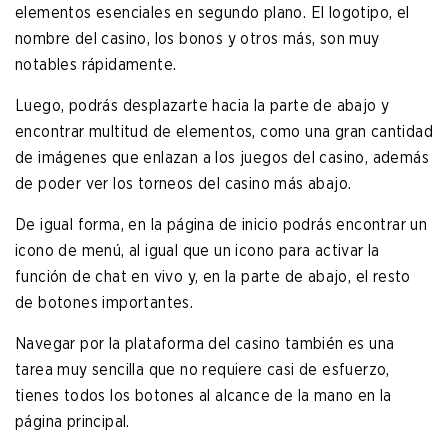
elementos esenciales en segundo plano. El logotipo, el
nombre del casino, los bonos y otros más, son muy
notables rápidamente.
Luego, podrás desplazarte hacia la parte de abajo y
encontrar multitud de elementos, como una gran cantidad
de imágenes que enlazan a los juegos del casino, además
de poder ver los torneos del casino más abajo.
De igual forma, en la página de inicio podrás encontrar un
icono de menú, al igual que un icono para activar la
función de chat en vivo y, en la parte de abajo, el resto
de botones importantes.
Navegar por la plataforma del casino también es una
tarea muy sencilla que no requiere casi de esfuerzo,
tienes todos los botones al alcance de la mano en la
página principal.