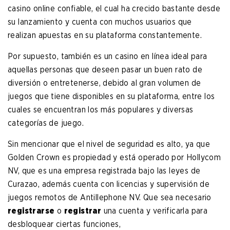
casino online confiable, el cual ha crecido bastante desde
su lanzamiento y cuenta con muchos usuarios que
realizan apuestas en su plataforma constantemente.
Por supuesto, también es un casino en línea ideal para
aquellas personas que deseen pasar un buen rato de
diversión o entretenerse, debido al gran volumen de
juegos que tiene disponibles en su plataforma, entre los
cuales se encuentran los más populares y diversas
categorías de juego.
Sin mencionar que el nivel de seguridad es alto, ya que
Golden Crown es propiedad y está operado por Hollycom
NV, que es una empresa registrada bajo las leyes de
Curazao, además cuenta con licencias y supervisión de
juegos remotos de Antillephone NV. Que sea necesario
registrarse
o
registrar
una cuenta y verificarla para
desbloquear ciertas funciones,