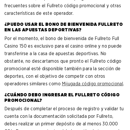
frecuentes sobre el Fullreto código promocional y otras
características de este operador.
¿PUEDO USAR EL BONO DE BIENVENIDA FULLRETO
EN LAS APUESTAS DEPORTIVAS?
Por el momento, el bono de bienvenida de Fullreto Full
Casino 150 es exclusivo para el casino online y no puede
transferirse a la casa de apuestas deportivas. No
obstante, no descartamos que pronto el Fullreto código
promocional esté disponible también para la sección de
deportes, con el objetivo de competir con otros
operadores similares como
Mijugada código promocional
.
¿CUÁNDO DEBO INGRESAR EL FULLRETO CÓDIGO
PROMOCIONAL?
Después de completar el proceso de registro y validar tu
cuenta con la documentación solicitada por Fullreto,
debes realizar un primer depósito de al menos 30.000