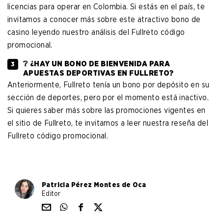
licencias para operar en Colombia. Si estás en el país, te
invitamos a conocer más sobre este atractivo bono de
casino leyendo nuestro análisis del Fullreto código
promocional.
❔ ¿HAY UN BONO DE BIENVENIDA PARA
APUESTAS DEPORTIVAS EN FULLRETO?
Anteriormente, Fullreto tenía un bono por depósito en su
sección de deportes, pero por el momento está inactivo.
Si quieres saber más sobre las promociones vigentes en
el sitio de Fullreto, te invitamos a leer nuestra reseña del
Fullreto código promocional.
Patricia Pérez Montes de Oca
Editor
Share
Share
Share
Share