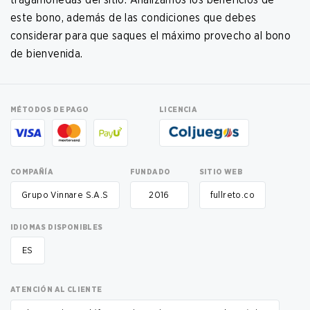
este bono, además de las condiciones que debes
considerar para que saques el máximo provecho al bono
de bienvenida.
MÉTODOS DE PAGO
LICENCIA
COMPAÑÍA
FUNDADO
SITIO WEB
Grupo Vinnare S.A.S
2016
fullreto.co
IDIOMAS DISPONIBLES
ES
ATENCIÓN AL CLIENTE