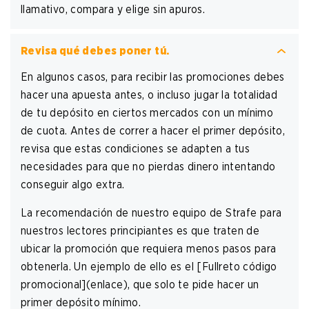
llamativo, compara y elige sin apuros.
Revisa qué debes poner tú.
En algunos casos, para recibir las promociones debes
hacer una apuesta antes, o incluso jugar la totalidad
de tu depósito en ciertos mercados con un mínimo
de cuota. Antes de correr a hacer el primer depósito,
revisa que estas condiciones se adapten a tus
necesidades para que no pierdas dinero intentando
conseguir algo extra.
La recomendación de nuestro equipo de Strafe para
nuestros lectores principiantes es que traten de
ubicar la promoción que requiera menos pasos para
obtenerla. Un ejemplo de ello es el [Fullreto código
promocional](enlace), que solo te pide hacer un
primer depósito mínimo.