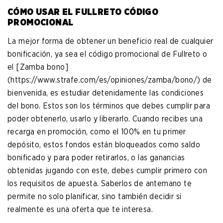
CÓMO USAR EL FULLRETO CÓDIGO
PROMOCIONAL
La mejor forma de obtener un beneficio real de cualquier
bonificación, ya sea el código promocional de Fullreto o
el [Zamba bono]
(https://www.strafe.com/es/opiniones/zamba/bono/) de
bienvenida, es estudiar detenidamente las condiciones
del bono. Estos son los términos que debes cumplir para
poder obtenerlo, usarlo y liberarlo. Cuando recibes una
recarga en promoción, como el 100% en tu primer
depósito, estos fondos están bloqueados como saldo
bonificado y para poder retirarlos, o las ganancias
obtenidas jugando con este, debes cumplir primero con
los requisitos de apuesta. Saberlos de antemano te
permite no solo planificar, sino también decidir si
realmente es una oferta que te interesa.