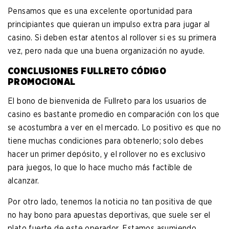
Pensamos que es una excelente oportunidad para
principiantes que quieran un impulso extra para jugar al
casino. Si deben estar atentos al rollover si es su primera
vez, pero nada que una buena organización no ayude.
CONCLUSIONES FULLRETO CÓDIGO
PROMOCIONAL
El bono de bienvenida de Fullreto para los usuarios de
casino es bastante promedio en comparación con los que
se acostumbra a ver en el mercado. Lo positivo es que no
tiene muchas condiciones para obtenerlo; solo debes
hacer un primer depósito, y el rollover no es exclusivo
para juegos, lo que lo hace mucho más factible de
alcanzar.
Por otro lado, tenemos la noticia no tan positiva de que
no hay bono para apuestas deportivas, que suele ser el
plato fuerte de este operador. Estamos asumiendo,