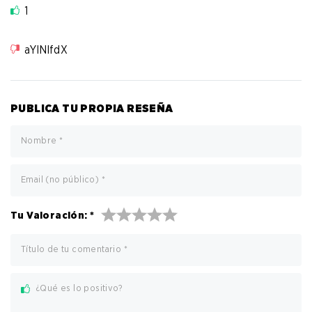
1
aYlNlfdX
PUBLICA TU PROPIA RESEÑA
Nombre
*
Email (no público)
*
Tu Valoración:
*
Título de tu comentario
*
¿Qué es lo positivo?