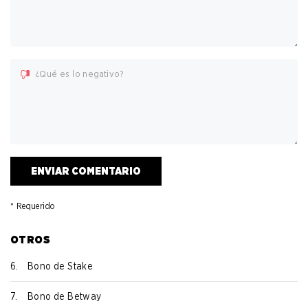
¿Qué es lo negativo?
* Requerido
OTROS
6.
Bono de Stake
7.
Bono de Betway