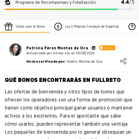
4.4
/5
Programa de Recompensas y Fidelización
03/08/2025
aYlNlfdX
Cómo usar el Bono
Los 5 Mejores Consejos de Expertos
aYlNlfdX
"1"
Patricia Pérez Montes de Oca
Editor
Actualizado por última vez en 05/08/2026
28/07/2025
wrBEIRqX
Cargando...
Hecho verificado por:
Yoselin Montes de Oca
wrBEIRqX
"1"
QUÉ BONOS ENCONTRARÁS EN FULLRETO
Las ofertas de bienvenida y otros tipos de bonos que
ofrecen los operadores son una forma de promoción que
Show All User Reviews
tienen como objetivo principal ganar usuarios o mantener
activos a los existentes. Para el apostante que sabe
Write Own Review
cómo usarlos, pueden representar también una ventaja.
Los paquetes de bienvenida por lo general obsequian un
-7.0
USER RATING
/5