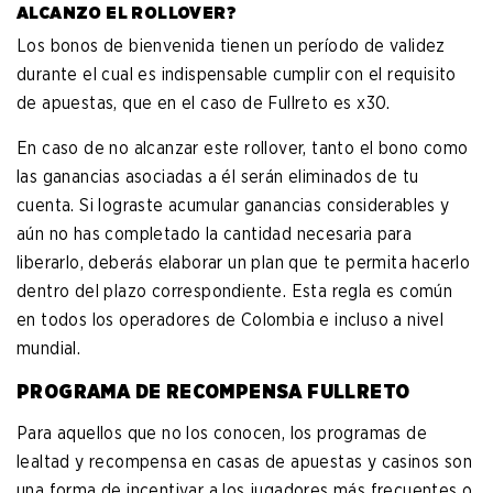
ALCANZO EL ROLLOVER?
Los bonos de bienvenida tienen un período de validez
durante el cual es indispensable cumplir con el requisito
de apuestas, que en el caso de Fullreto es x30.
En caso de no alcanzar este rollover, tanto el bono como
las ganancias asociadas a él serán eliminados de tu
cuenta. Si lograste acumular ganancias considerables y
aún no has completado la cantidad necesaria para
liberarlo, deberás elaborar un plan que te permita hacerlo
dentro del plazo correspondiente. Esta regla es común
en todos los operadores de Colombia e incluso a nivel
mundial.
PROGRAMA DE RECOMPENSA FULLRETO
Para aquellos que no los conocen, los programas de
lealtad y recompensa en casas de apuestas y casinos son
una forma de incentivar a los jugadores más frecuentes o