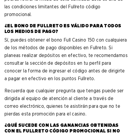
las condiciones limitantes del Fullreto código
promocional.
¿EL BONO DE FULLRETO ES VÁLIDO PARA TODOS
LOS MEDIOS DE PAGO?
Sí, puedes obtener el bono Full Casino 150 con cualquiera
de los métodos de pago disponibles en Fullreto. Si
planeas realizar depósitos en efectivo, te recomendamos
consultar la sección de depósitos en tu perfil para
conocer la forma de ingresar el código antes de dirigirte
a pagar en efectivo en los puntos Fullreto.
Recuerda que cualquier pregunta que tengas puede ser
dirigida al equipo de atención al cliente a través de
correo electrónico, quienes te asistirán para que no te
pierdas esta promoción para el casino.
¿QUÉ SUCEDE CON LAS GANANCIAS OBTENIDAS
CON EL FULLRETO CÓDIGO PROMOCIONAL SI NO