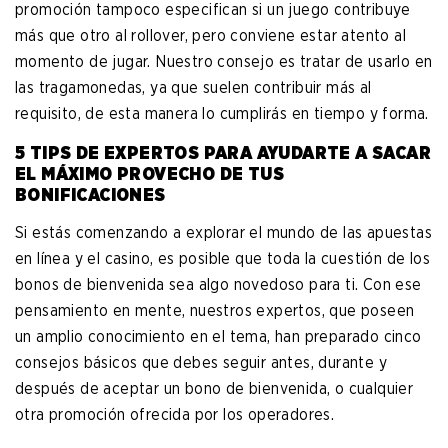
promoción tampoco especifican si un juego contribuye
más que otro al rollover, pero conviene estar atento al
momento de jugar. Nuestro consejo es tratar de usarlo en
las tragamonedas, ya que suelen contribuir más al
requisito, de esta manera lo cumplirás en tiempo y forma.
5 TIPS DE EXPERTOS PARA AYUDARTE A SACAR
EL MÁXIMO PROVECHO DE TUS
BONIFICACIONES
Si estás comenzando a explorar el mundo de las apuestas
en línea y el casino, es posible que toda la cuestión de los
bonos de bienvenida sea algo novedoso para ti. Con ese
pensamiento en mente, nuestros expertos, que poseen
un amplio conocimiento en el tema, han preparado cinco
consejos básicos que debes seguir antes, durante y
después de aceptar un bono de bienvenida, o cualquier
otra promoción ofrecida por los operadores.