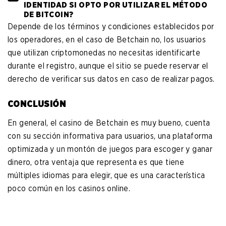
IDENTIDAD SI OPTO POR UTILIZAR EL MÉTODO
DE BITCOIN?
Depende de los términos y condiciones establecidos por
los operadores, en el caso de Betchain no, los usuarios
que utilizan criptomonedas no necesitas identificarte
durante el registro, aunque el sitio se puede reservar el
derecho de verificar sus datos en caso de realizar pagos.
CONCLUSIÓN
En general, el casino de Betchain es muy bueno, cuenta
con su sección informativa para usuarios, una plataforma
optimizada y un montón de juegos para escoger y ganar
dinero, otra ventaja que representa es que tiene
múltiples idiomas para elegir, que es una característica
poco común en los casinos online.