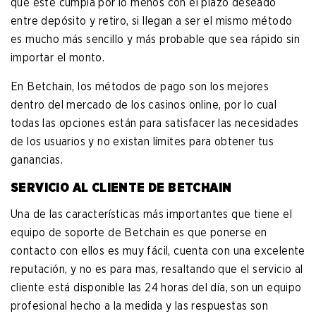
que este cumpla por lo menos con el plazo deseado
entre depósito y retiro, si llegan a ser el mismo método
es mucho más sencillo y más probable que sea rápido sin
importar el monto.
En Betchain, los métodos de pago son los mejores
dentro del mercado de los casinos online, por lo cual
todas las opciones están para satisfacer las necesidades
de los usuarios y no existan límites para obtener tus
ganancias.
SERVICIO AL CLIENTE DE BETCHAIN
Una de las características más importantes que tiene el
equipo de soporte de Betchain es que ponerse en
contacto con ellos es muy fácil, cuenta con una excelente
reputación, y no es para mas, resaltando que el servicio al
cliente está disponible las 24 horas del día, son un equipo
profesional hecho a la medida y las respuestas son