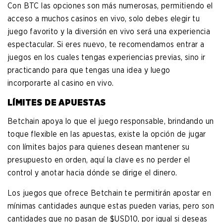
Con BTC las opciones son más numerosas, permitiendo el
acceso a muchos casinos en vivo, solo debes elegir tu
juego favorito y la diversión en vivo será una experiencia
espectacular. Si eres nuevo, te recomendamos entrar a
juegos en los cuales tengas experiencias previas, sino ir
practicando para que tengas una idea y luego
incorporarte al casino en vivo.
LÍMITES DE APUESTAS
Betchain apoya lo que el juego responsable, brindando un
toque flexible en las apuestas, existe la opción de jugar
con límites bajos para quienes desean mantener su
presupuesto en orden, aquí la clave es no perder el
control y anotar hacia dónde se dirige el dinero.
Los juegos que ofrece Betchain te permitirán apostar en
mínimas cantidades aunque estas pueden varias, pero son
cantidades que no pasan de $USD10, por igual si deseas