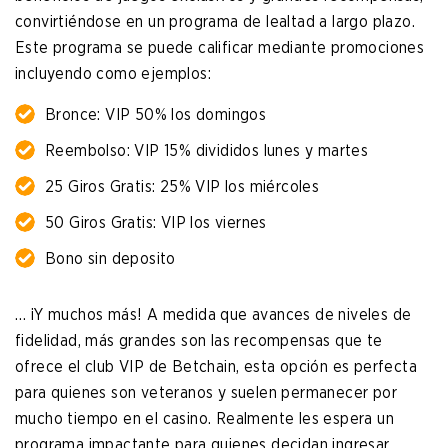
convirtiéndose en un programa de lealtad a largo plazo.
Este programa se puede calificar mediante promociones
incluyendo como ejemplos:
Bronce: VIP 50% los domingos
Reembolso: VIP 15% divididos lunes y martes
25 Giros Gratis: 25% VIP los miércoles
50 Giros Gratis: VIP los viernes
Bono sin deposito
… ¡Y muchos más! A medida que avances de niveles de
fidelidad, más grandes son las recompensas que te
ofrece el club VIP de Betchain, esta opción es perfecta
para quienes son veteranos y suelen permanecer por
mucho tiempo en el casino. Realmente les espera un
programa impactante para quienes decidan ingresar.