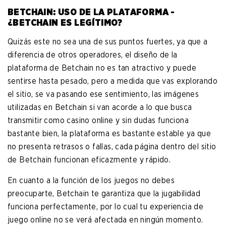
BETCHAIN: USO DE LA PLATAFORMA -
¿BETCHAIN ES LEGÍTIMO?
Quizás este no sea una de sus puntos fuertes, ya que a
diferencia de otros operadores, el diseño de la
plataforma de Betchain no es tan atractivo y puede
sentirse hasta pesado, pero a medida que vas explorando
el sitio, se va pasando ese sentimiento, las imágenes
utilizadas en Betchain si van acorde a lo que busca
transmitir como casino online y sin dudas funciona
bastante bien, la plataforma es bastante estable ya que
no presenta retrasos o fallas, cada página dentro del sitio
de Betchain funcionan eficazmente y rápido.
En cuanto a la función de los juegos no debes
preocuparte, Betchain te garantiza que la jugabilidad
funciona perfectamente, por lo cual tu experiencia de
juego online no se verá afectada en ningún momento.