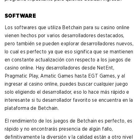
SOFTWARE
Los softwares que utiliza Betchain para su casino online
vienen hechos por varios desarrolladores destacados,
pero también se pueden explorar desarrolladores nuevos,
lo cual es perfecto ya que eso significa que se mantienen
en constante actualización con respecto a los juegos de
casino online. Hay desarrolladores desde NetEnt,
Pragmatic Play, Amatic Games hasta EGT Games, y al
ingresar al casino online, puedes buscar cualquier juego
solo eligiendo el desarrollador, eso lo hace más rápido e
interesante si tu desarrollador favorito se encuentra en la
plataforma de Betchain.
El rendimiento de los juegos de Betchain es perfecto, es
rápido y no encontrarás presencia de algún fallo,
definitivamente la diversión y la calidad están a otro nivel