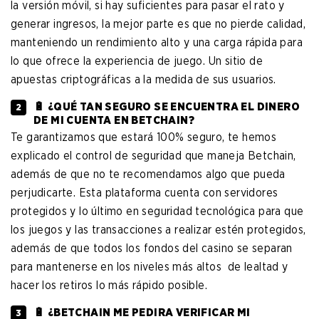
la versión móvil, si hay suficientes para pasar el rato y
generar ingresos, la mejor parte es que no pierde calidad,
manteniendo un rendimiento alto y una carga rápida para
lo que ofrece la experiencia de juego. Un sitio de
apuestas criptográficas a la medida de sus usuarios.
🔋 ¿QUÉ TAN SEGURO SE ENCUENTRA EL DINERO
DE MI CUENTA EN BETCHAIN?
Te garantizamos que estará 100% seguro, te hemos
explicado el control de seguridad que maneja Betchain,
además de que no te recomendamos algo que pueda
perjudicarte. Esta plataforma cuenta con servidores
protegidos y lo último en seguridad tecnológica para que
los juegos y las transacciones a realizar estén protegidos,
además de que todos los fondos del casino se separan
para mantenerse en los niveles más altos de lealtad y
hacer los retiros lo más rápido posible.
🔋 ¿BETCHAIN ME PEDIRA VERIFICAR MI