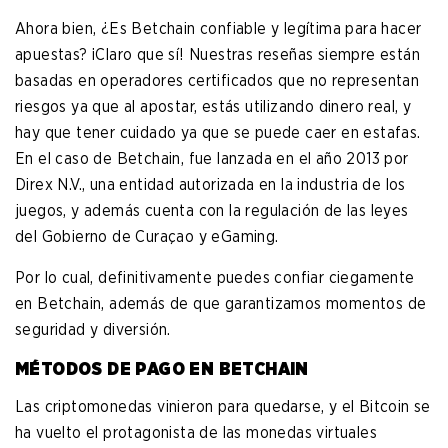
Ahora bien, ¿Es Betchain confiable y legítima para hacer
apuestas? ¡Claro que sí! Nuestras reseñas siempre están
basadas en operadores certificados que no representan
riesgos ya que al apostar, estás utilizando dinero real, y
hay que tener cuidado ya que se puede caer en estafas.
En el caso de Betchain, fue lanzada en el año 2013 por
Direx N.V., una entidad autorizada en la industria de los
juegos, y además cuenta con la regulación de las leyes
del Gobierno de Curaçao y eGaming.
Por lo cual, definitivamente puedes confiar ciegamente
en Betchain, además de que garantizamos momentos de
seguridad y diversión.
MÉTODOS DE PAGO EN BETCHAIN
Las criptomonedas vinieron para quedarse, y el Bitcoin se
ha vuelto el protagonista de las monedas virtuales