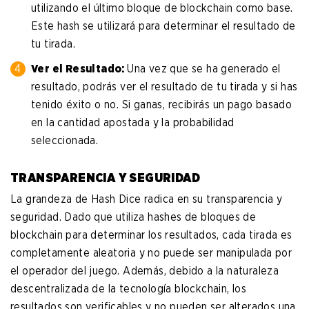
utilizando el último bloque de blockchain como base.
Este hash se utilizará para determinar el resultado de
tu tirada.
Ver el Resultado:
Una vez que se ha generado el
resultado, podrás ver el resultado de tu tirada y si has
tenido éxito o no. Si ganas, recibirás un pago basado
en la cantidad apostada y la probabilidad
seleccionada.
TRANSPARENCIA Y SEGURIDAD
La grandeza de Hash Dice radica en su transparencia y
seguridad. Dado que utiliza hashes de bloques de
blockchain para determinar los resultados, cada tirada es
completamente aleatoria y no puede ser manipulada por
el operador del juego. Además, debido a la naturaleza
descentralizada de la tecnología blockchain, los
resultados son verificables y no pueden ser alterados una