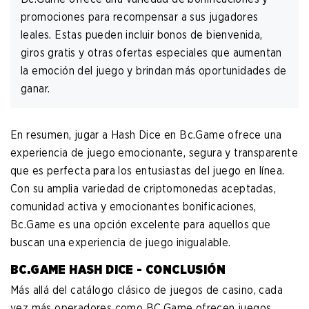
promociones para recompensar a sus jugadores
leales. Estas pueden incluir bonos de bienvenida,
giros gratis y otras ofertas especiales que aumentan
la emoción del juego y brindan más oportunidades de
ganar.
En resumen, jugar a Hash Dice en Bc.Game ofrece una
experiencia de juego emocionante, segura y transparente
que es perfecta para los entusiastas del juego en línea.
Con su amplia variedad de criptomonedas aceptadas,
comunidad activa y emocionantes bonificaciones,
Bc.Game es una opción excelente para aquellos que
buscan una experiencia de juego inigualable.
BC.GAME HASH DICE - CONCLUSIÓN
Más allá del catálogo clásico de juegos de casino, cada
vez más operadores como BC.Game ofrecen juegos