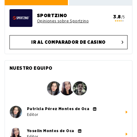
SPORTZINO
3.8
/5
Opiniones sobre Sportzino
IR AL COMPARADOR DE CASINO
BONO DE SPORTZINO
3.8
/5
170,000 GC + 7 SC
NUESTRO EQUIPO
Se aplican Condiciones y Términos
IR AL COMPARADOR DE BONOS DE CASINO
Patricia Pérez Montes de Oca
Editor
Yoselin Montes de Oca
Editor