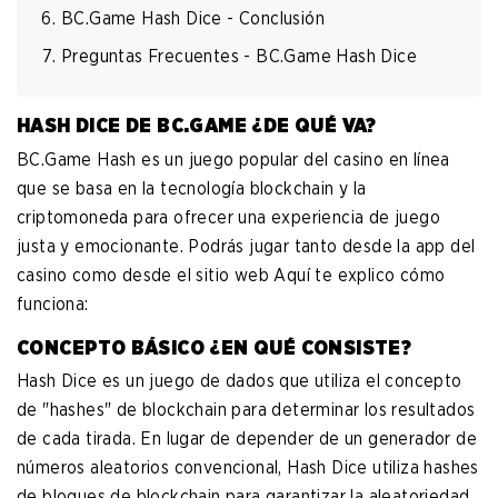
BC.Game Hash Dice - Conclusión
Preguntas Frecuentes - BC.Game Hash Dice
HASH DICE DE BC.GAME ¿DE QUÉ VA?
BC.Game Hash es un juego popular del casino en línea
que se basa en la tecnología blockchain y la
criptomoneda para ofrecer una experiencia de juego
justa y emocionante. Podrás jugar tanto desde la app del
casino como desde el sitio web Aquí te explico cómo
funciona:
CONCEPTO BÁSICO ¿EN QUÉ CONSISTE?
Hash Dice es un juego de dados que utiliza el concepto
de "hashes" de blockchain para determinar los resultados
de cada tirada. En lugar de depender de un generador de
números aleatorios convencional, Hash Dice utiliza hashes
de bloques de blockchain para garantizar la aleatoriedad