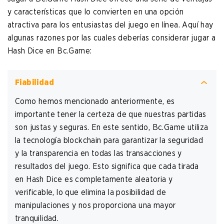
y características que lo convierten en una opción
atractiva para los entusiastas del juego en línea. Aquí hay
algunas razones por las cuales deberías considerar jugar a
Hash Dice en Bc.Game:
Fiabilidad
Como hemos mencionado anteriormente, es
importante tener la certeza de que nuestras partidas
son justas y seguras. En este sentido, Bc.Game utiliza
la tecnología blockchain para garantizar la seguridad
y la transparencia en todas las transacciones y
resultados del juego. Esto significa que cada tirada
en Hash Dice es completamente aleatoria y
verificable, lo que elimina la posibilidad de
manipulaciones y nos proporciona una mayor
tranquilidad.