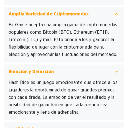
Amplia Variedad de Criptomonedas
Bc.Game acepta una amplia gama de criptomonedas
populares como Bitcoin (BTC), Ethereum (ETH),
Litecoin (LTC) y más. Esto brinda a los jugadores la
flexibilidad de jugar con la criptomoneda de su
elección y aprovechar las fluctuaciones del mercado.
Emoción y Diversión
Hash Dice es un juego emocionante que ofrece a los
jugadores la oportunidad de ganar grandes premios
con cada tirada. La emoción de ver el resultado y la
posibilidad de ganar hacen que cada partida sea
emocionante y llena de adrenalina.