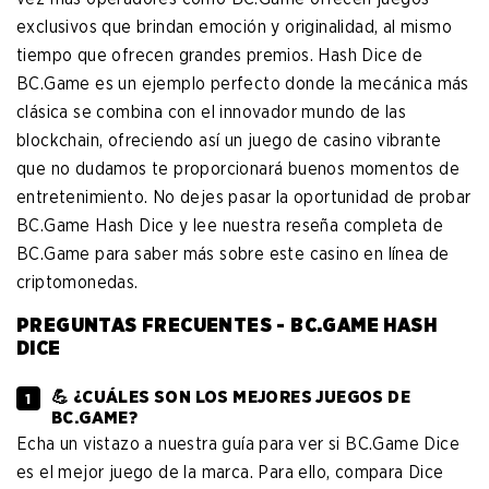
exclusivos que brindan emoción y originalidad, al mismo
tiempo que ofrecen grandes premios. Hash Dice de
BC.Game es un ejemplo perfecto donde la mecánica más
clásica se combina con el innovador mundo de las
blockchain, ofreciendo así un juego de casino vibrante
que no dudamos te proporcionará buenos momentos de
entretenimiento. No dejes pasar la oportunidad de probar
BC.Game Hash Dice y lee nuestra reseña completa de
BC.Game para saber más sobre este casino en línea de
criptomonedas.
PREGUNTAS FRECUENTES - BC.GAME HASH
DICE
💪 ¿CUÁLES SON LOS MEJORES JUEGOS DE
BC.GAME?
Echa un vistazo a nuestra guía para ver si BC.Game Dice
es el mejor juego de la marca. Para ello, compara Dice