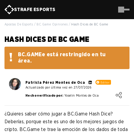
STRAFE
ESPORTS
Apostas De Esports
/
BC.Game Opiniones
/
Hash Dices de BC Game
HASH DICES DE BC GAME
BC.GAMEe está restringido en tu
área.
Patricia Pérez Montes de Oca
Editor
Actualizado por última vez en 27/07/2026
Cargando...
Hecho verificado por:
Yoselin Montes de Oca
¿Quieres saber cómo jugar a BC.Game Hash Dice?
Deberías, porque este es uno de los mejores juegos de
cripto. BC.Game te trae la emoción de los dados de toda