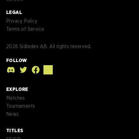
LEGAL
Privacy Policy
Terms of Service
2026
Sidledes AB. All rights reserved.
FOLLOW
EXPLORE
Matches
Tournaments
News
TITLES