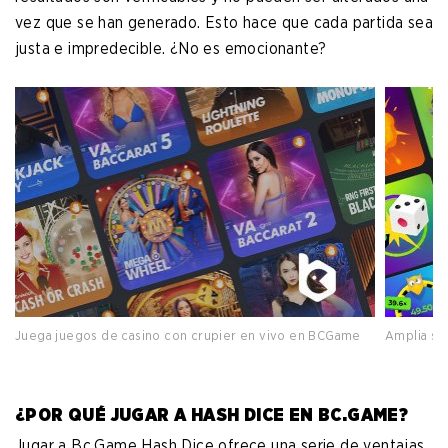
vez que se han generado. Esto hace que cada partida sea
justa e impredecible. ¿No es emocionante?
Juega juegos de casino con crupier en vivo en BCGame
Amplia se
¿POR QUÉ JUGAR A HASH DICE EN BC.GAME?
Jugar a Bc.Game Hash Dice ofrece una serie de ventajas