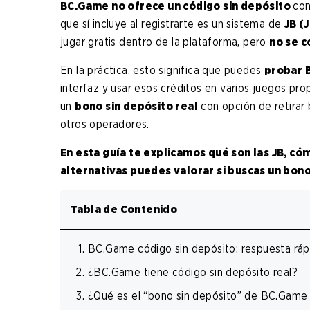
BC.Game no ofrece un código sin depósito
con
que sí incluye al registrarte es un sistema de
JB (
jugar gratis dentro de la plataforma, pero
no se c
En la práctica, esto significa que puedes
probar 
interfaz y usar esos créditos en varios juegos prop
un
bono sin depósito real
con opción de retirar
otros operadores.
En esta guía te explicamos qué son las JB, có
alternativas puedes valorar si buscas un bono
Tabla de Contenido
BC.Game código sin depósito: respuesta ráp
¿BC.Game tiene código sin depósito real?
¿Qué es el “bono sin depósito” de BC.Game