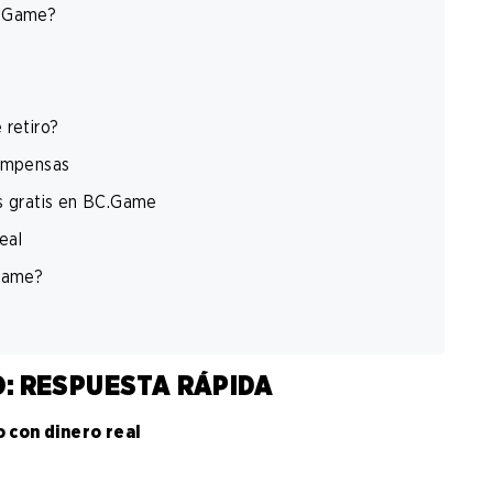
C.Game?
 retiro?
compensas
os gratis en BC.Game
eal
.Game?
O: RESPUESTA RÁPIDA
 con dinero real