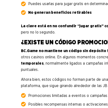
Puedes usarlas para jugar gratis en determina
No generan beneficios retirables
La clave está en no confundir “jugar gratis” c
pero no lo segundo.
¿EXISTE UN CÓDIGO PROMOCIO
BC.Game no mantiene un código sin depósito 
otros casinos online. En algunos momentos conc
temporales
, normalmente ligados a campañas in
puntuales.
Ahora bien, estos códigos no forman parte de una o
plataforma, que sigue girando alrededor de las JB
Promociones limitadas a eventos o campañas
Posibles recompensas internas o activacione