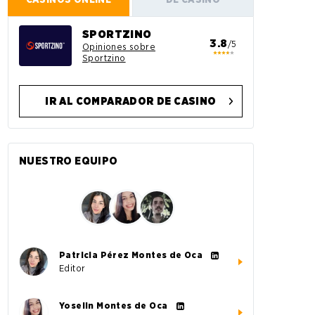
SPORTZINO
3.8
/5
Opiniones sobre
Sportzino
IR AL COMPARADOR DE CASINO
BONO DE
SPORTZINO
3.8
NUESTRO EQUIPO
/5
170,000 GC + 7 SC
Se aplican Condiciones y Términos
IR AL COMPARADOR DE BONOS DE
CASINO
Patricia Pérez Montes de Oca
Editor
Yoselin Montes de Oca