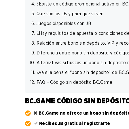
¿Existe un código promocional activo en B
Qué son las JB y para qué sirven
Juegos disponibles con JB
¿Hay requisitos de apuesta o condiciones de
Relación entre bono sin depósito, VIP y re
Diferencia entre bono sin depósito y códig
Alternativas si buscas un bono sin depósito r
¿Vale la pena el “bono sin depósito” de BC
FAQ – Código sin depósito BC.Game
BC.GAME CÓDIGO SIN DEPÓSIT
❌
BC.Game no ofrece un bono sin depósito
✅
Recibes JB gratis al registrarte