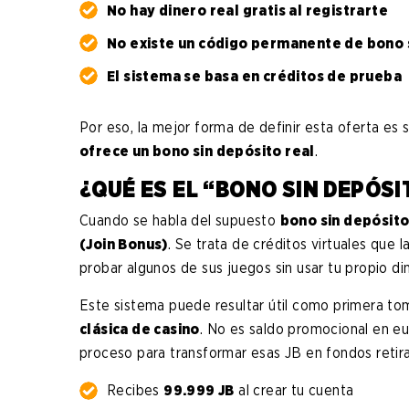
No hay dinero real gratis al registrarte
No existe un código permanente de bono s
El sistema se basa en créditos de prueba
Por eso, la mejor forma de definir esta oferta es 
ofrece un bono sin depósito real
.
¿QUÉ ES EL “BONO SIN DEPÓS
Cuando se habla del supuesto
bono sin depósit
(Join Bonus)
. Se trata de créditos virtuales que 
probar algunos de sus juegos sin usar tu propio di
Este sistema puede resultar útil como primera t
clásica de casino
. No es saldo promocional en eur
proceso para transformar esas JB en fondos retira
Recibes
99.999 JB
al crear tu cuenta