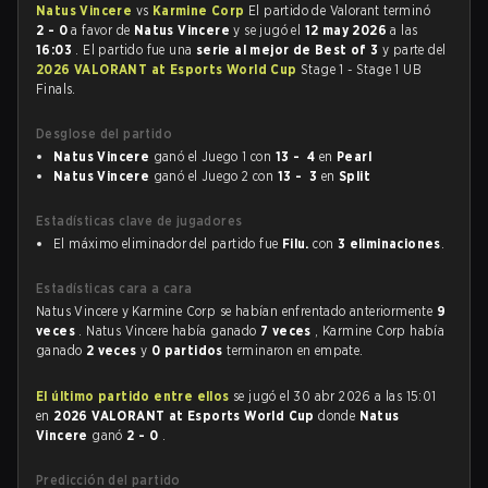
Natus Vincere
vs
Karmine Corp
El partido de Valorant terminó
2 - 0
a favor de
Natus Vincere
y se jugó el
12 may 2026
a las
16:03
. El partido fue una
serie al mejor de Best of 3
y parte del
2026 VALORANT at Esports World Cup
Stage 1 - Stage 1 UB
Finals.
Desglose del partido
Natus Vincere
ganó el Juego 1 con
13 - 4
en
Pearl
Natus Vincere
ganó el Juego 2 con
13 - 3
en
Split
Estadísticas clave de jugadores
El máximo eliminador del partido fue
Filu.
con
3 eliminaciones
.
Estadísticas cara a cara
Natus Vincere y Karmine Corp se habían enfrentado anteriormente
9
veces
. Natus Vincere había ganado
7 veces
, Karmine Corp había
ganado
2 veces
y
0 partidos
terminaron en empate.
El último partido entre ellos
se jugó el 30 abr 2026 a las 15:01
en
2026 VALORANT at Esports World Cup
donde
Natus
Vincere
ganó
2 - 0
.
Predicción del partido