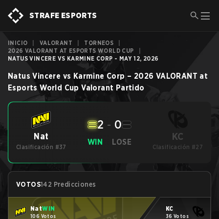
STRAFE ESPORTS
INICIO
|
VALORANT
|
TORNEOS
|
2026 VALORANT AT ESPORTS WORLD CUP
|
NATUS VINCERE VS KARMINE CORP - MAY 12, 2026
Natus Vincere
vs
Karmine Corp
–
2026 VALORANT at
Esports World Cup
Valorant
Partido
2
-
0
KC
Nat
WIN
LOSE
Clasificación #37
Clasificación #27
VOTOS
142 Predicciones
Nat
WIN
KC
106 Votos
36 Votos