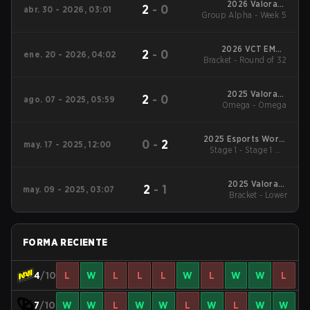
2026 Valorant
2
-
0
abr. 30 - 2026, 03:01
Group Alpha - Week 5
Champions Tour:
EMEA Stage 1
2026 VCT EMEA
2
-
0
ene. 20 - 2026, 04:02
Bracket - Round of 32
Kickoff
2025 Valorant
2
-
0
ago. 07 - 2025, 05:59
Champions Tour:
Omega - Omega
EMEA Stage 2
2025 Esports World
0
-
2
may. 17 - 2025, 12:00
Stage 1 - Stage 1 UB
Cup
Semifinal
2025 Valorant
2
-
1
may. 09 - 2025, 03:07
Champions Tour:
Bracket - Lower
EMEA Stage 1
FORMA RECIENTE
4
/10
L
W
L
L
L
W
L
W
W
L
7
/10
W
W
L
W
W
L
W
L
W
W