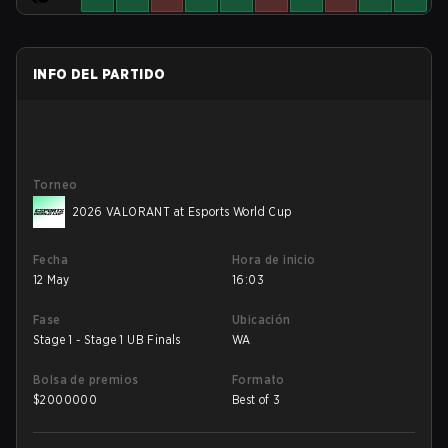
INFO DEL PARTIDO
Torneo
2026 VALORANT at Esports World Cup
Fecha
Hora de inicio
12 May
16:03
Fase
Ubicación
Stage 1 - Stage 1 UB Finals
WA
Bolsa de premios
Formato
$
2000000
Best of 3