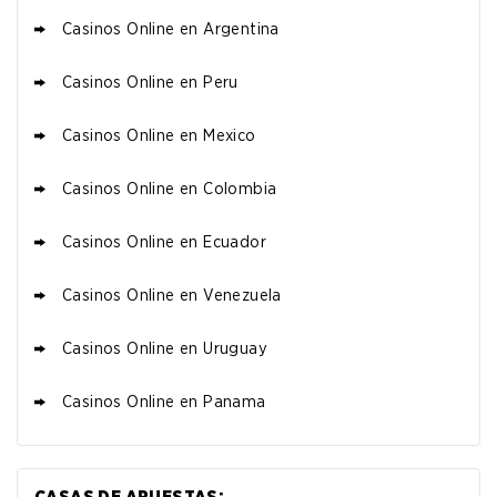
Casinos Online en Argentina
Casinos Online en Peru
Casinos Online en Mexico
Casinos Online en Colombia
Casinos Online en Ecuador
Casinos Online en Venezuela
Casinos Online en Uruguay
Casinos Online en Panama
CASAS DE APUESTAS: