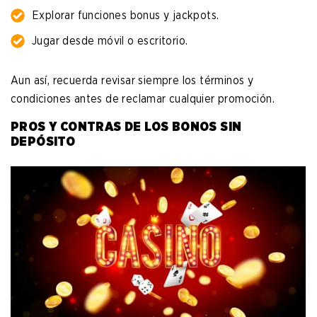
Explorar funciones bonus y jackpots.
Jugar desde móvil o escritorio.
Aun así, recuerda revisar siempre los términos y
condiciones antes de reclamar cualquier promoción.
PROS Y CONTRAS DE LOS BONOS SIN
DEPÓSITO