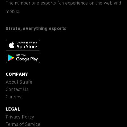
DE
The number one esports fan experience on the web and
mobile.
es
Español (ES)
en-
English (CA)
CA
Strafe, everything esports
nl-
Nederlands (NL)
NL
es-
Español (MX)
MX
COMPANY
About Strafe
Contact Us
Careers
LEGAL
Privacy Policy
Terms of Service