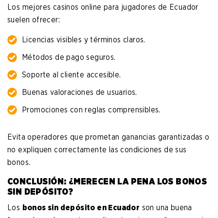
Los mejores casinos online para jugadores de Ecuador
suelen ofrecer:
Licencias visibles y términos claros.
Métodos de pago seguros.
Soporte al cliente accesible.
Buenas valoraciones de usuarios.
Promociones con reglas comprensibles.
Evita operadores que prometan ganancias garantizadas o
no expliquen correctamente las condiciones de sus
bonos.
CONCLUSIÓN: ¿MERECEN LA PENA LOS BONOS
SIN DEPÓSITO?
Los
bonos sin depósito en Ecuador
son una buena