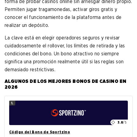
forma de probar casinos online sin arriesgar dinero propio.
Permiten jugar tragamonedas, activar giros gratis y
conocer el funcionamiento de la plataforma antes de
realizar un depósito.
La clave está en elegir operadores seguros y revisar
cuidadosamente el rollover, los límites de retirada y las
condiciones del bono. Un bono atractivo no siempre
significa una promoción realmente útil si las reglas son
demasiado restrictivas.
ALGUNOS DE LOS MEJORES BONOS DE CASINO EN
2026
1.
3.8
/5
Código del Bono de Sportzino