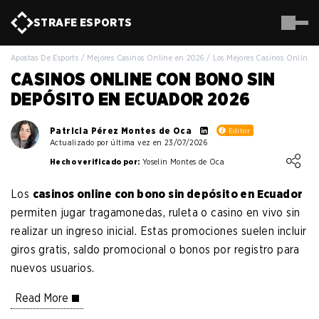
STRAFE
ESPORTS
Apostas De Esports
/
Mejores Casinos Online en 2026
/
Los Mejores Casinos Online 
CASINOS ONLINE CON BONO SIN
DEPÓSITO EN ECUADOR 2026
Patricia Pérez Montes de Oca
Editor
Actualizado por última vez en 23/07/2026
Cargando...
Hecho verificado por:
Yoselin Montes de Oca
Los
casinos online con bono sin depósito en Ecuador
permiten jugar tragamonedas, ruleta o casino en vivo sin
realizar un ingreso inicial. Estas promociones suelen incluir
giros gratis, saldo promocional o bonos por registro para
nuevos usuarios.
Read More