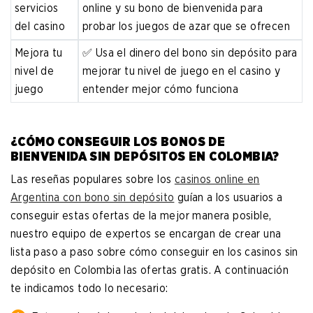
servicios
online y su bono de bienvenida para
del casino
probar los juegos de azar que se ofrecen
Mejora tu
✅ Usa el dinero del bono sin depósito para
nivel de
mejorar tu nivel de juego en el casino y
juego
entender mejor cómo funciona
¿CÓMO CONSEGUIR LOS BONOS DE
BIENVENIDA SIN DEPÓSITOS EN COLOMBIA?
Las reseñas populares sobre los
casinos online en
Argentina con bono sin depósito
guían a los usuarios a
conseguir estas ofertas de la mejor manera posible,
nuestro equipo de expertos se encargan de crear una
lista paso a paso sobre cómo conseguir en los casinos sin
depósito en Colombia las ofertas gratis. A continuación
te indicamos todo lo necesario: