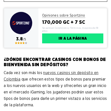
Opiniones sobre Sportzino
170,000 GC + 7 SC
Se aplican Condicions y Términos, mayores de 18
años
IR A LA PÁGINA
3.8
/5
¿DÓNDE ENCONTRAR CASINOS CON BONOS DE
BIENVENIDA SIN DEPÓSITOS?
Cada vez son más los
nuevos casinos sin depósito en
Colombia
que ofrecen estos tipos de bonos para premiar
a los nuevos usuarios en la web y ofrecerles un gran inicio
en el mercado iGaming, los jugadores podrán usar estos
tipos de bonos para darle un primer vistazo a los servicios
de la plataforma.