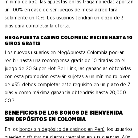
mínimo de x50, las apuestas en las tragamonedas aportan
un 100% en caso de ser juegos de mesa acreditará
solamente un 10%. Los usuarios tendrán un plazo de 3
días para completar la oferta.
MEGAPUESTA CASINO COLOMBIA: RECIBE HASTA 10
GIROS GRATIS
Los nuevos usuarios en MegApuesta Colombia podrán
recibir hasta una recompensa gratis de 10 tiradas en el
juego de 20 Super Hot Bell Link, las ganancias obtenidas
con esta promoción estarán sujetas a un mínimo rollover
de x35, debes completar este requisito en un plazo de 7
días y como máxima ganancia obtendrás hasta 20,000
COP.
BENEFICIOS DE LOS BONOS DE BIENVENIDA
SIN DEPÓSITOS EN COLOMBIA
En los
bonos sin depósito de casinos en Perú
, los usuarios
pueden disfrutar de ciertas ventajas en sus cuentas. Aún