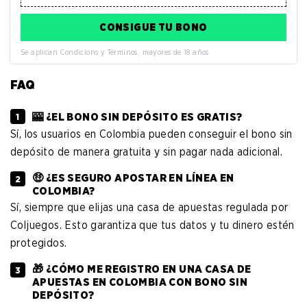
CONSIGUE TU BONO
Se aplican Condicions y Términos, mayores de 18 años
FAQ
🎰 ¿EL BONO SIN DEPÓSITO ES GRATIS?
Sí, los usuarios en Colombia pueden conseguir el bono sin
depósito de manera gratuita y sin pagar nada adicional.
🤑 ¿ES SEGURO APOSTAR EN LÍNEA EN
COLOMBIA?
Sí, siempre que elijas una casa de apuestas regulada por
Coljuegos. Esto garantiza que tus datos y tu dinero estén
protegidos.
🎁 ¿CÓMO ME REGISTRO EN UNA CASA DE
APUESTAS EN COLOMBIA CON BONO SIN
DEPÓSITO?