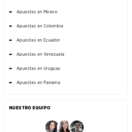
Apuestas en Mexico
Apuestas en Colombia
Apuestas en Ecuador
Apuestas en Venezuela
Apuestas en Uruguay
Apuestas en Panama
NUESTRO EQUIPO