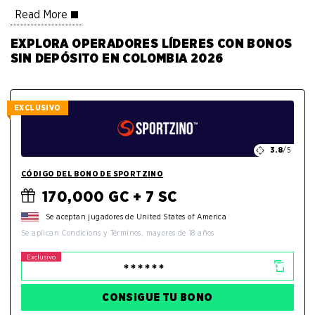
Read More
EXPLORA OPERADORES LÍDERES CON BONOS
SIN DEPÓSITO EN COLOMBIA 2026
EXCLUSIVO
3.8
/5
CÓDIGO DEL BONO DE SPORTZINO
170,000 GC + 7 SC
Se aceptan jugadores de United States of America
Se aplican Condicions y Términos, mayores de 18 años
CONSIGUE TU BONO