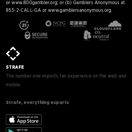
or www.800gambler.org; or (b) Gamblers Anonymous at
855-2-CALL-GA or www.gamblersanonymous.org.
en
English
pt-
Português (BR)
BR
sv-
Sverige
SE
STRAFE
de-
Deutsch
DE
The number one esports fan experience on the web and
mobile.
es
Español (ES)
en-
English (CA)
CA
Strafe, everything esports
nl-
Nederlands (NL)
NL
es-
Español (MX)
MX