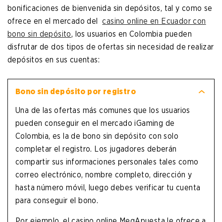
bonificaciones de bienvenida sin depósitos, tal y como se
ofrece en el mercado del
casino online en Ecuador con
bono sin depósito
, los usuarios en Colombia pueden
disfrutar de dos tipos de ofertas sin necesidad de realizar
depósitos en sus cuentas:
Bono sin depósito por registro
Una de las ofertas más comunes que los usuarios
pueden conseguir en el mercado iGaming de
Colombia, es la de bono sin depósito con solo
completar el registro. Los jugadores deberán
compartir sus informaciones personales tales como
correo electrónico, nombre completo, dirección y
hasta número móvil, luego debes verificar tu cuenta
para conseguir el bono.
Por ejemplo, el casino online MegApuesta le ofrece a