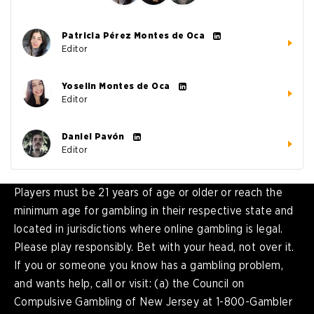
Patricia Pérez Montes de Oca
Editor
Yoselin Montes de Oca
Editor
Daniel Pavón
Editor
Players must be 21 years of age or older or reach the
minimum age for gambling in their respective state and
located in jurisdictions where online gambling is legal.
Please play responsibly. Bet with your head, not over it.
If you or someone you know has a gambling problem,
and wants help, call or visit: (a) the Council on
Compulsive Gambling of New Jersey at 1-800-Gambler