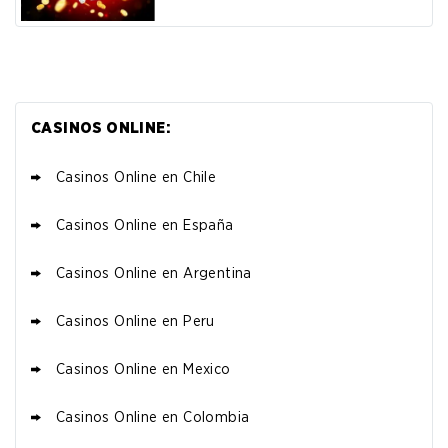
CASINOS ONLINE:
Casinos Online en Chile
Casinos Online en España
Casinos Online en Argentina
Casinos Online en Peru
Casinos Online en Mexico
Casinos Online en Colombia