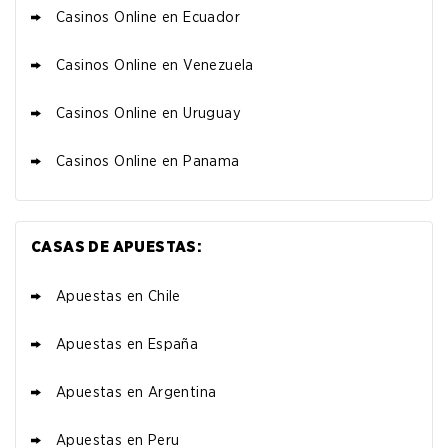
Casinos Online en Ecuador
Casinos Online en Venezuela
Casinos Online en Uruguay
Casinos Online en Panama
CASAS DE APUESTAS:
Apuestas en Chile
Apuestas en España
Apuestas en Argentina
Apuestas en Peru