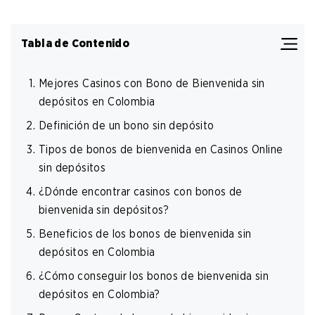
Tabla de Contenido
Mejores Casinos con Bono de Bienvenida sin
depósitos en Colombia
Definición de un bono sin depósito
Tipos de bonos de bienvenida en Casinos Online
sin depósitos
¿Dónde encontrar casinos con bonos de
bienvenida sin depósitos?
Beneficios de los bonos de bienvenida sin
depósitos en Colombia
¿Cómo conseguir los bonos de bienvenida sin
depósitos en Colombia?