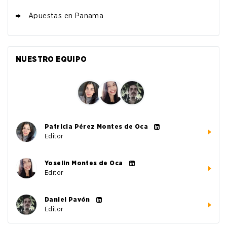
Apuestas en Panama
NUESTRO EQUIPO
Patricia Pérez Montes de Oca
Editor
Yoselin Montes de Oca
Editor
Daniel Pavón
Editor