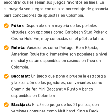
encontrar cuáles serían sus juegos favoritos en línea. En
su mayoría son juegos con un alto porcentaje de ganancia
para conocedores de
apuestas en Colombia
.
Póker:
Disponible en la mayoría de los portales
virtuales, con opciones como Caribbean Stud Poker o
Casino Hold’Em, muy conocidas en el público latino.
Ruleta:
Variaciones como Partage, Bola Rápida,
American Roulette o Immersive son populares a nivel
mundial y están disponibles en casinos en línea en
Colombia.
Baccarat:
Un juego que pone a prueba la estrategia
y la atención de los jugadores, con variantes como
Chemin de fer, Mini Baccarat y Punto y banco
disponibles en Colombia.
Blackjack:
El clásico juego de los 21 puntos, con
versiones comunes como Multihand, Single Deck,