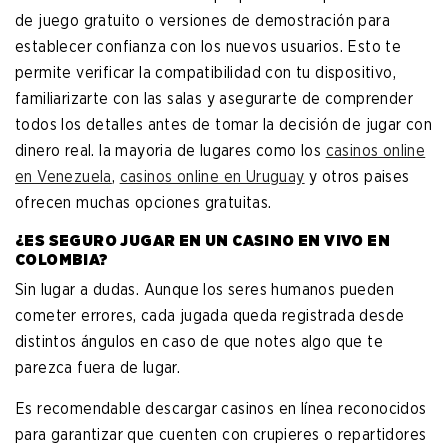
de juego gratuito o versiones de demostración para
establecer confianza con los nuevos usuarios. Esto te
permite verificar la compatibilidad con tu dispositivo,
familiarizarte con las salas y asegurarte de comprender
todos los detalles antes de tomar la decisión de jugar con
dinero real. la mayoria de lugares como los
casinos online
en Venezuela
,
casinos online en Uruguay
y otros paises
ofrecen muchas opciones gratuitas.
¿ES SEGURO JUGAR EN UN CASINO EN VIVO EN
COLOMBIA?
Sin lugar a dudas. Aunque los seres humanos pueden
cometer errores, cada jugada queda registrada desde
distintos ángulos en caso de que notes algo que te
parezca fuera de lugar.
Es recomendable descargar casinos en línea reconocidos
para garantizar que cuenten con crupieres o repartidores