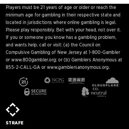
Players must be 21 years of age or older or reach the
minimum age for gambling in their respective state and
located in jurisdictions where online gambling is legal.
Please play responsibly. Bet with your head, not over it.
If you or someone you know has a gambling problem,
and wants help, call or visit: (a) the Council on
Compulsive Gambling of New Jersey at 1-800-Gambler
or www.800gambler.org; or (b) Gamblers Anonymous at
855-2-CALL-GA or www.gamblersanonymous.org.
en
English
pt-
Português (BR)
BR
sv-
Sverige
SE
STRAFE
de-
Deutsch