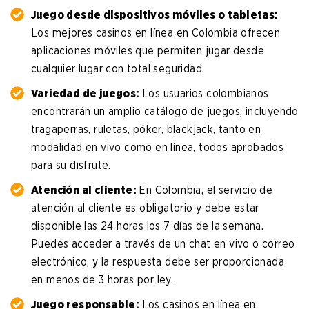
Juego desde dispositivos móviles o tabletas:
Los mejores casinos en línea en Colombia ofrecen
aplicaciones móviles que permiten jugar desde
cualquier lugar con total seguridad.
Variedad de juegos:
Los usuarios colombianos
encontrarán un amplio catálogo de juegos, incluyendo
tragaperras, ruletas, póker, blackjack, tanto en
modalidad en vivo como en línea, todos aprobados
para su disfrute.
Atención al cliente:
En Colombia, el servicio de
atención al cliente es obligatorio y debe estar
disponible las 24 horas los 7 días de la semana.
Puedes acceder a través de un chat en vivo o correo
electrónico, y la respuesta debe ser proporcionada
en menos de 3 horas por ley.
Juego responsable:
Los casinos en línea en