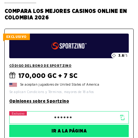
COMPARA LOS MEJORES CASINOS ONLINE EN
COLOMBIA 2026
EXCLUSIVO
3.8
/5
CÓDIGO DEL BONO DE SPORTZINO
170,000 GC + 7 SC
Se aceptan jugadores de United States of America
Se aplican Condicions y Términos, mayores de 18 años
Opiniones sobre Sportzino
IR A LA PÁGINA