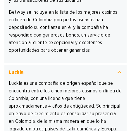
y las transacciones de sus usuarios.
Betway se incluye en la lista de los mejores casinos
en línea de Colombia porque los usuarios han
depositado su confianza en él y la compañía ha
respondido con generosos bonos, un servicio de
atención al cliente excepcional y excelentes
oportunidades para obtener ganancias.
Luckia
Luckia es una compañía de origen español que se
encuentra entre los cinco mejores casinos en línea de
Colombia, con una licencia que tiene
aproximadamente 4 años de antigüedad. Su principal
objetivo de crecimiento es consolidar su presencia
en Colombia, de la misma manera en que lo ha
logrado en otros países de Latinoamérica y Europa.