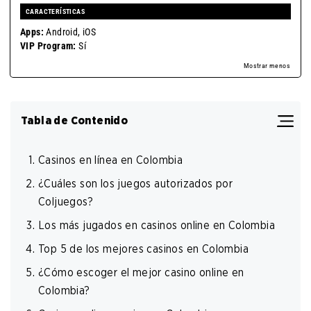
CARACTERÍSTICAS
Apps:
Android, iOS
VIP Program:
Sí
Mostrar menos
Tabla de Contenido
Casinos en línea en Colombia
¿Cuáles son los juegos autorizados por
Coljuegos?
Los más jugados en casinos online en Colombia
Top 5 de los mejores casinos en Colombia
¿Cómo escoger el mejor casino online en
Colombia?