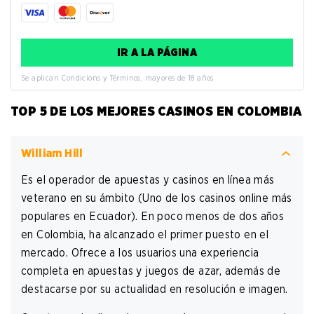
IR A LA PÁGINA
Se aplican Condicions y Términos, mayores de 18 años
TOP 5 DE LOS MEJORES CASINOS EN COLOMBIA
William Hill
Es el operador de apuestas y casinos en línea más
veterano en su ámbito (Uno de los casinos online más
populares en Ecuador). En poco menos de dos años
en Colombia, ha alcanzado el primer puesto en el
mercado. Ofrece a los usuarios una experiencia
completa en apuestas y juegos de azar, además de
destacarse por su actualidad en resolución e imagen.