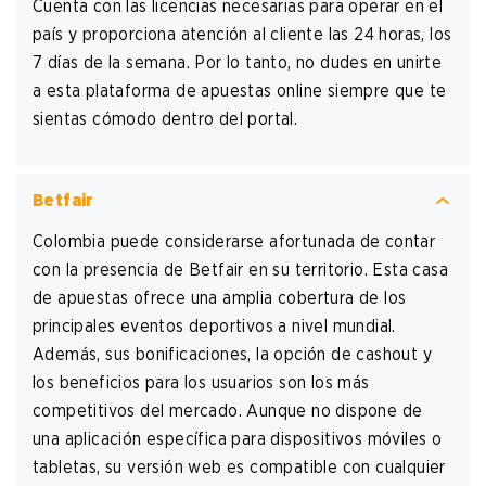
Cuenta con las licencias necesarias para operar en el
país y proporciona atención al cliente las 24 horas, los
7 días de la semana. Por lo tanto, no dudes en unirte
a esta plataforma de apuestas online siempre que te
sientas cómodo dentro del portal.
Betfair
Colombia puede considerarse afortunada de contar
con la presencia de Betfair en su territorio. Esta casa
de apuestas ofrece una amplia cobertura de los
principales eventos deportivos a nivel mundial.
Además, sus bonificaciones, la opción de cashout y
los beneficios para los usuarios son los más
competitivos del mercado. Aunque no dispone de
una aplicación específica para dispositivos móviles o
tabletas, su versión web es compatible con cualquier