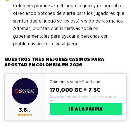
Colombia promueven el juego seguro y responsable,
ofreciendo botones de alerta para los jugadores que
sientan que el juego se les está yendo de las manos.
Además, cuentan con iniciativas sociales
gubernamentales para ayudar a personas con
problemas de adicción al juego.
NUESTROS TRES MEJORES CASINOS PARA
APOSTAR EN COLOMBIA EN 2026
Opiniones sobre Sportzino
170,000 GC + 7 SC
Se aplican Condicions y Términos, mayores de 18
años
IR A LA PÁGINA
3.8
/5