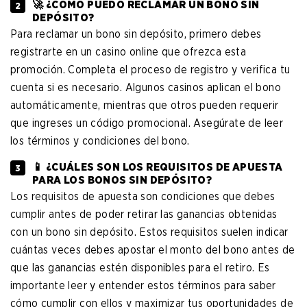
🚀 ¿CÓMO PUEDO RECLAMAR UN BONO SIN
DEPÓSITO?
Para reclamar un bono sin depósito, primero debes
registrarte en un casino online que ofrezca esta
promoción. Completa el proceso de registro y verifica tu
cuenta si es necesario. Algunos casinos aplican el bono
automáticamente, mientras que otros pueden requerir
que ingreses un código promocional. Asegúrate de leer
los términos y condiciones del bono.
📱 ¿CUÁLES SON LOS REQUISITOS DE APUESTA
PARA LOS BONOS SIN DEPÓSITO?
Los requisitos de apuesta son condiciones que debes
cumplir antes de poder retirar las ganancias obtenidas
con un bono sin depósito. Estos requisitos suelen indicar
cuántas veces debes apostar el monto del bono antes de
que las ganancias estén disponibles para el retiro. Es
importante leer y entender estos términos para saber
cómo cumplir con ellos y maximizar tus oportunidades de