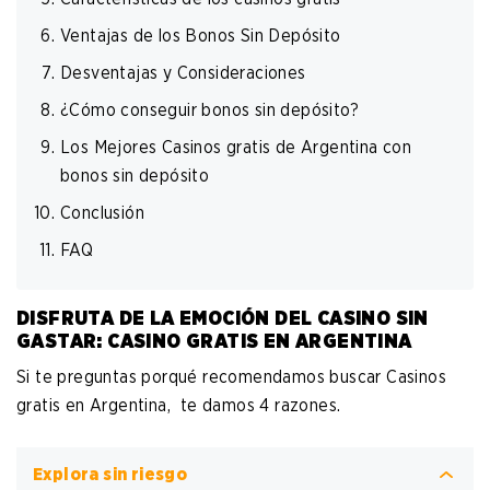
Ventajas de los Bonos Sin Depósito
Desventajas y Consideraciones
¿Cómo conseguir bonos sin depósito?
Los Mejores Casinos gratis de Argentina con
bonos sin depósito
Conclusión
FAQ
DISFRUTA DE LA EMOCIÓN DEL CASINO SIN
GASTAR: CASINO GRATIS EN ARGENTINA
Si te preguntas porqué recomendamos buscar Casinos
gratis en Argentina, te damos 4 razones.
Explora sin riesgo