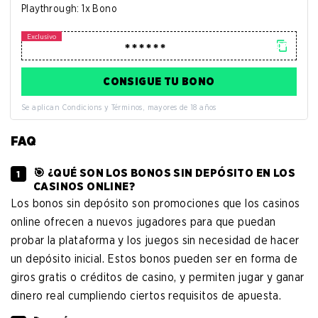
Playthrough: 1x Bono
CONSIGUE TU BONO
Se aplican Condicions y Términos, mayores de 18 años
FAQ
🎯 ¿QUÉ SON LOS BONOS SIN DEPÓSITO EN LOS
CASINOS ONLINE?
Los bonos sin depósito son promociones que los casinos
online ofrecen a nuevos jugadores para que puedan
probar la plataforma y los juegos sin necesidad de hacer
un depósito inicial. Estos bonos pueden ser en forma de
giros gratis o créditos de casino, y permiten jugar y ganar
dinero real cumpliendo ciertos requisitos de apuesta.