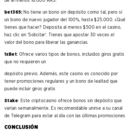
de al menos 18.000 ARS.
bet365:
No tiene un bono sin depósito como tal, pero sí
un bono de nuevo jugador del 100%, hasta $25.000. ¿Qué
tienes que hacer? Deposita al menos $500 en el casino,
haz clic en 'Solicitar'. Tienes que apostar 30 veces el
valor del bono para liberar las ganancias.
1xBet
: Ofrece varios tipos de bonos, incluidos giros gratis
que no requieren un
depósito previo. Además, este casino es conocido por
tener promociones regulares y un bono de lealtad que
puede incluir giros gratis​
Stake
: Este criptocasino ofrece bonos sin depósito que
varían semanalmente. Es recomendable unirse a su canal
de Telegram para estar al día con las últimas promociones​
CONCLUSIÓN