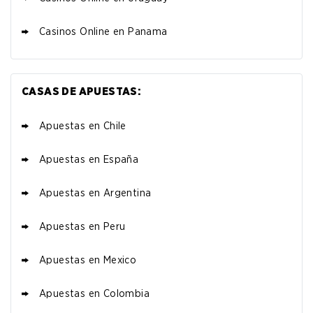
Casinos Online en Panama
CASAS DE APUESTAS:
Apuestas en Chile
Apuestas en España
Apuestas en Argentina
Apuestas en Peru
Apuestas en Mexico
Apuestas en Colombia