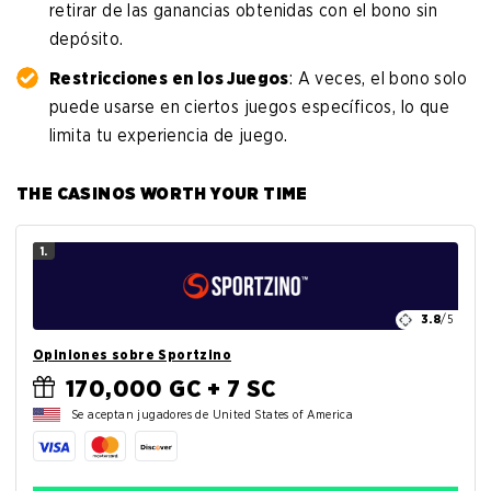
retirar de las ganancias obtenidas con el bono sin
depósito.
Restricciones en los Juegos
: A veces, el bono solo
puede usarse en ciertos juegos específicos, lo que
limita tu experiencia de juego.
THE CASINOS WORTH YOUR TIME
1.
3.8
/5
Opiniones sobre Sportzino
170,000 GC + 7 SC
Se aceptan jugadores de United States of America