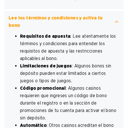
Lee los términos y condiciones y activa tu
bono
Requisitos de apuesta
: Lee atentamente los
términos y condiciones para entender los
requisitos de apuesta y las restricciones
aplicables al bono.
Limitaciones de juegos
: Algunos bonos sin
depósito pueden estar limitados a ciertos
juegos o tipos de juegos.
Código promocional
: Algunos casinos
requieren que ingreses un código de bono
durante el registro o en la sección de
promociones de tu cuenta para activar el bono
sin depósito.
Automático
: Otros casinos acreditan el bono