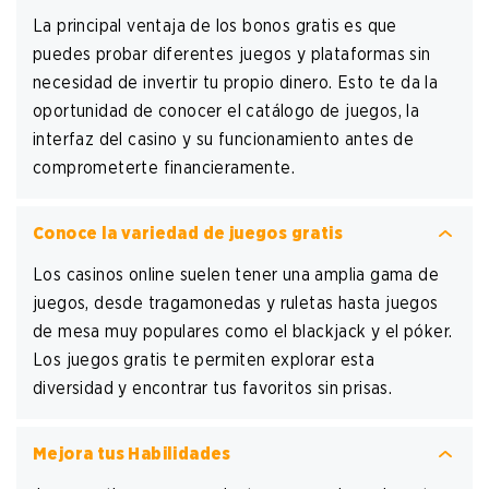
La principal ventaja de los bonos gratis es que
puedes probar diferentes juegos y plataformas sin
necesidad de invertir tu propio dinero. Esto te da la
oportunidad de conocer el catálogo de juegos, la
interfaz del casino y su funcionamiento antes de
comprometerte financieramente.
Conoce la variedad de juegos gratis
Los casinos online suelen tener una amplia gama de
juegos, desde tragamonedas y ruletas hasta juegos
de mesa muy populares como el blackjack y el póker.
Los juegos gratis te permiten explorar esta
diversidad y encontrar tus favoritos sin prisas.
Mejora tus Habilidades