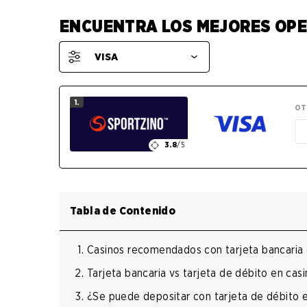
ENCUENTRA LOS MEJORES OPER
VISA
1.
OT
3.8
/5
Tabla de Contenido
Casinos recomendados con tarjeta bancaria 
Tarjeta bancaria vs tarjeta de débito en casi
¿Se puede depositar con tarjeta de débito e