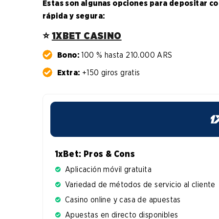
Estas son algunas opciones para depositar co
rápida y segura:
⭐
1XBET CASINO
Bono:
100 % hasta 210.000 ARS
Extra:
+150 giros gratis
1xBet: Pros & Cons
Aplicación móvil gratuita
Variedad de métodos de servicio al cliente
Casino online y casa de apuestas
Apuestas en directo disponibles