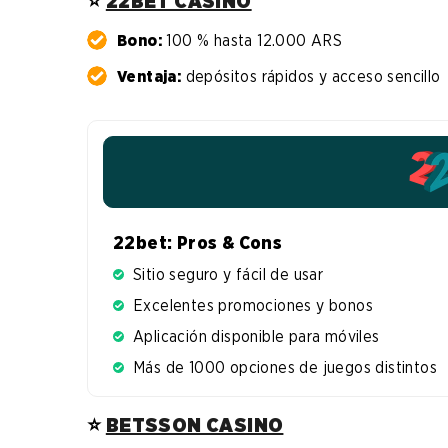
⭐
22BET CASINO
Bono:
100 % hasta 12.000 ARS
Ventaja:
depósitos rápidos y acceso sencillo
22bet: Pros & Cons
Sitio seguro y fácil de usar
Excelentes promociones y bonos
Aplicación disponible para móviles
Más de 1000 opciones de juegos distintos
⭐
BETSSON CASINO