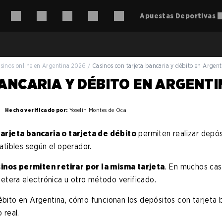
Apuestas Deportivas
asinos online en Argentina 2026
/
Casinos con tarjeta bancaria y débito en Argen
ANCARIA Y DÉBITO EN ARGENT
Hecho verificado por:
Yoselin Montes de Oca
.
arjeta bancaria o tarjeta de débito
permiten realizar depós
tibles según el operador.
sinos permiten retirar por la misma tarjeta
. En muchos cas
lletera electrónica u otro método verificado.
ébito en Argentina, cómo funcionan los depósitos con tarjeta b
 real.