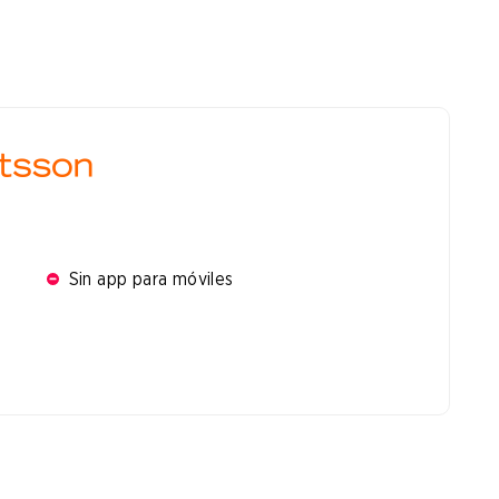
Sin app para móviles