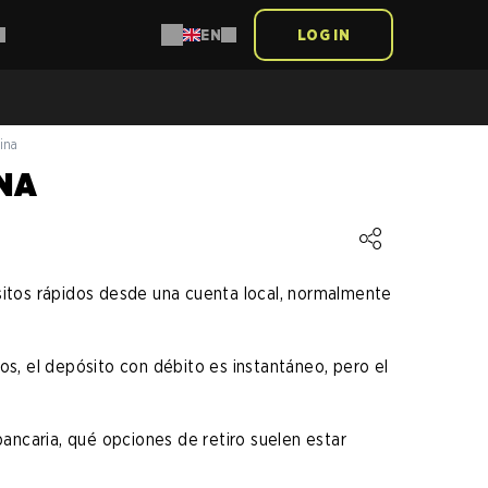
LOG IN
EN
tina
INA
itos rápidos desde una cuenta local, normalmente
os, el depósito con débito es instantáneo, pero el
ancaria, qué opciones de retiro suelen estar