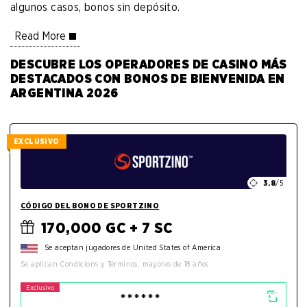
algunos casos, bonos sin depósito.
Read More
DESCUBRE LOS OPERADORES DE CASINO MÁS
DESTACADOS CON BONOS DE BIENVENIDA EN
ARGENTINA 2026
EXCLUSIVO
3.8
/5
CÓDIGO DEL BONO DE SPORTZINO
170,000 GC + 7 SC
Se aceptan jugadores de United States of America
Se aplican Condicions y Términos, mayores de 18 años