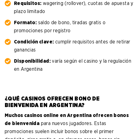
Requisitos:
wagering (rollover), cuotas de apuesta y
plazo limitado
Formato:
saldo de bono, tiradas gratis o
promociones por registro
Condición clave:
cumplir requisitos antes de retirar
ganancias
Disponibilidad:
varía según el casino y la regulación
en Argentina
¿QUÉ CASINOS OFRECEN BONO DE
BIENVENIDA EN ARGENTINA?
Muchos casinos online en Argentina ofrecen bonos
de bienvenida
para nuevos jugadores. Estas
promociones suelen incluir bonos sobre el primer