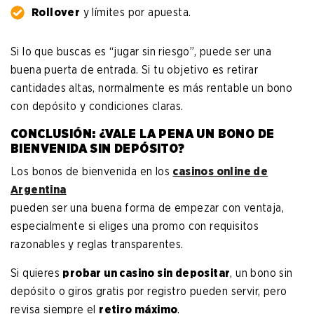
Rollover
y límites por apuesta.
Si lo que buscas es “jugar sin riesgo”, puede ser una
buena puerta de entrada. Si tu objetivo es retirar
cantidades altas, normalmente es más rentable un bono
con depósito y condiciones claras.
CONCLUSIÓN: ¿VALE LA PENA UN BONO DE
BIENVENIDA SIN DEPÓSITO?
Los bonos de bienvenida en los
casinos online de
Argentina
pueden ser una buena forma de empezar con ventaja,
especialmente si eliges una promo con requisitos
razonables y reglas transparentes.
Si quieres
probar un casino sin depositar
, un bono sin
depósito o giros gratis por registro pueden servir, pero
revisa siempre el
retiro máximo
.