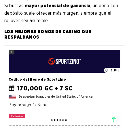
Si buscas
mayor potencial de ganancia
, un bono con
depósito suele ofrecer más margen, siempre que el
rollover sea asumible.
LOS MEJORES BONOS DE CASINO QUE
RESPALDAMOS
1.
3.8
/5
Código del Bono de Sportzino
170,000 GC + 7 SC
Se aceptan jugadores de United States of America
Playthrough: 1x Bono