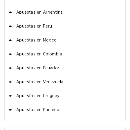
Apuestas en Argentina
Apuestas en Peru
Apuestas en Mexico
Apuestas en Colombia
Apuestas en Ecuador
Apuestas en Venezuela
Apuestas en Uruguay
Apuestas en Panama