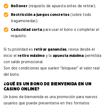
Rollover
(requisito de apuesta antes de retirar).
Restricción a juegos concretos
(sobre todo
tragamonedas).
Caducidad corta
para usar el bono o completar el
requisito.
Si tu prioridad es
retirar ganancias
, revisa desde el
inicio el
retiro máximo
y la
apuesta máxima
permitida
con saldo promocional.
Son dos condiciones que suelen “bloquear” el valor real
del bono.
¿QUÉ ES UN BONO DE BIENVENIDA EN UN
CASINO ONLINE?
Un bono de bienvenida es una promoción para nuevos
usuarios que puede presentarse en tres formatos