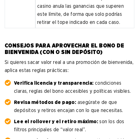
casino anula las ganancias que superen
este límite, de forma que solo podrías
retirar el tope indicado en cada caso.
CONSEJOS PARA APROVECHAR EL BONO DE
BIENVENIDA (CON O SIN DEPÓSITO)
Si quieres sacar valor real a una promoción de bienvenida,
aplica estas reglas prácticas:
Verifica licencia y transparencia:
condiciones
claras, reglas del bono accesibles y políticas visibles.
Revisa métodos de pago:
asegúrate de que
depósitos y retiros encajan con lo que necesitas.
Lee el rollover y el retiro máximo:
son los dos
filtros principales de “valor real”.