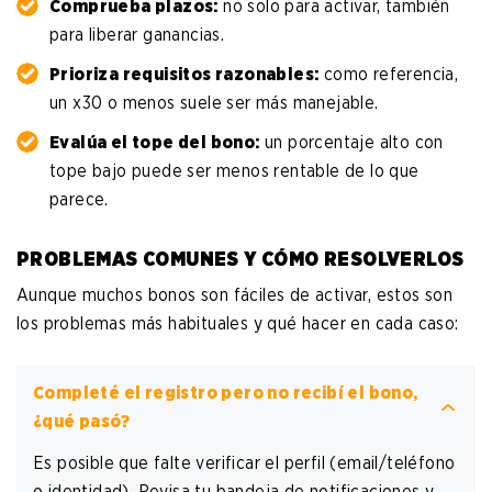
Comprueba plazos:
no solo para activar, también
para liberar ganancias.
Prioriza requisitos razonables:
como referencia,
un x30 o menos suele ser más manejable.
Evalúa el tope del bono:
un porcentaje alto con
tope bajo puede ser menos rentable de lo que
parece.
PROBLEMAS COMUNES Y CÓMO RESOLVERLOS
Aunque muchos bonos son fáciles de activar, estos son
los problemas más habituales y qué hacer en cada caso:
Completé el registro pero no recibí el bono,
¿qué pasó?
Es posible que falte verificar el perfil (email/teléfono
o identidad). Revisa tu bandeja de notificaciones y