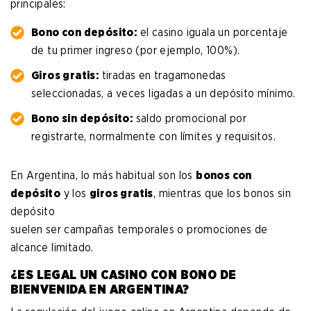
principales:
Bono con depósito:
el casino iguala un porcentaje
de tu primer ingreso (por ejemplo, 100%).
Giros gratis:
tiradas en tragamonedas
seleccionadas, a veces ligadas a un depósito mínimo.
Bono sin depósito:
saldo promocional por
registrarte, normalmente con límites y requisitos.
En Argentina, lo más habitual son los
bonos con
depósito
y los
giros gratis
, mientras que los bonos sin
depósito
suelen ser campañas temporales o promociones de
alcance limitado.
¿ES LEGAL UN CASINO CON BONO DE
BIENVENIDA EN ARGENTINA?