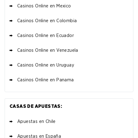
Casinos Online en Mexico
Casinos Online en Colombia
Casinos Online en Ecuador
Casinos Online en Venezuela
Casinos Online en Uruguay
Casinos Online en Panama
CASAS DE APUESTAS:
Apuestas en Chile
Apuestas en España