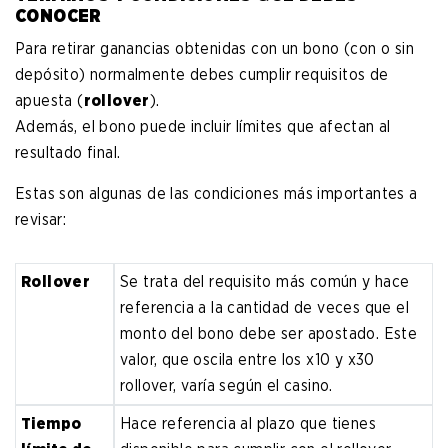
CONOCER
Para retirar ganancias obtenidas con un bono (con o sin
depósito) normalmente debes cumplir requisitos de
apuesta (
rollover
).
Además, el bono puede incluir límites que afectan al
resultado final.
Estas son algunas de las condiciones más importantes a
revisar:
Rollover
Se trata del requisito más común y hace
referencia a la cantidad de veces que el
monto del bono debe ser apostado. Este
valor, que oscila entre los x10 y x30
rollover, varía según el casino.
Tiempo
Hace referencia al plazo que tienes