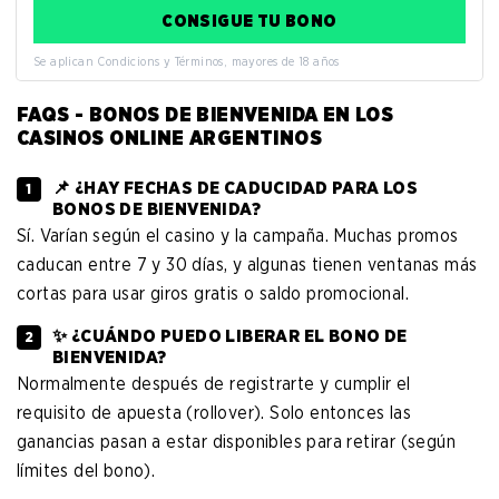
CONSIGUE TU BONO
Se aplican Condicions y Términos, mayores de 18 años
FAQS - BONOS DE BIENVENIDA EN LOS
CASINOS ONLINE ARGENTINOS
📌 ¿HAY FECHAS DE CADUCIDAD PARA LOS
BONOS DE BIENVENIDA?
Sí. Varían según el casino y la campaña. Muchas promos
caducan entre 7 y 30 días, y algunas tienen ventanas más
cortas para usar giros gratis o saldo promocional.
✨ ¿CUÁNDO PUEDO LIBERAR EL BONO DE
BIENVENIDA?
Normalmente después de registrarte y cumplir el
requisito de apuesta (rollover). Solo entonces las
ganancias pasan a estar disponibles para retirar (según
límites del bono).