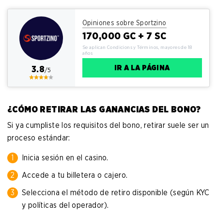
Opiniones sobre Sportzino
170,000 GC + 7 SC
Se aplican Condicions y Términos, mayores de 18
años
IR A LA PÁGINA
3.8
/5
¿CÓMO RETIRAR LAS GANANCIAS DEL BONO?
Si ya cumpliste los requisitos del bono, retirar suele ser un
proceso estándar:
Inicia sesión en el casino.
Accede a tu billetera o cajero.
Selecciona el método de retiro disponible (según KYC
y políticas del operador).