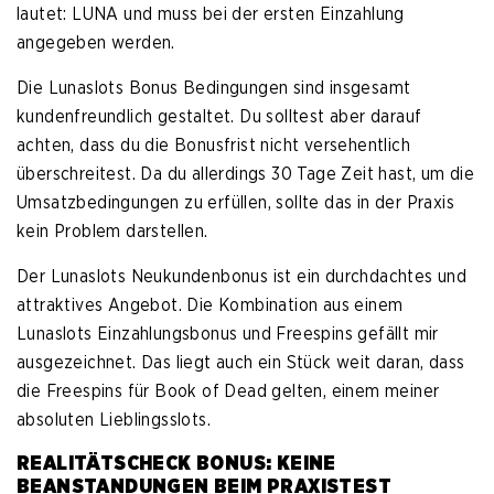
lautet: LUNA und muss bei der ersten Einzahlung
angegeben werden.
Die Lunaslots Bonus Bedingungen sind insgesamt
kundenfreundlich gestaltet. Du solltest aber darauf
achten, dass du die Bonusfrist nicht versehentlich
überschreitest. Da du allerdings 30 Tage Zeit hast, um die
Umsatzbedingungen zu erfüllen, sollte das in der Praxis
kein Problem darstellen.
Der Lunaslots Neukundenbonus ist ein durchdachtes und
attraktives Angebot. Die Kombination aus einem
Lunaslots Einzahlungsbonus und Freespins gefällt mir
ausgezeichnet. Das liegt auch ein Stück weit daran, dass
die Freespins für Book of Dead gelten, einem meiner
absoluten Lieblingsslots.
REALITÄTSCHECK BONUS: KEINE
BEANSTANDUNGEN BEIM PRAXISTEST