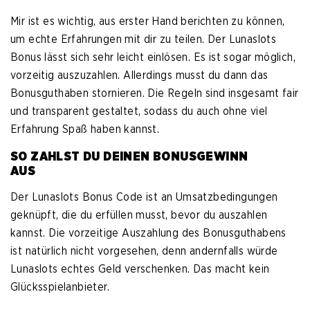
Mir ist es wichtig, aus erster Hand berichten zu können,
um echte Erfahrungen mit dir zu teilen. Der Lunaslots
Bonus lässt sich sehr leicht einlösen. Es ist sogar möglich,
vorzeitig auszuzahlen. Allerdings musst du dann das
Bonusguthaben stornieren. Die Regeln sind insgesamt fair
und transparent gestaltet, sodass du auch ohne viel
Erfahrung Spaß haben kannst.
SO ZAHLST DU DEINEN BONUSGEWINN
AUS
Der Lunaslots Bonus Code ist an Umsatzbedingungen
geknüpft, die du erfüllen musst, bevor du auszahlen
kannst. Die vorzeitige Auszahlung des Bonusguthabens
ist natürlich nicht vorgesehen, denn andernfalls würde
Lunaslots echtes Geld verschenken. Das macht kein
Glücksspielanbieter.