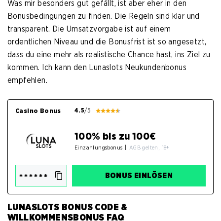
Was mir besonders gut gefällt, ist aber eher in den
Bonusbedingungen zu finden. Die Regeln sind klar und
transparent. Die Umsatzvorgabe ist auf einem
ordentlichen Niveau und die Bonusfrist ist so angesetzt,
dass du eine mehr als realistische Chance hast, ins Ziel zu
kommen. Ich kann den Lunaslots Neukundenbonus
empfehlen.
4.5
/5
Casino Bonus
100% bis zu 100€
Einzahlungsbonus
|
AGB gelten, 18+
BONUS EINLÖSEN
LUNASLOTS BONUS CODE &
WILLKOMMENSBONUS FAQ