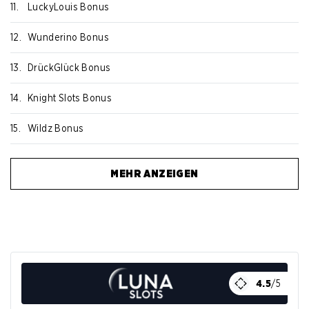
11.
LuckyLouis Bonus
12.
Wunderino Bonus
13.
DrückGlück Bonus
14.
Knight Slots Bonus
15.
Wildz Bonus
MEHR ANZEIGEN
4.5
/5