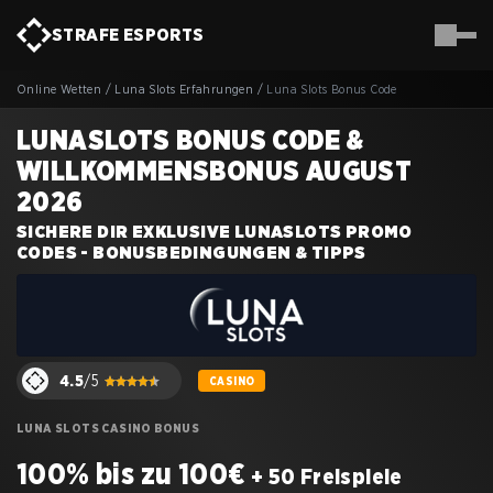
STRAFE
ESPORTS
Online Wetten
/
Luna Slots Erfahrungen
/
Luna Slots Bonus Code
LUNASLOTS BONUS CODE &
WILLKOMMENSBONUS AUGUST
2026
SICHERE DIR EXKLUSIVE LUNASLOTS PROMO
CODES - BONUSBEDINGUNGEN & TIPPS
4.5
/5
CASINO
LUNA SLOTS CASINO BONUS
100% bis zu 100€
+ 50 Freispiele