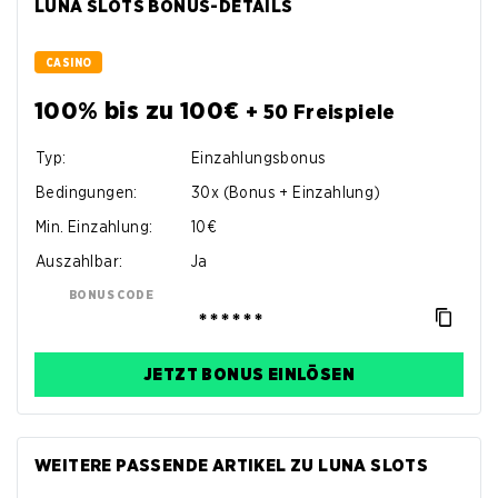
LUNA SLOTS BONUS-DETAILS
CASINO
100% bis zu 100€
+ 50 Freispiele
Typ:
Einzahlungsbonus
Bedingungen:
30x (Bonus + Einzahlung)
Min. Einzahlung:
10€
Auszahlbar:
Ja
BONUS CODE
JETZT BONUS EINLÖSEN
100% bis zu 100€
JETZT BONUS
WEITERE PASSENDE ARTIKEL ZU LUNA SLOTS
EINLÖSEN
AGB gelten, 18+