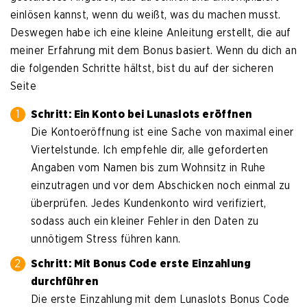
einlösen kannst, wenn du weißt, was du machen musst.
Deswegen habe ich eine kleine Anleitung erstellt, die auf
meiner Erfahrung mit dem Bonus basiert. Wenn du dich an
die folgenden Schritte hältst, bist du auf der sicheren
Seite
Schritt: Ein Konto bei Lunaslots eröffnen
Die Kontoeröffnung ist eine Sache von maximal einer
Viertelstunde. Ich empfehle dir, alle geforderten
Angaben vom Namen bis zum Wohnsitz in Ruhe
einzutragen und vor dem Abschicken noch einmal zu
überprüfen. Jedes Kundenkonto wird verifiziert,
sodass auch ein kleiner Fehler in den Daten zu
unnötigem Stress führen kann.
Schritt: Mit Bonus Code erste Einzahlung
durchführen
Die erste Einzahlung mit dem Lunaslots Bonus Code