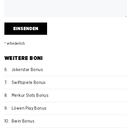
* erforderlich
WEITERE BONI
6.
Jokerstar Bonus
7.
Swiftspiele Bonus
8.
Merkur Slots Bonus
9.
Löwen Play Bonus
10.
Bwin Bonus