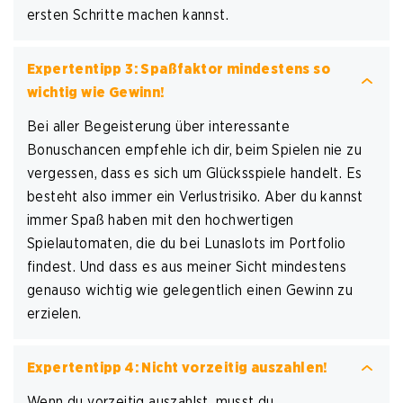
ersten Schritte machen kannst.
Expertentipp 3: Spaßfaktor mindestens so
wichtig wie Gewinn!
Bei aller Begeisterung über interessante
Bonuschancen empfehle ich dir, beim Spielen nie zu
vergessen, dass es sich um Glücksspiele handelt. Es
besteht also immer ein Verlustrisiko. Aber du kannst
immer Spaß haben mit den hochwertigen
Spielautomaten, die du bei Lunaslots im Portfolio
findest. Und dass es aus meiner Sicht mindestens
genauso wichtig wie gelegentlich einen Gewinn zu
erzielen.
Expertentipp 4: Nicht vorzeitig auszahlen!
Wenn du vorzeitig auszahlst, musst du