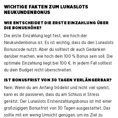
WICHTIGE FAKTEN ZUM LUNASLOTS
NEUKUNDENBONUS
WIE ENTSCHEIDET DIE ERSTE EINZAHLUNG ÜBER
DIE BONUSHÖHE?
Die erste Einzahlung legt fest, wie hoch der
Neukundenbonus ist. Es ist wichtig, dass du den Lunaslots
Bonuscode nutzt. Aber du solltest dir auch Gedanken
darüber machen, wie hoch dein 100 % Bonus sein soll. Die
optimale Einzahlung liegt bei 100 €. In jedem Fall solltest
du dein Budget nicht überschreiten.
IST BONUSFRIST VON 30 TAGEN VERLÄNGERBAR?
Nein. Wenn du am Anfang trödelst und nicht viel spielst,
kann es dir passieren, dass du am Schluss in Stress
gerätst. Der Lunaslots Ersteinzahlungsbonus ist mit einer
großzügigen Bonusfrist von 30 Tagen ausgestattet. Das
sollte mit ein wenig Umsicht genügen, um ins Ziel zu