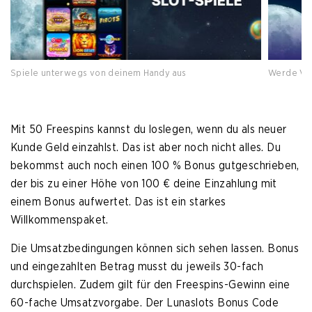
Spiele unterwegs von deinem Handy aus
Werde VIP
Mit 50 Freespins kannst du loslegen, wenn du als neuer
Kunde Geld einzahlst. Das ist aber noch nicht alles. Du
bekommst auch noch einen 100 % Bonus gutgeschrieben,
der bis zu einer Höhe von 100 € deine Einzahlung mit
einem Bonus aufwertet. Das ist ein starkes
Willkommenspaket.
Die Umsatzbedingungen können sich sehen lassen. Bonus
und eingezahlten Betrag musst du jeweils 30-fach
durchspielen. Zudem gilt für den Freespins-Gewinn eine
60-fache Umsatzvorgabe. Der Lunaslots Bonus Code