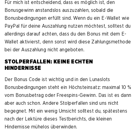
Für mich ist entscheidend, dass es möglich ist, den
Bonusgewinn anstandslos auszuzahlen, sobald die
Bonusbedingungen erfüllt sind. Wenn du ein E-Wallet wie
PayPal für deine Auszahlung nutzen möchtest, solltest du
allerdings darauf achten, dass du den Bonus mit dem E-
Wallet aktivierst, denn sonst wird diese Zahlungsmethode
bei der Auszahlung nicht angeboten.
STOLPERFALLEN: KEINE ECHTEN
HINDERNISSE
Der Bonus Code ist wichtig und in den Lunaslots
Bonusbedingungen steht ein Höchsteinsatz: maximal 10 %
vom Bonusbetrag oder Freespins-Gewinn. Das ist es dann
aber auch schon. Andere Stolperfallen sind uns nicht
begegnet. Mit ein wenig Umsicht solltest du, spätestens
nach der Lektüre dieses Testberichts, die kleinen
Hindernisse mühelos überwinden.