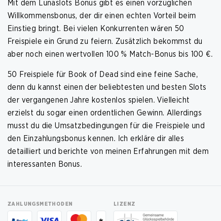
Mit dem Lunaslots Bonus gibt es einen vorzüglichen
Willkommensbonus, der dir einen echten Vorteil beim
Einstieg bringt. Bei vielen Konkurrenten wären 50
Freispiele ein Grund zu feiern. Zusätzlich bekommst du
aber noch einen wertvollen 100 % Match-Bonus bis 100 €.
50 Freispiele für Book of Dead sind eine feine Sache,
denn du kannst einen der beliebtesten und besten Slots
der vergangenen Jahre kostenlos spielen. Vielleicht
erzielst du sogar einen ordentlichen Gewinn. Allerdings
musst du die Umsatzbedingungen für die Freispiele und
den Einzahlungsbonus kennen. Ich erkläre dir alles
detailliert und berichte von meinen Erfahrungen mit dem
interessanten Bonus.
ZAHLUNGSMETHODEN
LIZENZ
+