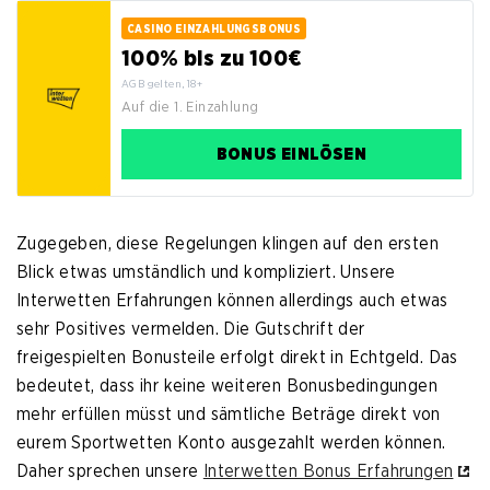
CASINO EINZAHLUNGSBONUS
100% bis zu 100€
AGB gelten, 18+
Auf die 1. Einzahlung
BONUS EINLÖSEN
Zugegeben, diese Regelungen klingen auf den ersten
Blick etwas umständlich und kompliziert. Unsere
Interwetten Erfahrungen können allerdings auch etwas
sehr Positives vermelden. Die Gutschrift der
freigespielten Bonusteile erfolgt direkt in Echtgeld. Das
bedeutet, dass ihr keine weiteren Bonusbedingungen
mehr erfüllen müsst und sämtliche Beträge direkt von
eurem Sportwetten Konto ausgezahlt werden können.
Daher sprechen unsere
Interwetten Bonus Erfahrungen