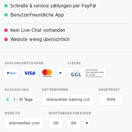
Schnelle & seriöse zahlungen per PayPal
Benutzerfreundliche App
Kein Live-Chat vorhanden
Website wenig übersichtlich
ZAHLUNGSMETHODEN
LIZENZ
+
AUSZAHLUNG
UNTERNEHMEN
GEGRÜNDET
1 – 10 Tage
Interwetten Gaming Ltd
1999
WEBSITE
VERFÜGBARE SPRACHEN
+
interwetten.com
DE
EN