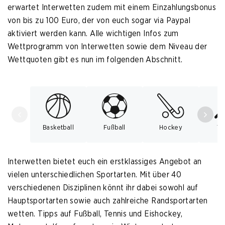
erwartet Interwetten zudem mit einem Einzahlungsbonus
von bis zu 100 Euro, der von euch sogar via Paypal
aktiviert werden kann. Alle wichtigen Infos zum
Wettprogramm von Interwetten sowie dem Niveau der
Wettquoten gibt es nun im folgenden Abschnitt.
Basketball
Fußball
Hockey
Te
Interwetten bietet euch ein erstklassiges Angebot an
vielen unterschiedlichen Sportarten. Mit über 40
verschiedenen Disziplinen könnt ihr dabei sowohl auf
Hauptsportarten sowie auch zahlreiche Randsportarten
wetten. Tipps auf Fußball, Tennis und Eishockey,