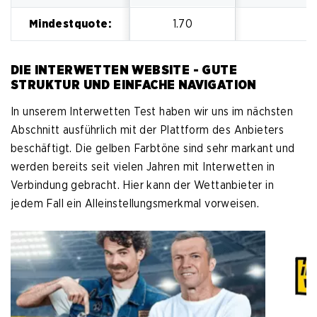
Mindestquote:
1.70
DIE INTERWETTEN WEBSITE - GUTE
STRUKTUR UND EINFACHE NAVIGATION
In unserem Interwetten Test haben wir uns im nächsten
Abschnitt ausführlich mit der Plattform des Anbieters
beschäftigt. Die gelben Farbtöne sind sehr markant und
werden bereits seit vielen Jahren mit Interwetten in
Verbindung gebracht. Hier kann der Wettanbieter in
jedem Fall ein Alleinstellungsmerkmal vorweisen.