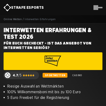
STRAFE
ESPORTS
Online Wetten
/
Interwetten Erfahrungen
INTERWETTEN ERFAHRUNGEN &
TEST 2026
FÜR EUCH GECHECKT - IST DAS ANGEBOT VON
INTERWETTEN SERIÖS?
4.7
/5
SPORTWETTEN
CASINO
Riesige Auswahl an Wettmärkten
100% Willkommensboni mit bis zu 100 Euro
5 Euro Freebet für die Registrierung