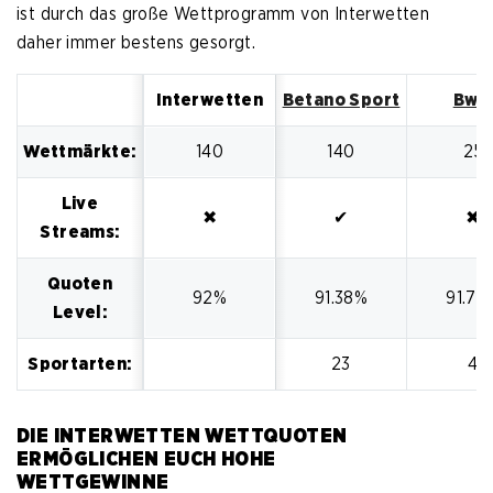
ist durch das große Wettprogramm von Interwetten
daher immer bestens gesorgt.
Interwetten
Betano Sport
Bwi
Wettmärkte:
140
140
25
Live
✖
✔
✖
Streams:
Quoten
92%
91.38%
91.75
Level:
Sportarten:
23
4
DIE INTERWETTEN WETTQUOTEN
100% bis 100€
JETZT BONUS
Neukundenbonus
ERMÖGLICHEN EUCH HOHE
EINLÖSEN
AGB gelten, 18+
WETTGEWINNE