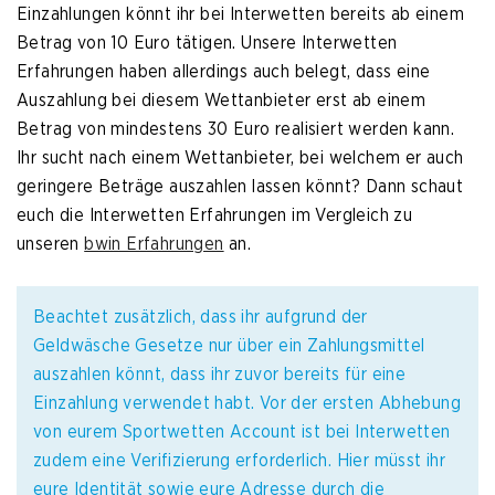
Einzahlungen könnt ihr bei Interwetten bereits ab einem
Betrag von 10 Euro tätigen. Unsere Interwetten
Erfahrungen haben allerdings auch belegt, dass eine
Auszahlung bei diesem Wettanbieter erst ab einem
Betrag von mindestens 30 Euro realisiert werden kann.
Ihr sucht nach einem Wettanbieter, bei welchem er auch
geringere Beträge auszahlen lassen könnt? Dann schaut
euch die Interwetten Erfahrungen im Vergleich zu
unseren
bwin Erfahrungen
an.
Beachtet zusätzlich, dass ihr aufgrund der
Geldwäsche Gesetze nur über ein Zahlungsmittel
auszahlen könnt, dass ihr zuvor bereits für eine
Einzahlung verwendet habt. Vor der ersten Abhebung
von eurem Sportwetten Account ist bei Interwetten
zudem eine Verifizierung erforderlich. Hier müsst ihr
eure Identität sowie eure Adresse durch die