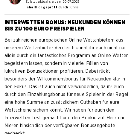
Zuletzt aktualisiert am 20.07.2026
dem ich extrem gerne tippe. Was der Anbieter nach wie vor
10 - 1000€
30 - 5000€
Auszahlung mindes
Inhaltlich geprüft durch:
Chris
Loading ...
am besten kann, sind die ..."
10 - 3000€
mindestens 30€
Auszahlung mindes
INTERWETTEN BONUS: NEUKUNDEN KÖNNEN
11.07.2026
Janis Kroos
BIS ZU 100 EURO FREISPIELEN
mindestens 10€
mindestens 30€
Auszahlung mindes
Kult-Bookie auf Top-Niveau!
mindestens 10€
mindestens 30€
Auszahlung mindes
Bei zahlreichen europäischen Online Wettanbietern aus
"Interwetten ist für mich einfach eine Bank! Bin da vor allem
unserem
Wettanbieter Vergleich
könnt ihr euch nicht nur
mindestens 30€
Auszahlung mindes
wegen den heftigen Favoriten-Quoten am Start. Wer gerne
allein durch ein fantastisches Programm an Online Wetten
auf Bayern, Real oder City ..."
mindestens 10€
mindestens 30€
Auszahlung mindes
begeistern lassen, sondern in vielerlei Fällen von
lukrativen Bonusaktionen profitieren. Dabei rückt
mindestens 10€
mindestens 30€
Auszahlung mindes
besonders der Willkommensbonus für Neukunden klar in
10 - 1000€
mindestens 30€
Auszahlung mindes
Alle Nutzererfahrungen anzeigen
den Fokus. Das ist auch nicht verwunderlich, da ihr euch
durch den Einzahlungsbonus für neue Spieler in der Regel
Weitere Einträge anzeigen
eine hohe Summe an zusätzlichem Guthaben für eure
Eigenen Erfahrungsbericht schreiben
Wettscheine sichern könnt. Wir haben für euch den
Interwetten Test gemacht und den Bookie auf Herz und
4.5
NUTZER BEWERTUNG
/5
Nieren hinsichtlich der verfügbaren Bonusangebote
38 Nutzererfahrungen
gecheckt.