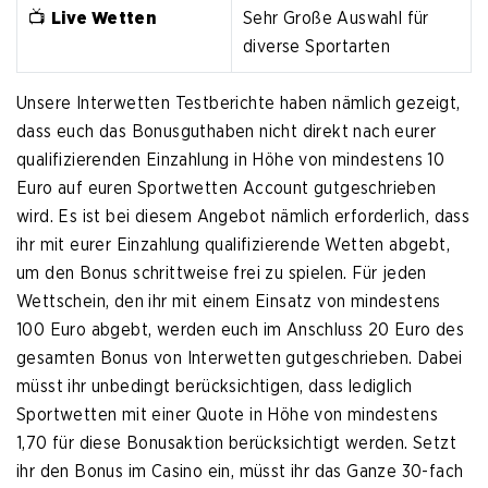
📺
Live Wetten
Sehr Große Auswahl für
diverse Sportarten
Unsere Interwetten Testberichte haben nämlich gezeigt,
dass euch das Bonusguthaben nicht direkt nach eurer
qualifizierenden Einzahlung in Höhe von mindestens 10
Euro auf euren Sportwetten Account gutgeschrieben
wird. Es ist bei diesem Angebot nämlich erforderlich, dass
ihr mit eurer Einzahlung qualifizierende Wetten abgebt,
um den Bonus schrittweise frei zu spielen. Für jeden
Wettschein, den ihr mit einem Einsatz von mindestens
100 Euro abgebt, werden euch im Anschluss 20 Euro des
gesamten Bonus von Interwetten gutgeschrieben. Dabei
müsst ihr unbedingt berücksichtigen, dass lediglich
Sportwetten mit einer Quote in Höhe von mindestens
1,70 für diese Bonusaktion berücksichtigt werden. Setzt
ihr den Bonus im Casino ein, müsst ihr das Ganze 30-fach