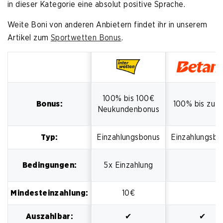
in dieser Kategorie eine absolut positive Sprache.
Weite Boni von anderen Anbietern findet ihr in unserem
Artikel zum
Sportwetten Bonus
.
100% bis 100€
Bonus:
100% bis zu 
Neukundenbonus
Typ:
Einzahlungsbonus
Einzahlungsbo
Bedingungen:
5x Einzahlung
Mindesteinzahlung:
10€
Auszahlbar:
✔
✔