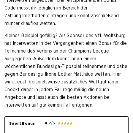
Interwetten angeboten. Den entsprechenden Bonus
Code müsst ihr lediglich im Bereich der
Zahlungsmethoden eintragen und könnt anschließend
munter drauflos wetten.
Kleines Beispiel gefällig? Als Sponsor des VfL Wolfsburg
hat Interwetten in der Vergangenheit einen Bonus für die
Teilnahme des Vereins an der Champions League
ausgegeben. Außerdem könnt ihr an einem
wöchentlichen Bundesliga-Tippspiel teilnehmen und dabei
gegen Bundesliga-Ikone Lothar Matthäus wetten. Hier
winkt euch beispielsweise zusätzliches Wettguthaben.
Checkt daher in jedem Fall regelmäßig die neuen
Angebote und lasst euch die besten Aktionen bei
Interwetten auf gar keinen Fall entgehen.
4.7
/5
Sport Bonus