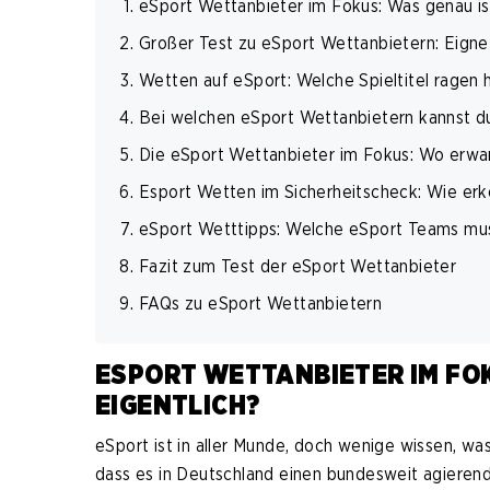
eSport Wettanbieter im Fokus: Was genau is
Großer Test zu eSport Wettanbietern: Eign
Wetten auf eSport: Welche Spieltitel ragen 
Bei welchen eSport Wettanbietern kannst d
Die eSport Wettanbieter im Fokus: Wo erwa
Esport Wetten im Sicherheitscheck: Wie erk
eSport Wetttipps: Welche eSport Teams mu
Fazit zum Test der eSport Wettanbieter
FAQs zu eSport Wettanbietern
ESPORT WETTANBIETER IM FO
EIGENTLICH?
eSport ist in aller Munde, doch wenige wissen, wa
dass es in Deutschland einen bundesweit agiere