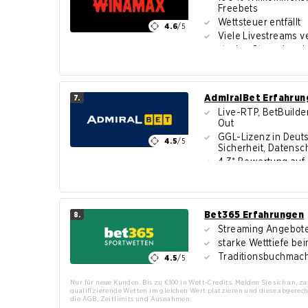
Freebets
Wettsteuer entfällt
4.6
/5
Viele Livestreams v
starker Stammkund
AdmiralBet Erfahrun
7.
Live-RTP, BetBuilder
Out
GGL-Lizenz in Deuts
4.5
/5
Sicherheit, Datensc
4,3* Bewertung auf T
Bewertung im App S
Bet365 Erfahrungen
8.
Streaming Angebote
starke Wetttiefe bei
Traditionsbuchmach
4.5
/5
Nur für neue Kunden. Bis zu €100 in Wett-Credits. Melden Sie sich an, 
qualifizierende Wetten im gleichen Wert platzieren und diese abgere
die AGB, Zeitlimits und Ausnahmen.