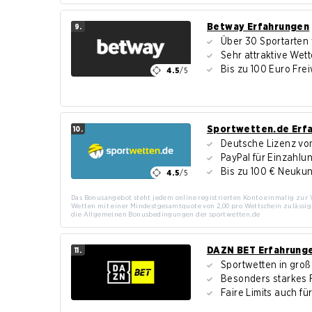
Betway Erfahrungen
9.
Über 30 Sportarten
Sehr attraktive Wet
Bis zu 100 Euro Fre
4.5
/5
Sportwetten.de Erf
10.
Deutsche Lizenz vo
PayPal für Einzahlu
Bis zu 100 € Neuk
4.5
/5
Das Bonusangebot steht jedem online registrierten Konto einmalig zur
Wetten mit einer Mindestgesamtquote von 2,00 pro Wettschein zulässig. 
die Allgemeinen Bonusbedingungen der sportwetten.de
DAZN BET Erfahrung
11.
Sportwetten in gro
Besonders starkes
Faire Limits auch fü