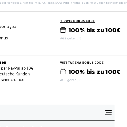
n der Höhe des Einsatzes (min. 10€ | max. 100€) wird innerhalb von 48 Stunden nachdem die er
TIPWIN BONUS CODE
 verfügbar
100% bis zu 100€
onus
AGB gelten, 18+
gen
WETTARENA BONUS CODE
 per PayPal ab 10€
100% bis zu 100€
deutsche Kunden
Gewinnchance
AGB gelten, 18+