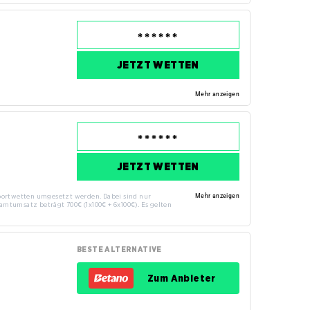
JETZT WETTEN
Mehr anzeigen
JETZT WETTEN
Sportwetten umgesetzt werden. Dabei sind nur
Mehr anzeigen
amtumsatz beträgt 700€ (1x100€ + 6x100€). Es gelten
BESTE ALTERNATIVE
Zum Anbieter