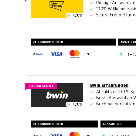
Riesige Auswahl an
100% Willkommensbo
5 Euro Freebet für d
4.7
/5
ZAHLUNGSMETHODEN
AUSZAHLU
+
1 – 
Bwin Erfahrungen
TOP ANGEBOT
Attraktiver 100 % S
Beste Auswahl an 
Buchmacher mit lang
4.7
/5
ZAHLUNGSMETHODEN
AUSZAHLUNG
+