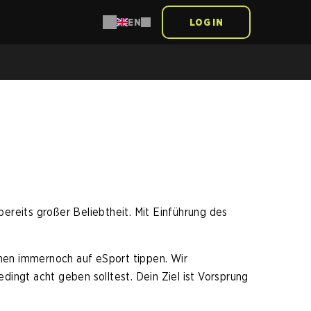
LOG IN
EN
bereits großer Beliebtheit. Mit Einführung des
nnen immernoch auf eSport tippen. Wir
ingt acht geben solltest. Dein Ziel ist Vorsprung