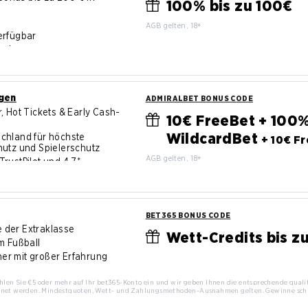
100% bis zu 100€
AGB gelten, 18+
erfügbar
enbonus
gen
ADMIRALBET BONUS CODE
, Hot Tickets & Early Cash-
10€ FreeBet + 100
WildcardBet
chland für höchste
+ 10€ F
hutz und Spielerschutz
AGB gelten, 18+
rustPilot und 4,7*
tore
BET365 BONUS CODE
 der Extraklasse
Wett-Credits bis z
m Fußball
er mit großer Erfahrung
zahlen Sie €5 oder mehr auf Ihr bet365-Konto ein und wir geben Ihnen die entsprechende qual
chnet werden. Mindestquoten, Wett- und Zahlungsmethoden-Ausnahmen gelten. Gewinne schli