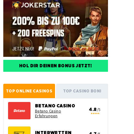
HOL DIR DEINEN BONUS JETZT!
TOP ONLINE CASINOS
TOP CASINO BONI
BETANO CASINO
4.8
/5
Betano Casino
Erfahrungen
INTERWETTEN
4.7