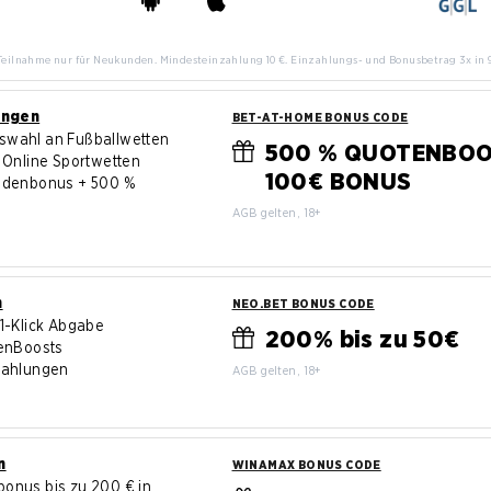
en. Teilnahme nur für Neukunden. Mindesteinzahlung 10 €. Einzahlungs- und Bonusbetrag 3x in 
ungen
BET-AT-HOME BONUS CODE
swahl an Fußballwetten
500 % QUOTENBOO
 Online Sportwetten
100€ BONUS
undenbonus + 500 %
AGB gelten, 18+
n
NEO.BET BONUS CODE
1-Klick Abgabe
200% bis zu 50€
tenBoosts
Zahlungen
AGB gelten, 18+
n
WINAMAX BONUS CODE
onus bis zu 200 € in