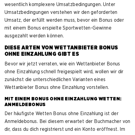
wesentlich komplexere Umsatzbedingungen. Unter
Umsatzbedingungen verstehen wir den geforderten
Umsatz, der erfüllt werden muss, bevor ein Bonus oder
mit einem Bonus erspielte Sportwetten-Gewinne
ausgezahlt werden können.
DIESE ARTEN VON WETTANBIETER BONUS
OHNE EINZAHLUNG GIBT ES
Bevor wir jetzt verraten, wie ein Wettanbieter Bonus
ohne Einzahlung schnell freigespielt wird, wollen wir dir
zunächst die unterschiedlichen Varianten eines
Wettanbieter Bonus ohne Einzahlung vorstellen.
MIT EINEM BONUS OHNE EINZAHLUNG WETTEN:
ANMELDEBONUS
Der häufigste Wetten Bonus ohne Einzahlung ist der
Anmeldebonus. Bei diesem erwartet der Buchmacher von
dir, dass du dich registrierst und ein Konto eröffnest. Im