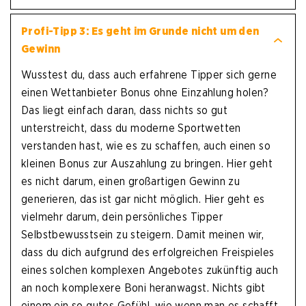
Profi-Tipp 3: Es geht im Grunde nicht um den
Gewinn
Wusstest du, dass auch erfahrene Tipper sich gerne
einen Wettanbieter Bonus ohne Einzahlung holen?
Das liegt einfach daran, dass nichts so gut
unterstreicht, dass du moderne Sportwetten
verstanden hast, wie es zu schaffen, auch einen so
kleinen Bonus zur Auszahlung zu bringen. Hier geht
es nicht darum, einen großartigen Gewinn zu
generieren, das ist gar nicht möglich. Hier geht es
vielmehr darum, dein persönliches Tipper
Selbstbewusstsein zu steigern. Damit meinen wir,
dass du dich aufgrund des erfolgreichen Freispieles
eines solchen komplexen Angebotes zukünftig auch
an noch komplexere Boni heranwagst. Nichts gibt
einem ein so gutes Gefühl, wie wenn man es schafft,