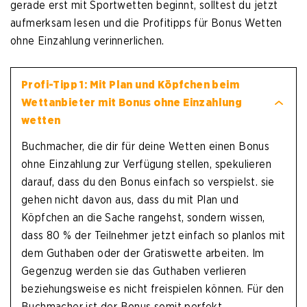
gerade erst mit Sportwetten beginnt, solltest du jetzt
aufmerksam lesen und die Profitipps für Bonus Wetten
ohne Einzahlung verinnerlichen.
Profi-Tipp 1: Mit Plan und Köpfchen beim
Wettanbieter mit Bonus ohne Einzahlung
wetten
Buchmacher, die dir für deine Wetten einen Bonus
ohne Einzahlung zur Verfügung stellen, spekulieren
darauf, dass du den Bonus einfach so verspielst. sie
gehen nicht davon aus, dass du mit Plan und
Köpfchen an die Sache rangehst, sondern wissen,
dass 80 % der Teilnehmer jetzt einfach so planlos mit
dem Guthaben oder der Gratiswette arbeiten. Im
Gegenzug werden sie das Guthaben verlieren
beziehungsweise es nicht freispielen können. Für den
Buchmacher ist der Bonus somit perfekt