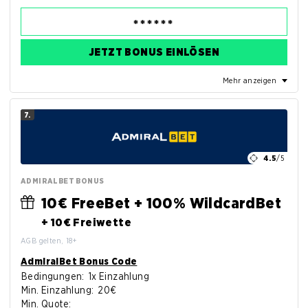
JETZT BONUS EINLÖSEN
Mehr anzeigen
7.
4.5
/5
ADMIRALBET BONUS
10€ FreeBet + 100% WildcardBet
+ 10€ Freiwette
AGB gelten, 18+
AdmiralBet Bonus Code
Bedingungen:
1x Einzahlung
Min. Einzahlung:
20€
Min. Quote: