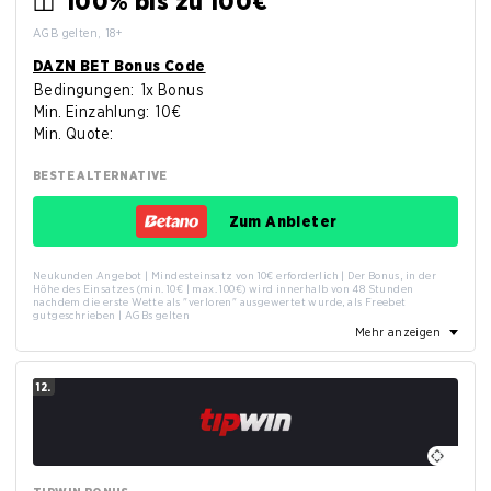
100% bis zu 100€
AGB gelten, 18+
DAZN BET Bonus Code
Bedingungen:
1x Bonus
Min. Einzahlung:
10€
Min. Quote:
BESTE ALTERNATIVE
Zum Anbieter
Neukunden Angebot | Mindesteinsatz von 10€ erforderlich | Der Bonus, in der
Höhe des Einsatzes (min. 10€ | max. 100€) wird innerhalb von 48 Stunden
nachdem die erste Wette als "verloren" ausgewertet wurde, als Freebet
gutgeschrieben | AGBs gelten
Mehr anzeigen
12.