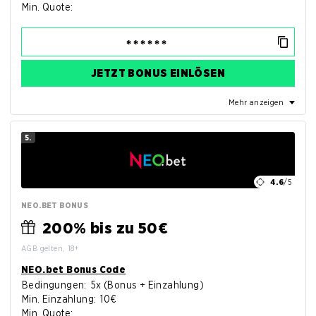
Min. Quote:
JETZT BONUS EINLÖSEN
Mehr anzeigen
5.
4.6
/5
NEO.BET BONUS
200% bis zu 50€
AGB gelten, 18+
NEO.bet Bonus Code
Bedingungen:
5x (Bonus + Einzahlung)
Min. Einzahlung:
10€
Min. Quote: