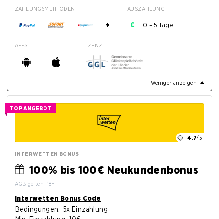
ZAHLUNGSMETHODEN
AUSZAHLUNG
+
0 – 5 Tage
APPS
LIZENZ
Weniger anzeigen
TOP ANGEBOT
4.7
/5
INTERWETTEN BONUS
100% bis 100€ Neukundenbonus
AGB gelten, 18+
Interwetten Bonus Code
Bedingungen:
5x Einzahlung