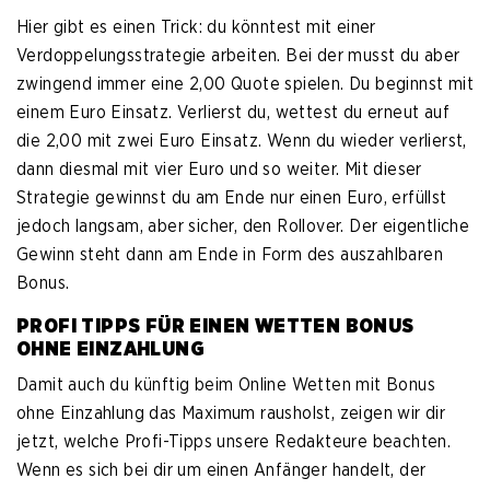
Hier gibt es einen Trick: du könntest mit einer
Verdoppelungsstrategie arbeiten. Bei der musst du aber
zwingend immer eine 2,00 Quote spielen. Du beginnst mit
einem Euro Einsatz. Verlierst du, wettest du erneut auf
die 2,00 mit zwei Euro Einsatz. Wenn du wieder verlierst,
dann diesmal mit vier Euro und so weiter. Mit dieser
Strategie gewinnst du am Ende nur einen Euro, erfüllst
jedoch langsam, aber sicher, den Rollover. Der eigentliche
Gewinn steht dann am Ende in Form des auszahlbaren
Bonus.
PROFI TIPPS FÜR EINEN WETTEN BONUS
OHNE EINZAHLUNG
Damit auch du künftig beim Online Wetten mit Bonus
ohne Einzahlung das Maximum rausholst, zeigen wir dir
jetzt, welche Profi-Tipps unsere Redakteure beachten.
Wenn es sich bei dir um einen Anfänger handelt, der