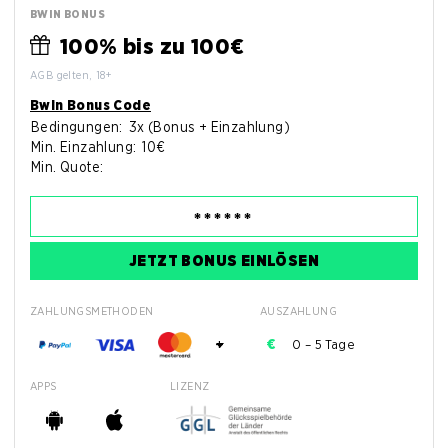
BWIN BONUS
100% bis zu 100€
AGB gelten, 18+
Bwin Bonus Code
Bedingungen:
3x (Bonus + Einzahlung)
Min. Einzahlung:
10€
Min. Quote:
JETZT BONUS EINLÖSEN
ZAHLUNGSMETHODEN
AUSZAHLUNG
+
0 – 5 Tage
APPS
LIZENZ