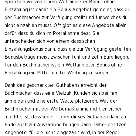
Sprechen wir von einem Wettanbieter Bonus ohne
Einzahlung ist damit ein Bonus Angebot gemeint, dass dir
der Buchmacher zur Verfügung stellt und für welches du
nicht einzahlen musst. Oft gibt es diese Angebote allein
dafür, dass du dich im Portal anmeldest. Sie
unterscheiden sich von einem klassischen
Einzahlungsbonus darin, dass die zur Verfügung gestellten
Bonusbeträge meist zwischen fünf und zehn Euro liegen.
Für den Buchmacher ist ein Wettanbieter Bonus ohne
Einzahlung ein Mittel, um für Werbung zu sorgen.
Dank des geschenkten Guthabens erreicht der
Buchmacher, dass eine Vielzahl Kunden sich bei ihm
anmelden und eine erste Wette platzieren. Was der
Buchmacher mit der Werbemaßnahme nicht erreichen
möchte, ist, dass jeder Tipper dieses Guthaben dann am
Ende auch zur Auszahlung bringen kann. Daher besitzen
Angebote, für die nicht eingezahlt wird, in der Regel