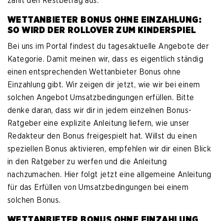
zahlt den Restbetrag aus.
WETTANBIETER BONUS OHNE EINZAHLUNG:
SO WIRD DER ROLLOVER ZUM KINDERSPIEL
Bei uns im Portal findest du tagesaktuelle Angebote der
Kategorie. Damit meinen wir, dass es eigentlich ständig
einen entsprechenden Wettanbieter Bonus ohne
Einzahlung gibt. Wir zeigen dir jetzt, wie wir bei einem
solchen Angebot Umsatzbedingungen erfüllen. Bitte
denke daran, dass wir dir in jedem einzelnen Bonus-
Ratgeber eine explizite Anleitung liefern, wie unser
Redakteur den Bonus freigespielt hat. Willst du einen
speziellen Bonus aktivieren, empfehlen wir dir einen Blick
in den Ratgeber zu werfen und die Anleitung
nachzumachen. Hier folgt jetzt eine allgemeine Anleitung
für das Erfüllen von Umsatzbedingungen bei einem
solchen Bonus.
WETTANBIETER BONUS OHNE EINZAHLUNG