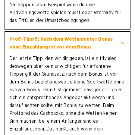
Nachtippen. Zum Beispiel wenn du eine
Aktivierungswette spielen musst oder alternativ für
das Erfüllen der Umsatzbedingungen.
Profi-Tipp 5: Nach dem Wettanbieter Bonus
ohne Einzahlung ist vor dem Bonus
Der letzte Tipp, den wir dir geben, ist ein trivialer,
deswegen aber kein unwichtiger: für erfahrene
Tipper gilt der Grundsatz: nach dem Bonus ist vor
dem Bonus beziehungsweise keine Sportwette ohne
aktiven Bonus. Damit ist gemeint, dass jeder Tipper
sich ein entsprechendes Angebot aktivieren und
darauf achten sollte, mit Bonus zu wetten. Beim
Profi sind das Cashbacks, ohne die Wetten keinen
Sinn machen, bei einem Anfänger sind es
Einzahlungsboni. Das heißt, auch wenn dein