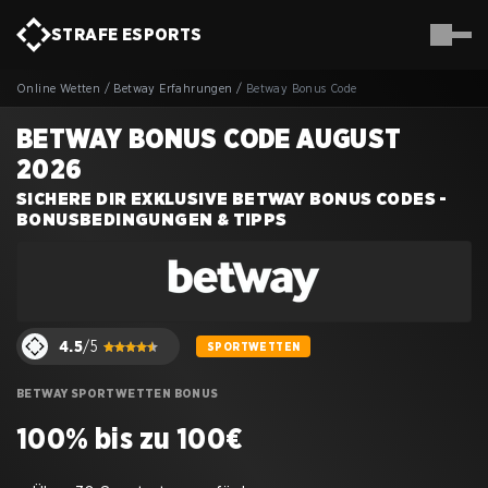
STRAFE
ESPORTS
Online Wetten
/
Betway Erfahrungen
/
Betway Bonus Code
BETWAY BONUS CODE AUGUST
2026
SICHERE DIR EXKLUSIVE BETWAY BONUS CODES -
BONUSBEDINGUNGEN & TIPPS
4.5
/5
SPORTWETTEN
BETWAY SPORTWETTEN BONUS
100% bis zu 100€