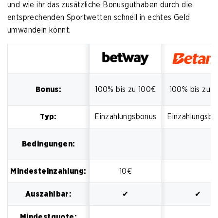
und wie ihr das zusätzliche Bonusguthaben durch die
entsprechenden Sportwetten schnell in echtes Geld
umwandeln könnt.
Bonus:
100% bis zu 100€
100% bis zu 
Typ:
Einzahlungsbonus
Einzahlungsbo
Bedingungen:
Mindesteinzahlung:
10€
Auszahlbar:
✔
✔
Mindestquote: