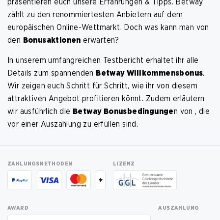
präsentieren euch unsere Erfahrungen & Tipps. Betway
zählt zu den renommiertesten Anbietern auf dem
europäischen Online-Wettmarkt. Doch was kann man von
den
Bonusaktionen
erwarten?
In unserem umfangreichen Testbericht erhaltet ihr alle
Details zum spannenden
Betway Willkommensbonus
.
Wir zeigen euch Schritt für Schritt, wie ihr von diesem
attraktiven Angebot profitieren könnt. Zudem erläutern
wir ausführlich die
Betway Bonusbedingunge
n von , die
vor einer Auszahlung zu erfüllen sind.
ZAHLUNGSMETHODEN
LIZENZ
+
AWARD
AUSZAHLUNG