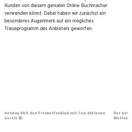
Kunden von diesem genialen Online Buchmacher
verwenden könnt. Dabei haben wir zunächst ein
besonderes Augenmerk auf ein mögliches
Treueprogramm des Anbieters geworfen.
betway hält den Freiwettenklub mit Top Aktionen
Der betw
bereit 🤩
Wetten 