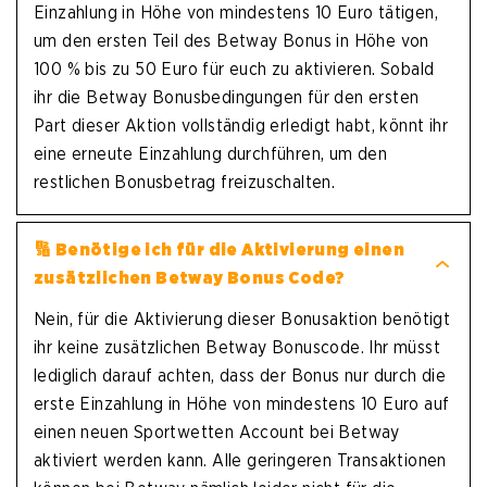
Einzahlung in Höhe von mindestens 10 Euro tätigen,
um den ersten Teil des Betway Bonus in Höhe von
100 % bis zu 50 Euro für euch zu aktivieren. Sobald
ihr die Betway Bonusbedingungen für den ersten
Part dieser Aktion vollständig erledigt habt, könnt ihr
eine erneute Einzahlung durchführen, um den
restlichen Bonusbetrag freizuschalten.
🔢
Benötige ich für die Aktivierung einen
zusätzlichen Betway Bonus Code?
Nein, für die Aktivierung dieser Bonusaktion benötigt
ihr keine zusätzlichen Betway Bonuscode. Ihr müsst
lediglich darauf achten, dass der Bonus nur durch die
erste Einzahlung in Höhe von mindestens 10 Euro auf
einen neuen Sportwetten Account bei Betway
aktiviert werden kann. Alle geringeren Transaktionen