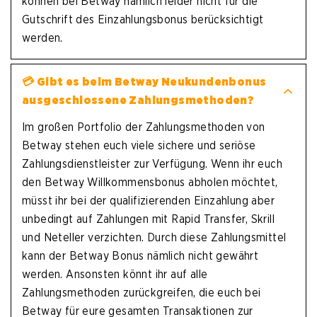
können bei Betway nämlich leider nicht für die
Gutschrift des Einzahlungsbonus berücksichtigt
werden.
💳
Gibt es beim Betway Neukundenbonus
ausgeschlossene Zahlungsmethoden?
Im großen Portfolio der Zahlungsmethoden von
Betway stehen euch viele sichere und seriöse
Zahlungsdienstleister zur Verfügung. Wenn ihr euch
den Betway Willkommensbonus abholen möchtet,
müsst ihr bei der qualifizierenden Einzahlung aber
unbedingt auf Zahlungen mit Rapid Transfer, Skrill
und Neteller verzichten. Durch diese Zahlungsmittel
kann der Betway Bonus nämlich nicht gewährt
werden. Ansonsten könnt ihr auf alle
Zahlungsmethoden zurückgreifen, die euch bei
Betway für eure gesamten Transaktionen zur