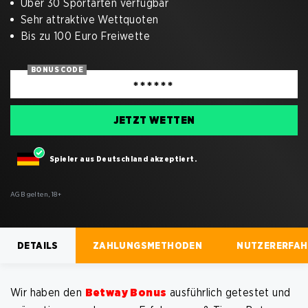
Über 30 Sportarten verfügbar
Sehr attraktive Wettquoten
Bis zu 100 Euro Freiwette
BONUS CODE
JETZT WETTEN
Spieler aus Deutschland akzeptiert.
AGB gelten, 18+
DETAILS
ZAHLUNGSMETHODEN
NUTZERERFA
Wir haben den
Betway Bonus
ausführlich getestet und