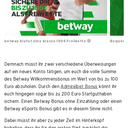
betway bietet eine krasse 100€ Freiwette 🤑
Bequem u
Demnach müsst ihr zwei verschiedene Überweisungen
auf ein neues Konto tätigen, um euch die volle Summe
des Betway Willkommensbonus im Wert von bis zu 100
Euro abzuholen. Durch den
Admiralbet Bonus
könnt ihr
euch hingegen sogar bis zu 200 Euro Startguthaben
sichern. Einen Betway Bonus ohne Einzahlung oder einen
Betway eSports Bonus gibt es in diesem Sinne nicht.
Dabei müsst ihr aber zu jeder Zeit im Hinterkopf
behalten, dass ihr für den ersten Part zunächst die