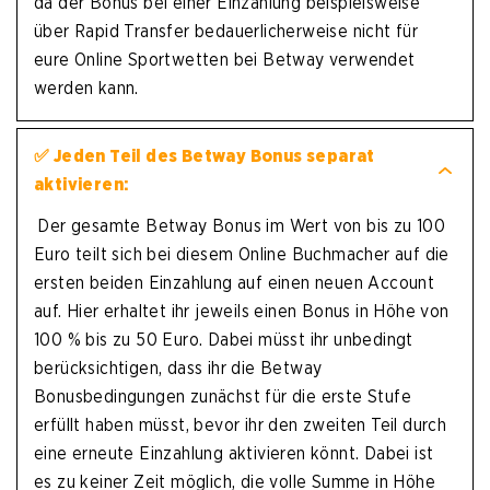
da der Bonus bei einer Einzahlung beispielsweise
über Rapid Transfer bedauerlicherweise nicht für
eure Online Sportwetten bei Betway verwendet
werden kann.
✅ Jeden Teil des Betway Bonus separat
aktivieren:
Der gesamte Betway Bonus im Wert von bis zu 100
Euro teilt sich bei diesem Online Buchmacher auf die
ersten beiden Einzahlung auf einen neuen Account
auf. Hier erhaltet ihr jeweils einen Bonus in Höhe von
100 % bis zu 50 Euro. Dabei müsst ihr unbedingt
berücksichtigen, dass ihr die Betway
Bonusbedingungen zunächst für die erste Stufe
erfüllt haben müsst, bevor ihr den zweiten Teil durch
eine erneute Einzahlung aktivieren könnt. Dabei ist
es zu keiner Zeit möglich, die volle Summe in Höhe