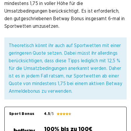
mindestens 1,75 in voller Höhe für die
Umsatzbedingungen berücksichtigt. Es ist erforderlich,
den gutgeschriebenen Betway Bonus insgesamt 6-mal in
Sportwetten umzusetzen.
Theoretisch könnt ihr auch auf Sportwetten mit einer
geringeren Quote setzen. Dabei müsst ihr allerdings
berücksichtigen, dass diese Tipps lediglich mit 12,5 %
für die Umsatzbedingungen anerkannt werden. Daher
ist es in jedem Fall ratsam, nur Sportwetten ab einer
Quote von mindestens 1,75 bei einem aktiven Betway
Anmeldebonus zu verwenden.
4.5
/5
Sport Bonus
100% bis zu 100€