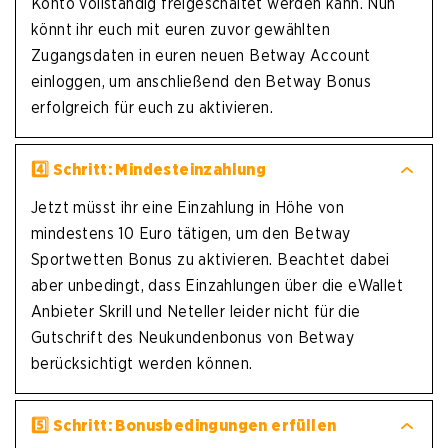
Konto vollständig freigeschaltet werden kann. Nun
könnt ihr euch mit euren zuvor gewählten
Zugangsdaten in euren neuen Betway Account
einloggen, um anschließend den Betway Bonus
erfolgreich für euch zu aktivieren.
4️⃣ Schritt: Mindesteinzahlung
Jetzt müsst ihr eine Einzahlung in Höhe von
mindestens 10 Euro tätigen, um den Betway
Sportwetten Bonus zu aktivieren. Beachtet dabei
aber unbedingt, dass Einzahlungen über die eWallet
Anbieter Skrill und Neteller leider nicht für die
Gutschrift des Neukundenbonus von Betway
berücksichtigt werden können.
5️⃣ Schritt: Bonusbedingungen erfüllen