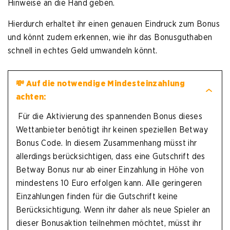
Hinweise an die Hand geben.
Hierdurch erhaltet ihr einen genauen Eindruck zum Bonus
und könnt zudem erkennen, wie ihr das Bonusguthaben
schnell in echtes Geld umwandeln könnt.
💸 Auf die notwendige Mindesteinzahlung
achten:
Für die Aktivierung des spannenden Bonus dieses
Wettanbieter benötigt ihr keinen speziellen Betway
Bonus Code. In diesem Zusammenhang müsst ihr
allerdings berücksichtigen, dass eine Gutschrift des
Betway Bonus nur ab einer Einzahlung in Höhe von
mindestens 10 Euro erfolgen kann. Alle geringeren
Einzahlungen finden für die Gutschrift keine
Berücksichtigung. Wenn ihr daher als neue Spieler an
dieser Bonusaktion teilnehmen möchtet, müsst ihr