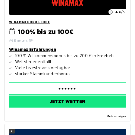
4.6
/5
WINAMAX BONUS CODE
100% bis zu 100€
AGB gelten, 18+
Winamax Erfahrungen
100 % Willkommensbonus bis zu 200 € in Freebets
Wettsteuer entfällt
Viele Livestreams verfügbar
starker Stammkundenbonus
JETZT WETTEN
Mehr anzeigen
7.