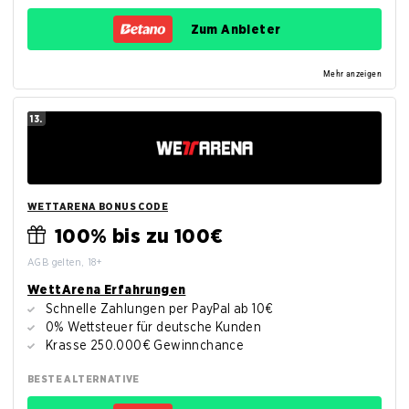
Zum Anbieter
Mehr anzeigen
13.
WETTARENA BONUS CODE
100% bis zu 100€
AGB gelten, 18+
WettArena Erfahrungen
Schnelle Zahlungen per PayPal ab 10€
0% Wettsteuer für deutsche Kunden
Krasse 250.000€ Gewinnchance
BESTE ALTERNATIVE