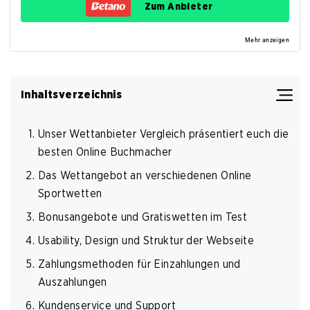
Zum Anbieter
Mehr anzeigen
Inhaltsverzeichnis
Unser Wettanbieter Vergleich präsentiert euch die
besten Online Buchmacher
Das Wettangebot an verschiedenen Online
Sportwetten
Bonusangebote und Gratiswetten im Test
Usability, Design und Struktur der Webseite
Zahlungsmethoden für Einzahlungen und
Auszahlungen
Kundenservice und Support