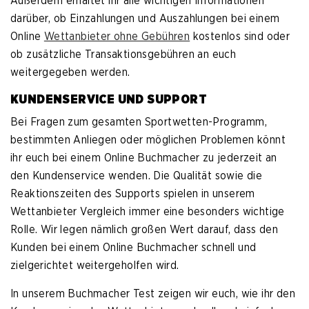
Außerdem erhaltet ihr alle wichtigen Informationen
darüber, ob Einzahlungen und Auszahlungen bei einem
Online
Wettanbieter ohne Gebühren
kostenlos sind oder
ob zusätzliche Transaktionsgebühren an euch
weitergegeben werden.
KUNDENSERVICE UND SUPPORT
Bei Fragen zum gesamten Sportwetten-Programm,
bestimmten Anliegen oder möglichen Problemen könnt
ihr euch bei einem Online Buchmacher zu jederzeit an
den Kundenservice wenden. Die Qualität sowie die
Reaktionszeiten des Supports spielen in unserem
Wettanbieter Vergleich immer eine besonders wichtige
Rolle. Wir legen nämlich großen Wert darauf, dass den
Kunden bei einem Online Buchmacher schnell und
zielgerichtet weitergeholfen wird.
In unserem Buchmacher Test zeigen wir euch, wie ihr den