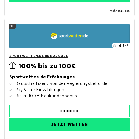
Mehr anzeigen
10.
4.5
/5
SPORTWETTEN.DE BONUS CODE
100% bis zu 100€
Sportwetten.de Erfahrungen
Deutsche Lizenz von der Regierungsbehörde
PayPal für Einzahlungen
Bis zu 100 € Neukundenbonus
JETZT WETTEN