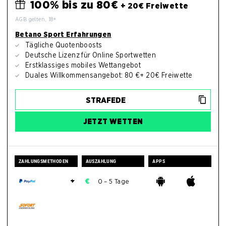
100% bis zu 80€
+ 20€ Freiwette
AGB gelten, 18+
Betano Sport Erfahrungen
Tägliche Quotenboosts
Deutsche Lizenz für Online Sportwetten
Erstklassiges mobiles Wettangebot
Duales Willkommensangebot: 80 €+ 20€ Freiwette
JETZT WETTEN
ZAHLUNGSMETHODEN
AUSZAHLUNG
APPS
+
0 – 5 Tage