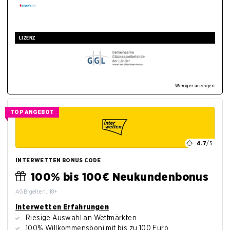
LIZENZ
Weniger anzeigen
TOP ANGEBOT
4.7
/5
INTERWETTEN BONUS CODE
100% bis 100€ Neukundenbonus
AGB gelten, 18+
Interwetten Erfahrungen
Riesige Auswahl an Wettmärkten
100% Willkommensboni mit bis zu 100 Euro