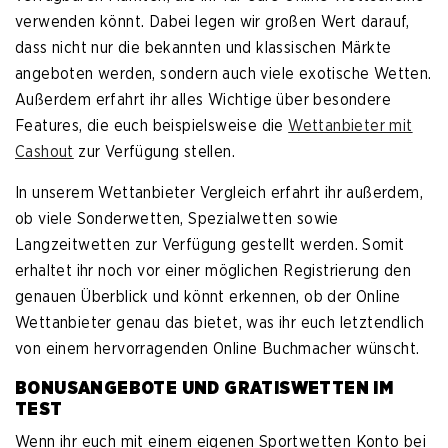
verwenden könnt. Dabei legen wir großen Wert darauf,
dass nicht nur die bekannten und klassischen Märkte
angeboten werden, sondern auch viele exotische Wetten.
Außerdem erfahrt ihr alles Wichtige über besondere
Features, die euch beispielsweise die
Wettanbieter mit
Cashout
zur Verfügung stellen.
In unserem Wettanbieter Vergleich erfahrt ihr außerdem,
ob viele Sonderwetten, Spezialwetten sowie
Langzeitwetten zur Verfügung gestellt werden. Somit
erhaltet ihr noch vor einer möglichen Registrierung den
genauen Überblick und könnt erkennen, ob der Online
Wettanbieter genau das bietet, was ihr euch letztendlich
von einem hervorragenden Online Buchmacher wünscht.
BONUSANGEBOTE UND GRATISWETTEN IM
TEST
Wenn ihr euch mit einem eigenen Sportwetten Konto bei