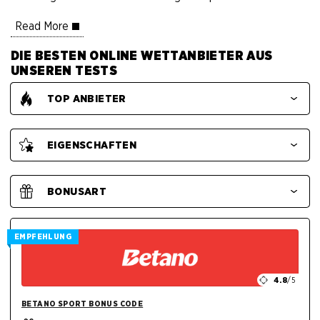
Read More
DIE BESTEN ONLINE WETTANBIETER AUS
UNSEREN TESTS
TOP ANBIETER
EIGENSCHAFTEN
BONUSART
EMPFEHLUNG
4.8
/5
BETANO SPORT BONUS CODE