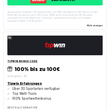
Neukunden Angebot | Mindesteinsatz von 10€ erforderlich | Der Bonus, in der
Höhe des Einsatzes (min. 10€ | max. 100€) wird innerhalb von 48 Stunden
nachdem die erste Wette als "verloren" ausgewertet wurde, als Freebet
gutgeschrieben | AGBs gelten
Mehr anzeigen
12.
TIPWIN BONUS CODE
100% bis zu 100€
AGB gelten, 18+
Tipwin Erfahrungen
Über 30 Sportarten verfügbar
Top Wett-Tools
100% Sportwettenbonus
BESTE ALTERNATIVE