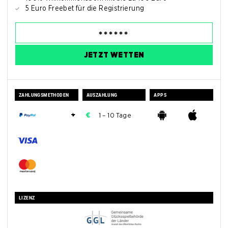
5 Euro Freebet für die Registrierung
JETZT WETTEN
ZAHLUNGSMETHODEN
AUSZAHLUNG
APPS
+
1 – 10 Tage
LIZENZ