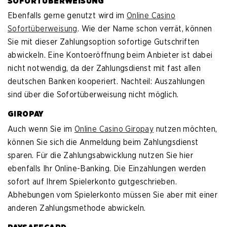
SOFORTÜBERWEISUNG
Ebenfalls gerne genutzt wird im
Online Casino
Sofortüberweisung
. Wie der Name schon verrät, können
Sie mit dieser Zahlungsoption sofortige Gutschriften
abwickeln. Eine Kontoeröffnung beim Anbieter ist dabei
nicht notwendig, da der Zahlungsdienst mit fast allen
deutschen Banken kooperiert. Nachteil: Auszahlungen
sind über die Sofortüberweisung nicht möglich.
GIROPAY
Auch wenn Sie im
Online Casino Giropay
nutzen möchten,
können Sie sich die Anmeldung beim Zahlungsdienst
sparen. Für die Zahlungsabwicklung nutzen Sie hier
ebenfalls Ihr Online-Banking. Die Einzahlungen werden
sofort auf Ihrem Spielerkonto gutgeschrieben.
Abhebungen vom Spielerkonto müssen Sie aber mit einer
anderen Zahlungsmethode abwickeln.