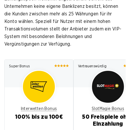
Unternehmen keine eigene Banklizenz besitzt, können
die Kunden zwischen mehr als 25 Währungen für ihr
Konto wählen. Speziell für Nutzer mit einem hohen
Transaktionsvolumen stellt der Anbieter zudem ein VIP-
System mit besonderen Belohnungen und
Vergünstigungen zur Verfügung.
Super Bonus
Vertrauenswürdig
Interwetten Bonus
SlotMagie Bonus
100% bis zu 100€
50 Freispiele oh
Einzahlung