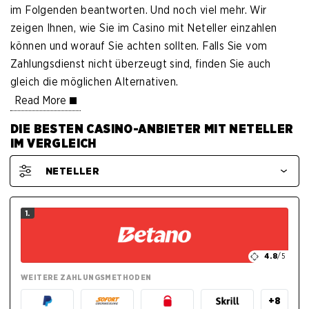
im Folgenden beantworten. Und noch viel mehr. Wir
zeigen Ihnen, wie Sie im Casino mit Neteller einzahlen
können und worauf Sie achten sollten. Falls Sie vom
Zahlungsdienst nicht überzeugt sind, finden Sie auch
gleich die möglichen Alternativen.
Read More
DIE BESTEN CASINO-ANBIETER MIT NETELLER
IM VERGLEICH
NETELLER
1.
4.8
/5
WEITERE ZAHLUNGS­METHODEN
+8