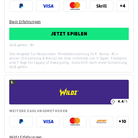
+4
Bwin Erfahrungen
JETZT SPIELEN
AGB gelten, 18+
Slot-Angebot für Neukunden. Mindesteinzahlung 10 €. Bonus: 40 x
setzen (Einzahlung & Bonus) bei Slots innerhalb von X Tagen. FreeSpins
sind 7 Tage für Legacy of Dead gültig. Gutschrift nach erster Einzahlung.
AGB gelten.
5.
4.4
/5
WEITERE ZAHLUNGS­METHODEN
+10
Wildz Erfahrungen