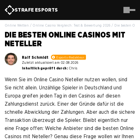
STRAFE
ESPORTS
Online Wetten
/
Online Casino Vergleich: Test & Bewertung 2026
/
Die besten Onl
DIE BESTEN ONLINE CASINOS MIT
NETELLER
Ralf Schmidt
Esports-Redakteur
Zuletzt aktualisiert am 02.08.2026
Inhaltlich geprüft durch:
Chris
Loading ...
Wenn Sie im Online Casino Neteller nutzen wollen, sind
Sie nicht allein. Unzählige Spieler in Deutschland und
Europa greifen jeden Tag in den Casinos auf diesen
Zahlungsdienst zurück. Einer der Gründe dafür ist die
schnelle Abwicklung der Zahlungen. Aber auch die sichere
Transaktion überzeugt die Spieler. Bleibt eigentlich nur
eine Frage offen: Welche Anbieter sind die besten Online
Casinos mit Neteller? Genau diese Frage wollen wir Ihnen