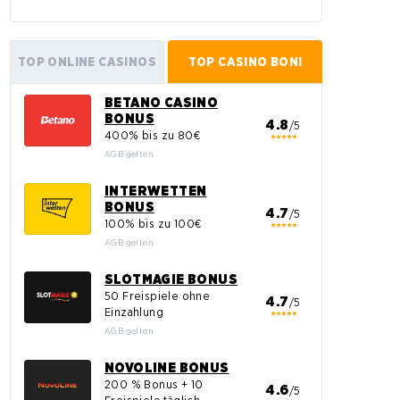
TOP ONLINE CASINOS
TOP CASINO BONI
BETANO CASINO
BETANO CASINO
4.8
BONUS
/5
Betano Casino
4.8
/5
400% bis zu 80€
Erfahrungen
AGB gelten
INTERWETTEN
4.7
INTERWETTEN
/5
Interwetten Erfahrungen
BONUS
4.7
/5
100% bis zu 100€
AGB gelten
SLOTMAGIE
4.7
/5
SlotMagie Erfahrungen
SLOTMAGIE BONUS
50 Freispiele ohne
4.7
/5
Einzahlung
NOVOLINE
AGB gelten
4.6
/5
Novoline Erfahrungen
NOVOLINE BONUS
200 % Bonus + 10
4.6
/5