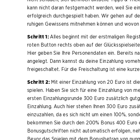
kann nicht daran festgemacht werden, weil Sie e
erfolgreich durchgespielt haben. Wir gehen auf d
ruhigen Gewissens mitnehmen können und wovon Sie
Schritt 1:
Alles beginnt mit der erstmaligen Regis
roten Button rechts oben auf der Glücksspielseite. 
Hier geben Sie Ihre Personendaten ein. Bereits n
angelegt. Dann kannst du deine Einzahlung vorn
freigeschaltet. Für die Freischaltung ist eine ku
Schritt 2:
Mit einer Einzahlung von 20 Euro ist di
spielen. Haben Sie sich für eine Einzahlung von m
ersten Einzahlungsrunde 300 Euro zusätzlich gut
Einzahlung. Auch hier stehen Ihnen 300 Euro zusät
einzuzahlen, da es sich nicht um einen 100%, sond
bekommen Sie durch den 200% Bonus 400 Euro ein
Bonusgutschriften nicht automatisch erfolgen, n
Bevor das Spielen mit dem Bonusbetrag von nunme