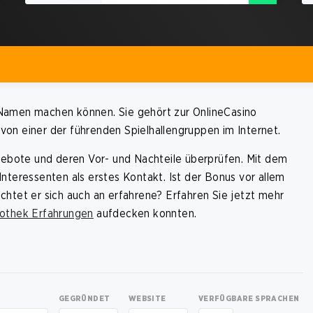
 Namen machen können. Sie gehört zur OnlineCasino
n einer der führenden Spielhallengruppen im Internet.
ebote und deren Vor- und Nachteile überprüfen. Mit dem
teressenten als erstes Kontakt. Ist der Bonus vor allem
ichtet er sich auch an erfahrene? Erfahren Sie jetzt mehr
lothek Erfahrungen
aufdecken konnten.
GEGRÜNDET
WEBSITE
VERFÜGBARE SPRACHEN