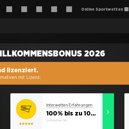
Online Sportwetten
WILLKOMMENSBONUS 2026
d lizenziert.
nativen mit Lizenz:
Interwetten Erfahrungen
100% bis zu 100€
AGB gelten, 18+