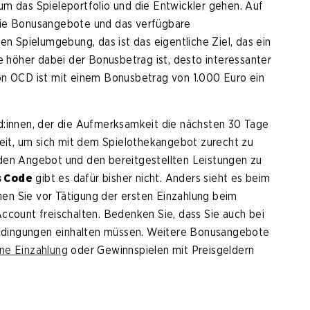
t um das Spieleportfolio und die Entwickler gehen. Auf
die Bonusangebote und das verfügbare
en Spielumgebung, das ist das eigentliche Ziel, das ein
e höher dabei der Bonusbetrag ist, desto interessanter
on OCD ist mit einem Bonusbetrag von 1.000 Euro ein
d:innen, der die Aufmerksamkeit die nächsten 30 Tage
Zeit, um sich mit dem Spielothekangebot zurecht zu
den Angebot und den bereitgestellten Leistungen zu
s Code
gibt es dafür bisher nicht. Anders sieht es beim
n Sie vor Tätigung der ersten Einzahlung beim
ccount freischalten. Bedenken Sie, dass Sie auch bei
dingungen einhalten müssen. Weitere Bonusangebote
ne Einzahlung
oder Gewinnspielen mit Preisgeldern