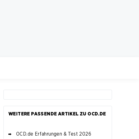
0
NUTZER BEWERTUNG
/5
5 Sterne
0%
4 Sterne
0%
3 Sterne
0%
2 Sterne
0%
WEITERE PASSENDE ARTIKEL ZU OCD.DE
1 Stern
0%
OCD.de Erfahrungen & Test 2026