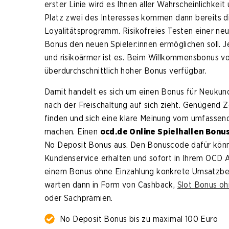
erster Linie wird es Ihnen aller Wahrscheinlichkei
Platz zwei des Interesses kommen dann bereits 
Loyalitätsprogramm. Risikofreies Testen einer neu
Bonus den neuen Spieler:innen ermöglichen soll. J
und risikoärmer ist es. Beim Willkommensbonus v
überdurchschnittlich hoher Bonus verfügbar.
Damit handelt es sich um einen Bonus für Neukun
nach der Freischaltung auf sich zieht. Genügend 
finden und sich eine klare Meinung vom umfassen
machen. Einen
ocd.de Online Spielhallen Bonu
No Deposit Bonus aus. Den Bonuscode dafür könne
Kundenservice erhalten und sofort in Ihrem OCD A
einem Bonus ohne Einzahlung konkrete Umsatzbe
warten dann in Form von Cashback,
Slot Bonus oh
oder Sachprämien.
No Deposit Bonus bis zu maximal 100 Euro