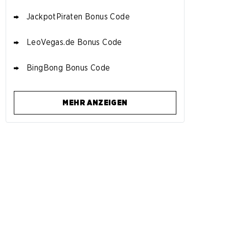
JackpotPiraten Bonus Code
LeoVegas.de Bonus Code
BingBong Bonus Code
MEHR ANZEIGEN