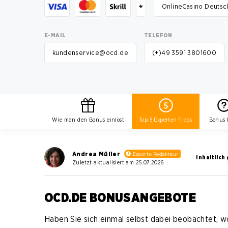
+
OnlineCasino Deutsc
E-MAIL
TELEFON
kundenservice@ocd.de
(+)49 3591 3801600
Wie man den Bonus einlöst
Top 5 Experten-Tipps
Bonus
Eigenen Erfahrungsbericht schreiben
Andrea Müller
Esports-Redakteur
Inhaltlich
Zuletzt aktualisiert am 25.07.2026
Loading ...
OCD.DE BONUSANGEBOTE
Haben Sie sich einmal selbst dabei beobachtet, wo