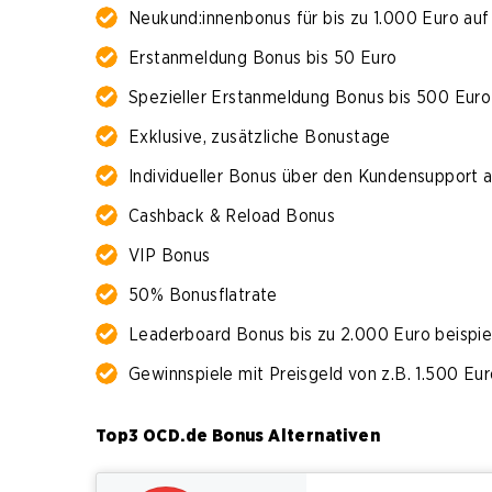
Neukund:innenbonus für bis zu 1.000 Euro auf
Erstanmeldung Bonus bis 50 Euro
Spezieller Erstanmeldung Bonus bis 500 Euro
Exklusive, zusätzliche Bonustage
Individueller Bonus über den Kundensupport 
Cashback & Reload Bonus
VIP Bonus
50% Bonusflatrate
Leaderboard Bonus bis zu 2.000 Euro beispie
Gewinnspiele mit Preisgeld von z.B. 1.500 Eu
Top3 OCD.de Bonus Alternativen