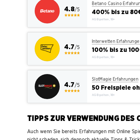
Betano Casino Erfahru
4.8
/5
400% bis zu 80
AGB gelten, 18+
Interwetten Erfahrunge
4.7
/5
100% bis zu 100
AGB gelten, 18+
SlotMagie Erfahrungen
4.7
/5
50 Freispiele o
AGB gelten, 18+
TIPPS ZUR VERWENDUNG DES 
Auch wenn Sie bereits Erfahrungen mit Online Sp
nicht schaden, sich dennoch aktuelle Tipps & Tric