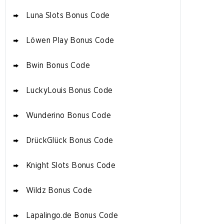
Luna Slots Bonus Code
Löwen Play Bonus Code
Bwin Bonus Code
LuckyLouis Bonus Code
Wunderino Bonus Code
DrückGlück Bonus Code
Knight Slots Bonus Code
Wildz Bonus Code
Lapalingo.de Bonus Code