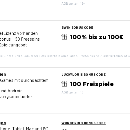
AGB gelten, 18+
BWIN BONUS CODE
el Lizenz vorhanden
100% bis zu 100€
onus + 50 Freespins
 Spieleangebot
 (Einzahlung & Bonus) bei Slots innerhalb von X Tagen. FreeSpins sind 7 Tage für Legacy of D
gen
LUCKYLOUIS BONUS CODE
 Games mit durchdachtem
100 Freispiele
 und Android
AGB gelten, 18+
ösungsorientierter
gen
WUNDERINO BONUS CODE
tphone, Tablet, Mac und PC