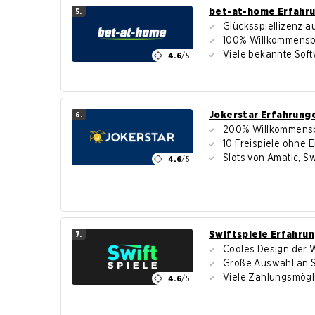
bet-at-home Erfahr
5.
Glücksspiellizenz a
100% Willkommens
Viele bekannte Sof
4.6
/5
Jokerstar Erfahrung
6.
200% Willkommensb
10 Freispiele ohne 
Slots von Amatic, S
4.6
/5
Swiftspiele Erfahru
7.
Cooles Design der 
Große Auswahl an S
Viele Zahlungsmögl
4.6
/5