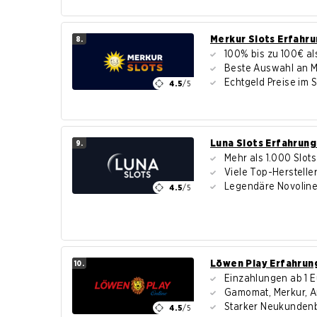
Merkur Slots Erfahr
8.
100% bis zu 100€ 
Beste Auswahl an M
Echtgeld Preise im 
4.5
/5
Luna Slots Erfahrun
9.
Mehr als 1.000 Slots
Viele Top-Herstelle
Legendäre Novoline
4.5
/5
Löwen Play Erfahrun
10.
Einzahlungen ab 1 
Gamomat, Merkur, A
Starker Neukunden
4.5
/5