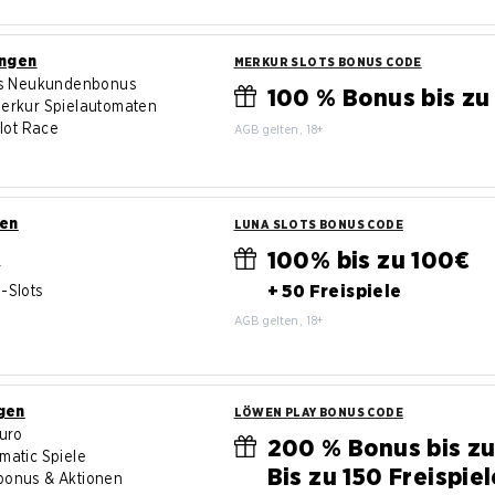
ungen
MERKUR SLOTS BONUS CODE
als Neukundenbonus
100 % Bonus bis zu
erkur Spielautomaten
Slot Race
AGB gelten, 18+
gen
LUNA SLOTS BONUS CODE
100% bis zu 100€
r
+ 50 Freispiele
-Slots
AGB gelten, 18+
gen
LÖWEN PLAY BONUS CODE
Euro
200 % Bonus bis zu
matic Spiele
Bis zu 150 Freispiel
bonus & Aktionen