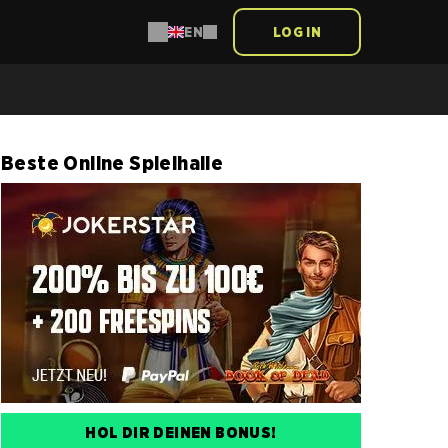
LOG IN
EN
Beste Online Spielhalle
HOL DIR DEINEN BONUS!