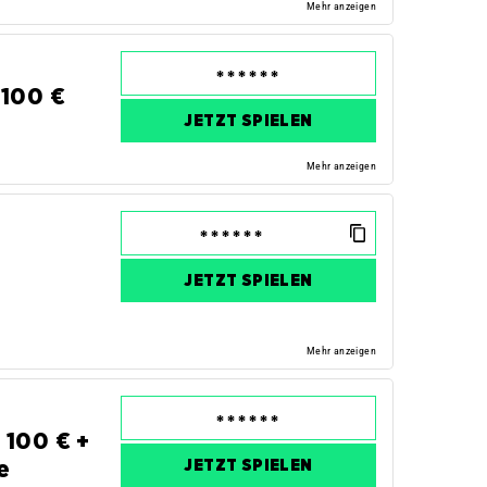
Mehr anzeigen
 100 €
JETZT SPIELEN
Mehr anzeigen
JETZT SPIELEN
Mehr anzeigen
 100 € +
e
JETZT SPIELEN