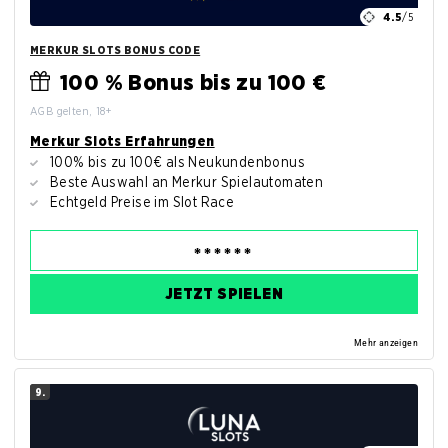
4.5
/5
MERKUR SLOTS BONUS CODE
100 % Bonus bis zu 100 €
AGB gelten, 18+
Merkur Slots Erfahrungen
100% bis zu 100€ als Neukundenbonus
Beste Auswahl an Merkur Spielautomaten
Echtgeld Preise im Slot Race
JETZT SPIELEN
Mehr anzeigen
9.