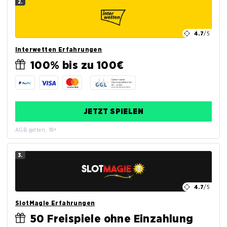
2.
4.7
/5
Interwetten Erfahrungen
100% bis zu 100€
JETZT SPIELEN
AGB gelten, 18+
3.
4.7
/5
SlotMagie Erfahrungen
50 Freispiele ohne Einzahlung