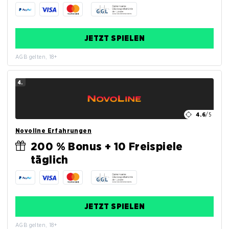
JETZT SPIELEN
AGB gelten, 18+
4.
4.6
/5
Novoline Erfahrungen
200 % Bonus + 10 Freispiele
täglich
JETZT SPIELEN
AGB gelten, 18+