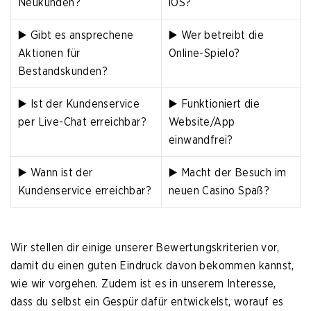
Neukunden?
iOS?
▶️ Gibt es ansprechene
▶️ Wer betreibt die
Aktionen für
Online-Spielo?
Bestandskunden?
▶️ Ist der Kundenservice
▶️ Funktioniert die
per Live-Chat erreichbar?
Website/App
einwandfrei?
▶️ Wann ist der
▶️ Macht der Besuch im
Kundenservice erreichbar?
neuen Casino Spaß?
Wir stellen dir einige unserer Bewertungskriterien vor,
damit du einen guten Eindruck davon bekommen kannst,
wie wir vorgehen. Zudem ist es in unserem Interesse,
dass du selbst ein Gespür dafür entwickelst, worauf es