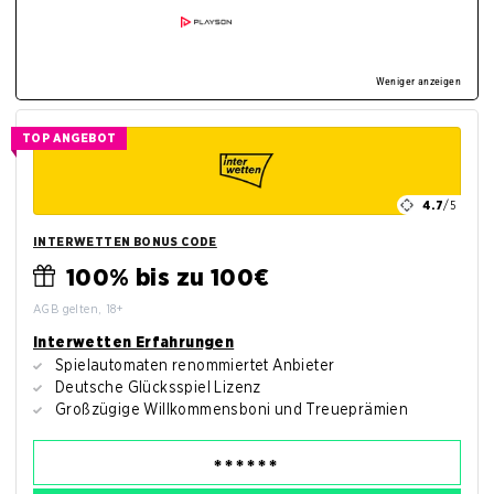
Weniger anzeigen
TOP ANGEBOT
4.7
/5
INTERWETTEN BONUS CODE
100% bis zu 100€
AGB gelten, 18+
Interwetten Erfahrungen
Spielautomaten renommiertet Anbieter
Deutsche Glücksspiel Lizenz
Großzügige Willkommensboni und Treueprämien