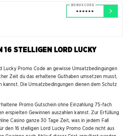
BONUS CODE
16 STELLIGEN LORD LUCKY
Lord Lucky Promo Code an gewisse Umsatzbedingungen
lcher Zeit du das erhaltene Guthaben umsetzen musst,
en kannst. Die Umsatzbedingungen dienen dem Schutz
rhaltene Promo Gutschein ohne Einzahlung 75-fach
 erspielten Gewinnen auszahlen kannst. Zur Erfüllung
line Casino ganze 30 Tage Zeit, was in jedem Fall
 für den 16 stelligen Lord Lucky Promo Code nicht aus