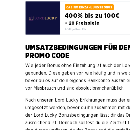
CASINO EINZAHLUNGSBONUS
400% bis zu 100€
+ 20 Freispiele
AGB gelten, 18+
UMSATZBEDINGUNGEN FÜR DEN 
PROMO CODE
Wie jeder Bonus ohne Einzahlung ist auch der 
gebunden. Diese geben vor, wie häufig und in we
bevor du es auf dein eigenes Bankkonto auszahl
vor Missbrauch und sind absolut branchenüblich.
Nach unseren Lord Lucky Erfahrungen muss der e
umgesetzt werden, bevor du ihn zusammen mit den
der Lord Lucky Bonusbedingungen lässt dir das On
ausreichend ist. Dennoch solltest du die Zeitfrist