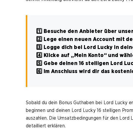
1️⃣ Besuche den Anbieter über unse
2️⃣ Lege einen neuen Account mit de
3️⃣ Logge dich bei Lord Lucky in dei
4️⃣ Klicke auf „Mein Konto“ und wäh
5️⃣ Gebe deinen 16 stelligen Lord L
6️⃣ Im Anschluss wird dir das kost
Sobald du dein Bonus Guthaben bei Lord Lucky erh
beginnen und deinen Lord Lucky 16 stelligen Pro
auszahlen. Die Umsatzbedingungen für den Lord 
detailliert erklären.