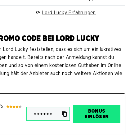
💸
Lord Lucky Erfahrungen
PROMO CODE BEI LORD LUCKY
rd Lucky feststellen, dass es sich um ein lukratives
n handelt. Bereits nach der Anmeldung kannst du
ben und so von einem kostenlosen Guthaben im Online
lung hält der Anbieter auch noch weitere Aktionen wie
/5
BONUS
EINLÖSEN
+