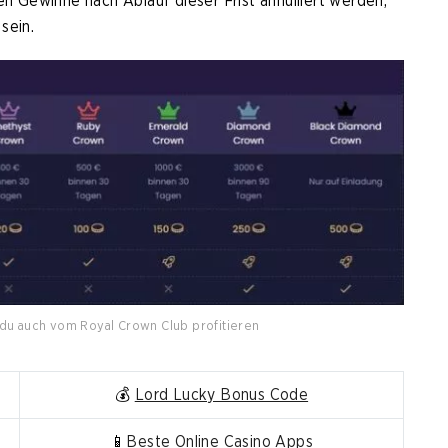
en Gewinne nach Ablauf dieser Frist annulliert werden,
sein.
du auch vom Royal Crown Club profitieren
💰
Lord Lucky Bonus Code
📱
Beste Online Casino Apps