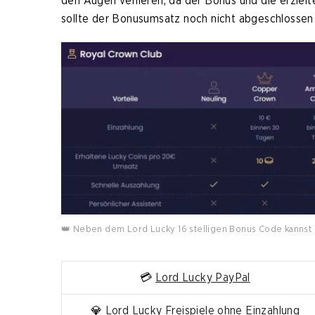
den Augen verlieren, da der Bonus und die erzielt
sollte der Bonusumsatz noch nicht abgeschlossen 
👑 Neben dem Lord Lucky 16 stelligen Bonus Code kannst 
💳
Lord Lucky PayPal
💎
Lord Lucky Freispiele ohne Einzahlung