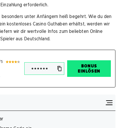
Einzahlung erforderlich.
 besonders unter Anfängern heiß begehrt. Wie du den
ein kostenloses Casino Guthaben erhältst, werden wir
liefern wir dir wertvolle Infos zum beliebten Online
Spieler aus Deutschland.
/5
BONUS
EINLÖSEN
+
ar