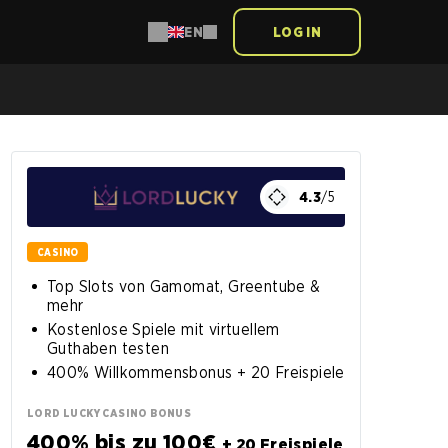
LOG IN
EN
4.3
/5
CASINO
Top Slots von Gamomat, Greentube &
mehr
Kostenlose Spiele mit virtuellem
Guthaben testen
400% Willkommensbonus + 20 Freispiele
LORD LUCKY CASINO BONUS
400% bis zu 100€
+ 20 Freispiele