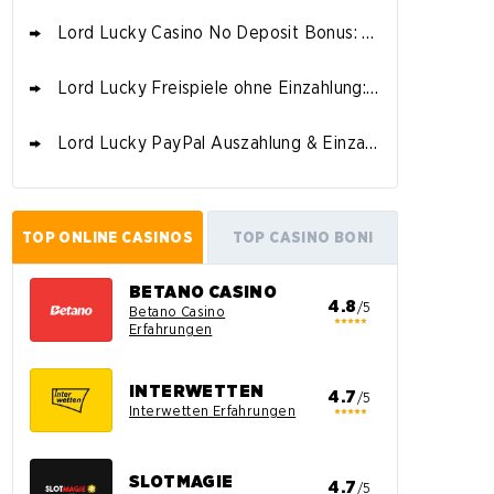
Lord Lucky Casino No Deposit Bonus: Darauf solltest du achten
Lord Lucky Freispiele ohne Einzahlung: Gratis Freespins einsetzen
Lord Lucky PayPal Auszahlung & Einzahlung: Ist beides möglich?
TOP ONLINE CASINOS
TOP CASINO BONI
BETANO CASINO
4.8
/5
Betano Casino
Erfahrungen
INTERWETTEN
4.7
/5
Interwetten Erfahrungen
SLOTMAGIE
4.7
/5