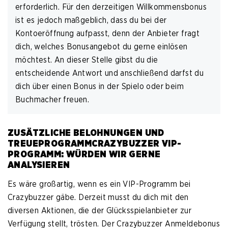
erforderlich. Für den derzeitigen Willkommensbonus
ist es jedoch maßgeblich, dass du bei der
Kontoeröffnung aufpasst, denn der Anbieter fragt
dich, welches Bonusangebot du gerne einlösen
möchtest. An dieser Stelle gibst du die
entscheidende Antwort und anschließend darfst du
dich über einen Bonus in der Spielo oder beim
Buchmacher freuen.
ZUSÄTZLICHE BELOHNUNGEN UND
TREUEPROGRAMMCRAZYBUZZER VIP-
PROGRAMM: WÜRDEN WIR GERNE
ANALYSIEREN
Es wäre großartig, wenn es ein VIP-Programm bei
Crazybuzzer gäbe. Derzeit musst du dich mit den
diversen Aktionen, die der Glücksspielanbieter zur
Verfügung stellt, trösten. Der Crazybuzzer Anmeldebonus