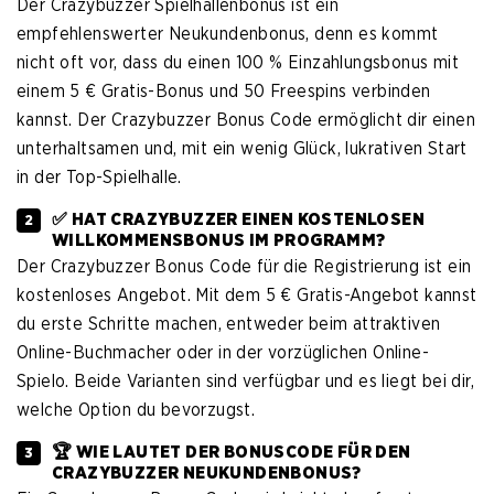
Der Crazybuzzer Spielhallenbonus ist ein
empfehlenswerter Neukundenbonus, denn es kommt
nicht oft vor, dass du einen 100 % Einzahlungsbonus mit
einem 5 € Gratis-Bonus und 50 Freespins verbinden
kannst. Der Crazybuzzer Bonus Code ermöglicht dir einen
unterhaltsamen und, mit ein wenig Glück, lukrativen Start
in der Top-Spielhalle.
✅ HAT CRAZYBUZZER EINEN KOSTENLOSEN
WILLKOMMENSBONUS IM PROGRAMM?
Der Crazybuzzer Bonus Code für die Registrierung ist ein
kostenloses Angebot. Mit dem 5 € Gratis-Angebot kannst
du erste Schritte machen, entweder beim attraktiven
Online-Buchmacher oder in der vorzüglichen Online-
Spielo. Beide Varianten sind verfügbar und es liegt bei dir,
welche Option du bevorzugst.
🏆 WIE LAUTET DER BONUSCODE FÜR DEN
CRAZYBUZZER NEUKUNDENBONUS?