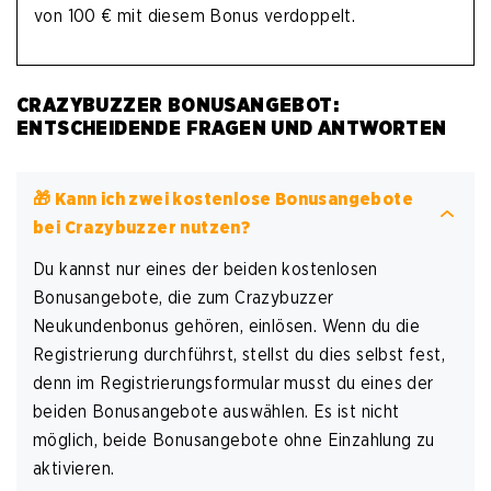
von 100 € mit diesem Bonus verdoppelt.
CRAZYBUZZER BONUSANGEBOT:
ENTSCHEIDENDE FRAGEN UND ANTWORTEN
🎁 Kann ich zwei kostenlose Bonusangebote
bei Crazybuzzer nutzen?
Du kannst nur eines der beiden kostenlosen
Bonusangebote, die zum Crazybuzzer
Neukundenbonus gehören, einlösen. Wenn du die
Registrierung durchführst, stellst du dies selbst fest,
denn im Registrierungsformular musst du eines der
beiden Bonusangebote auswählen. Es ist nicht
möglich, beide Bonusangebote ohne Einzahlung zu
aktivieren.