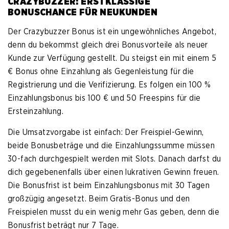
CRAZYBUZZER: ERSTKLASSIGE
BONUSCHANCE FÜR NEUKUNDEN
Der Crazybuzzer Bonus ist ein ungewöhnliches Angebot,
denn du bekommst gleich drei Bonusvorteile als neuer
Kunde zur Verfügung gestellt. Du steigst ein mit einem 5
€ Bonus ohne Einzahlung als Gegenleistung für die
Registrierung und die Verifizierung. Es folgen ein 100 %
Einzahlungsbonus bis 100 € und 50 Freespins für die
Ersteinzahlung.
Die Umsatzvorgabe ist einfach: Der Freispiel-Gewinn,
beide Bonusbeträge und die Einzahlungssumme müssen
30-fach durchgespielt werden mit Slots. Danach darfst du
dich gegebenenfalls über einen lukrativen Gewinn freuen.
Die Bonusfrist ist beim Einzahlungsbonus mit 30 Tagen
großzügig angesetzt. Beim Gratis-Bonus und den
Freispielen musst du ein wenig mehr Gas geben, denn die
Bonusfrist beträgt nur 7 Tage.