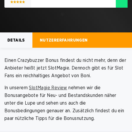
DETAILS
NUTZERERFAHRUNGEN
Einen Crazybuzzer Bonus findest du nicht mehr, denn der
Anbieter heißt jetzt SlotMagie. Dennoch gibt es für Slot
Fans ein reichhaltiges Angebot von Boni.
In unserem
SlotMagie Review
nehmen wir die
Bonusangebote für Neu- und Bestandskunden näher
unter die Lupe und sehen uns auch die
Bonusbedingungen genauer an. Zusätzlich findest du ein
paar nützliche Tipps für die Bonusnutzung.