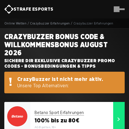
STRAFE
ESPORTS
Online Wetten
/
Crazybuzzer Erfahrungen
/
Crazybuzzer Erfahrungen
CRAZYBUZZER BONUS CODE &
WILLKOMMENSBONUS AUGUST
2026
SICHERE DIR EXKLUSIVE CRAZYBUZZER PROMO
CODES - BONUSBEDINGUNGEN & TIPPS
CrazyBuzzer ist nicht mehr aktiv.
Unsere Top Alternativen:
Betano Sport Erfahrungen
100% bis zu 80€
AGB gelten, 18+