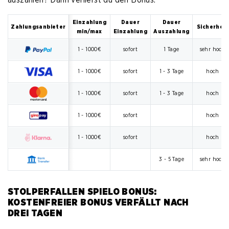
Einzahlung
Dauer
Dauer
Zahlungsanbieter
Sicherheit
min/max
Einzahlung
Auszahlung
1 - 1000€
sofort
1 Tage
sehr hoch
1 - 1000€
sofort
1 - 3 Tage
hoch
1 - 1000€
sofort
1 - 3 Tage
hoch
1 - 1000€
sofort
hoch
1 - 1000€
sofort
hoch
3 - 5 Tage
sehr hoch
STOLPERFALLEN SPIELO BONUS:
KOSTENFREIER BONUS VERFÄLLT NACH
DREI TAGEN