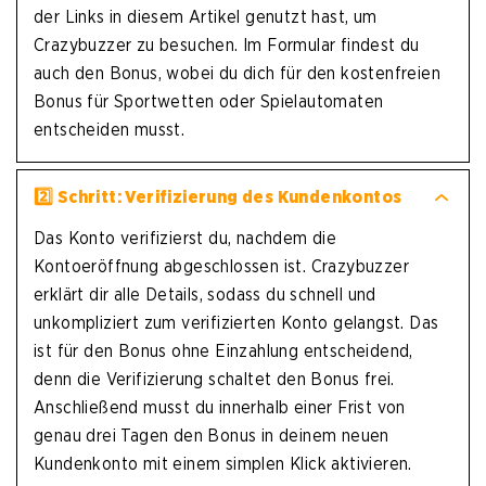
der Links in diesem Artikel genutzt hast, um
Crazybuzzer zu besuchen. Im Formular findest du
auch den Bonus, wobei du dich für den kostenfreien
Bonus für Sportwetten oder Spielautomaten
entscheiden musst.
2️⃣ Schritt: Verifizierung des Kundenkontos
Das Konto verifizierst du, nachdem die
Kontoeröffnung abgeschlossen ist. Crazybuzzer
erklärt dir alle Details, sodass du schnell und
unkompliziert zum verifizierten Konto gelangst. Das
ist für den Bonus ohne Einzahlung entscheidend,
denn die Verifizierung schaltet den Bonus frei.
Anschließend musst du innerhalb einer Frist von
genau drei Tagen den Bonus in deinem neuen
Kundenkonto mit einem simplen Klick aktivieren.