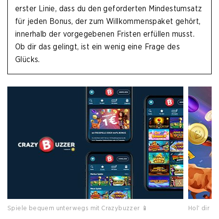
erster Linie, dass du den geforderten Mindestumsatz
für jeden Bonus, der zum Willkommenspaket gehört,
innerhalb der vorgegebenen Fristen erfüllen musst.
Ob dir das gelingt, ist ein wenig eine Frage des
Glücks.
Spiele bequem unterwegs mit Crazybuzzer 📱
Hol' dir 