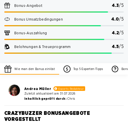
4.3
/5
Bonus-Angebot
4.0
/5
Bonus Umsatzbedingungen
4.2
/5
Bonus-Auszahlung
4.5
/5
Belohnungen & Treueprogramm
Wie man den Bonus einlöst
Top 5 Experten-Tipps
Bon
Eigenen Erfahrungsbericht schreiben
Andrea Müller
Esports-Redakteur
Zuletzt aktualisiert am 31.07.2026
0
Inhaltlich geprüft durch:
Chris
Loading ...
NUTZER BEWERTUNG
/5
CRAZYBUZZER BONUSANGEBOTE
5 Sterne
0%
VORGESTELLT
4 Sterne
0%