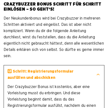
CRAZYBUZZER BONUS SCHRITT FÜR SCHRITT
EINLÖSEN – SO GEHT‘S!
Der Neukundenbonus wird bei Crazybuzzer in mehreren
Schritten aktiviert und eingelöst. Das ist aber nicht
kompliziert. Wenn du dir die folgende Anleitung
durchliest, wirst du feststellen, dass du die Anleitung
eigentlich nicht gebraucht hättest, denn alle wesentlichen
Details erklären sich von selbst. So dürfte es gerne immer
sein.
1️⃣ Schritt: Registrierungsformular
ausfüllen und abschicken
Der Crazybuzzer Bonus ist kostenlos, aber eine
Vorleistung musst du erbringen. Und diese
Vorleistung beginnt damit, dass du das
Registrierungsformular ausfüllst, nachdem du einen