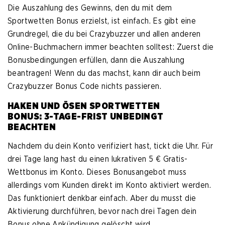
Die Auszahlung des Gewinns, den du mit dem
Sportwetten Bonus erzielst, ist einfach. Es gibt eine
Grundregel, die du bei Crazybuzzer und allen anderen
Online-Buchmachern immer beachten solltest: Zuerst die
Bonusbedingungen erfüllen, dann die Auszahlung
beantragen! Wenn du das machst, kann dir auch beim
Crazybuzzer Bonus Code nichts passieren.
HAKEN UND ÖSEN SPORTWETTEN
BONUS: 3-TAGE-FRIST UNBEDINGT
BEACHTEN
Nachdem du dein Konto verifiziert hast, tickt die Uhr. Für
drei Tage lang hast du einen lukrativen 5 € Gratis-
Wettbonus im Konto. Dieses Bonusangebot muss
allerdings vom Kunden direkt im Konto aktiviert werden.
Das funktioniert denkbar einfach. Aber du musst die
Aktivierung durchführen, bevor nach drei Tagen dein
Bonus ohne Ankündigung gelöscht wird.