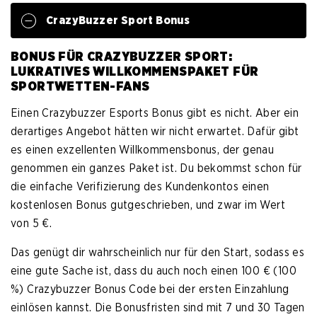
CrazyBuzzer Sport Bonus
BONUS FÜR CRAZYBUZZER SPORT:
LUKRATIVES WILLKOMMENSPAKET FÜR
SPORTWETTEN-FANS
Einen Crazybuzzer Esports Bonus gibt es nicht. Aber ein
derartiges Angebot hätten wir nicht erwartet. Dafür gibt
es einen exzellenten Willkommensbonus, der genau
genommen ein ganzes Paket ist. Du bekommst schon für
die einfache Verifizierung des Kundenkontos einen
kostenlosen Bonus gutgeschrieben, und zwar im Wert
von 5 €.
Das genügt dir wahrscheinlich nur für den Start, sodass es
eine gute Sache ist, dass du auch noch einen 100 € (100
%) Crazybuzzer Bonus Code bei der ersten Einzahlung
einlösen kannst. Die Bonusfristen sind mit 7 und 30 Tagen