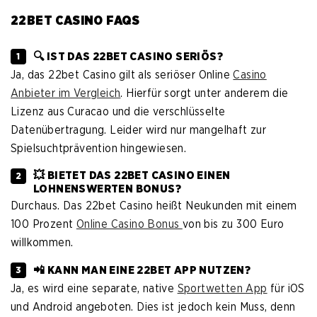
22BET CASINO FAQS
🔍 IST DAS 22BET CASINO SERIÖS?
Ja, das 22bet Casino gilt als seriöser Online
Casino
Anbieter im Vergleich
. Hierfür sorgt unter anderem die
Lizenz aus Curacao und die verschlüsselte
Datenübertragung. Leider wird nur mangelhaft zur
Spielsuchtprävention hingewiesen.
💥 BIETET DAS 22BET CASINO EINEN
LOHNENSWERTEN BONUS?
Durchaus. Das 22bet Casino heißt Neukunden mit einem
100 Prozent
Online Casino Bonus
von bis zu 300 Euro
willkommen.
📲 KANN MAN EINE 22BET APP NUTZEN?
Ja, es wird eine separate, native
Sportwetten App
für iOS
und Android angeboten. Dies ist jedoch kein Muss, denn