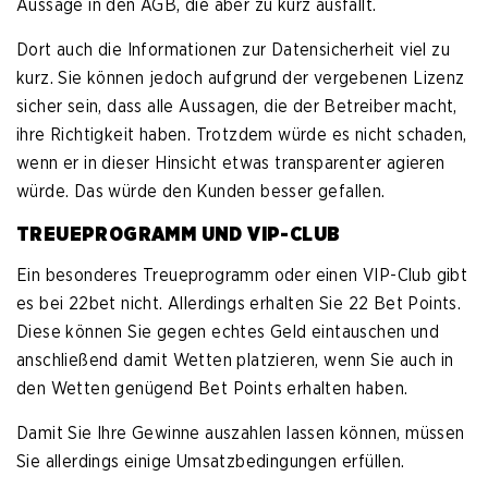
Aussage in den AGB, die aber zu kurz ausfällt.
Dort auch die Informationen zur Datensicherheit viel zu
kurz. Sie können jedoch aufgrund der vergebenen Lizenz
sicher sein, dass alle Aussagen, die der Betreiber macht,
ihre Richtigkeit haben. Trotzdem würde es nicht schaden,
wenn er in dieser Hinsicht etwas transparenter agieren
würde. Das würde den Kunden besser gefallen.
TREUEPROGRAMM UND VIP-CLUB
Ein besonderes Treueprogramm oder einen VIP-Club gibt
es bei 22bet nicht. Allerdings erhalten Sie 22 Bet Points.
Diese können Sie gegen echtes Geld eintauschen und
anschließend damit Wetten platzieren, wenn Sie auch in
den Wetten genügend Bet Points erhalten haben.
Damit Sie Ihre Gewinne auszahlen lassen können, müssen
Sie allerdings einige Umsatzbedingungen erfüllen.