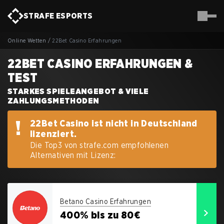
STRAFE
ESPORTS
Online Wetten
/
22Bet Casino Erfahrungen
22BET CASINO ERFAHRUNGEN &
TEST
STARKES SPIELEANGEBOT & VIELE
ZAHLUNGSMETHODEN
22Bet Casino ist nicht in Deutschland
lizenziert.
Die Top3 von strafe.com empfohlenen
Alternativen mit Lizenz:
Betano Casino Erfahrungen
400% bis zu 80€