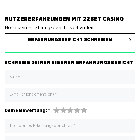
NUTZERERFAHRUNGEN MIT 22BET CASINO
Noch kein Erfahrungsbericht vorhanden.
ERFAHRUNGSBERICHT SCHREIBEN
SCHREIBE DEINEN EIGENEN ERFAHRUNGSBERICHT
Name
*
E-Mail (nicht öffentlich)
*
Deine Bewertung:
*
Titel deines Erfahrungsberichtes
*