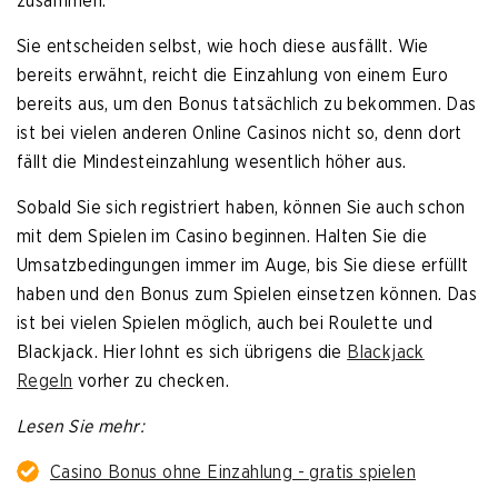
zusammen.
Sie entscheiden selbst, wie hoch diese ausfällt. Wie
bereits erwähnt, reicht die Einzahlung von einem Euro
bereits aus, um den Bonus tatsächlich zu bekommen. Das
ist bei vielen anderen Online Casinos nicht so, denn dort
fällt die Mindesteinzahlung wesentlich höher aus.
Sobald Sie sich registriert haben, können Sie auch schon
mit dem Spielen im Casino beginnen. Halten Sie die
Umsatzbedingungen immer im Auge, bis Sie diese erfüllt
haben und den Bonus zum Spielen einsetzen können. Das
ist bei vielen Spielen möglich, auch bei Roulette und
Blackjack. Hier lohnt es sich übrigens die
Blackjack
Regeln
vorher zu checken.
Lesen Sie mehr:
Casino Bonus ohne Einzahlung - gratis spielen