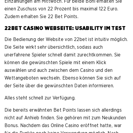
Einzahlungen am Mittwoch. Für beide Boni erhalten Sie
einen Zuschuss von 22 Prozent bis maximal 122 Euro.
Zudem erhalten Sie 22 Bet Points.
22BET CASINO WEBSEITE: USABILITY IM TEST
Die Bedienung der Website von 22bet ist intuitiv möglich.
Die Seite wirkt sehr übersichtlich, sodass auch
unerfahrene Spieler schnell damit zurechtkommen. Sie
können die gewünschten Spiele mit einem Klick
auswählen und auch zwischen dem Casino und den
Wettangeboten wechseln. Ebenso können Sie sich auf
der Seite über die gewünschten Daten informieren.
Alles steht schnell zur Verfügung.
Die bereits erwähnten Bet Points lassen sich allerdings
nicht auf Anhieb finden. Sie gehören mit zum Neukunden
Bonus. Nachdem das Online Casino eröffnet hatte, war