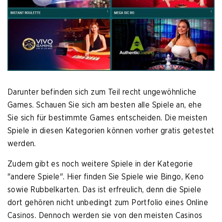
Darunter befinden sich zum Teil recht ungewöhnliche
Games. Schauen Sie sich am besten alle Spiele an, ehe
Sie sich für bestimmte Games entscheiden. Die meisten
Spiele in diesen Kategorien können vorher gratis getestet
werden.
Zudem gibt es noch weitere Spiele in der Kategorie
"andere Spiele". Hier finden Sie Spiele wie Bingo, Keno
sowie Rubbelkarten. Das ist erfreulich, denn die Spiele
dort gehören nicht unbedingt zum Portfolio eines Online
Casinos. Dennoch werden sie von den meisten Casinos