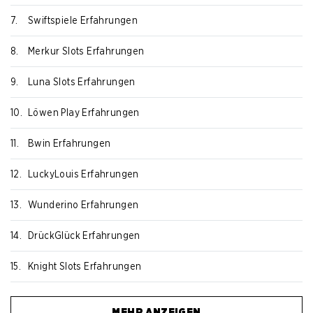
7.
Swiftspiele Erfahrungen
8.
Merkur Slots Erfahrungen
9.
Luna Slots Erfahrungen
10.
Löwen Play Erfahrungen
11.
Bwin Erfahrungen
12.
LuckyLouis Erfahrungen
13.
Wunderino Erfahrungen
14.
DrückGlück Erfahrungen
15.
Knight Slots Erfahrungen
MEHR ANZEIGEN