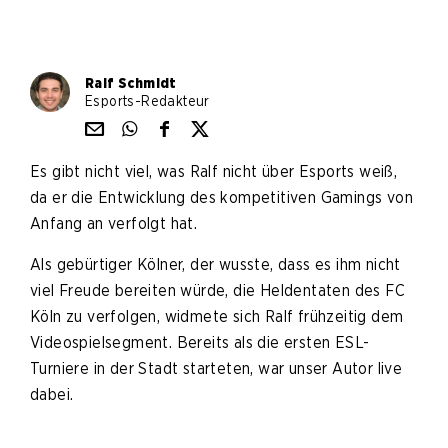
Ralf Schmidt
Esports-Redakteur
Über
Über
Über
Über
Es gibt nicht viel, was Ralf nicht über Esports weiß,
E-
Whatsapp
Facebook
Twitter
Mail
teilen
teilen
teilen
da er die Entwicklung des kompetitiven Gamings von
teilen
Anfang an verfolgt hat.
Als gebürtiger Kölner, der wusste, dass es ihm nicht
viel Freude bereiten würde, die Heldentaten des FC
Köln zu verfolgen, widmete sich Ralf frühzeitig dem
Videospielsegment. Bereits als die ersten ESL-
Turniere in der Stadt starteten, war unser Autor live
dabei.