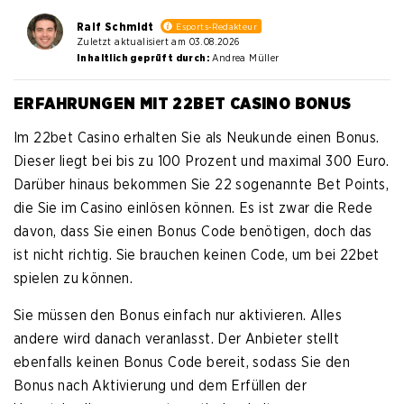
Eigenen Erfahrungsbericht schreiben
Ralf Schmidt
Esports-Redakteur
Zuletzt aktualisiert am 03.08.2026
0
Inhaltlich geprüft durch:
Andrea Müller
Loading ...
NUTZER BEWERTUNG
/5
ERFAHRUNGEN MIT 22BET CASINO BONUS
5 Sterne
0%
4 Sterne
0%
Im 22bet Casino erhalten Sie als Neukunde einen Bonus.
Dieser liegt bei bis zu 100 Prozent und maximal 300 Euro.
3 Sterne
0%
Darüber hinaus bekommen Sie 22 sogenannte Bet Points,
2 Sterne
0%
die Sie im Casino einlösen können. Es ist zwar die Rede
davon, dass Sie einen Bonus Code benötigen, doch das
1 Stern
0%
ist nicht richtig. Sie brauchen keinen Code, um bei 22bet
spielen zu können.
Sie müssen den Bonus einfach nur aktivieren. Alles
andere wird danach veranlasst. Der Anbieter stellt
ebenfalls keinen Bonus Code bereit, sodass Sie den
Bonus nach Aktivierung und dem Erfüllen der