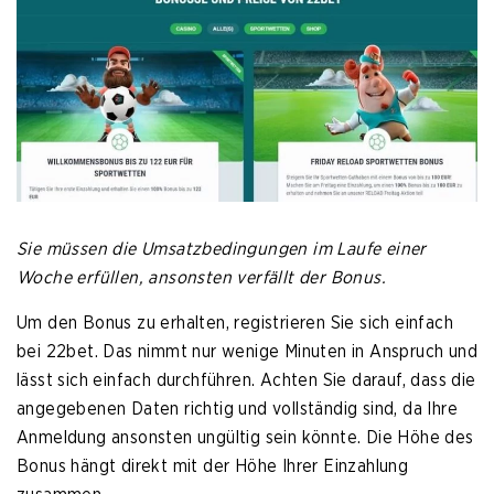
Sie müssen die Umsatzbedingungen im Laufe einer
Woche erfüllen, ansonsten verfällt der Bonus.
Um den Bonus zu erhalten, registrieren Sie sich einfach
bei 22bet. Das nimmt nur wenige Minuten in Anspruch und
lässt sich einfach durchführen. Achten Sie darauf, dass die
angegebenen Daten richtig und vollständig sind, da Ihre
Anmeldung ansonsten ungültig sein könnte. Die Höhe des
Bonus hängt direkt mit der Höhe Ihrer Einzahlung