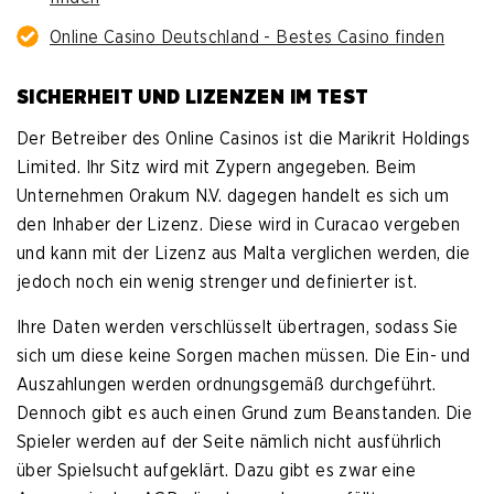
Online Casino Deutschland - Bestes Casino finden
SICHERHEIT UND LIZENZEN IM TEST
Der Betreiber des Online Casinos ist die Marikrit Holdings
Limited. Ihr Sitz wird mit Zypern angegeben. Beim
Unternehmen Orakum N.V. dagegen handelt es sich um
den Inhaber der Lizenz. Diese wird in Curacao vergeben
und kann mit der Lizenz aus Malta verglichen werden, die
jedoch noch ein wenig strenger und definierter ist.
Ihre Daten werden verschlüsselt übertragen, sodass Sie
sich um diese keine Sorgen machen müssen. Die Ein- und
Auszahlungen werden ordnungsgemäß durchgeführt.
Dennoch gibt es auch einen Grund zum Beanstanden. Die
Spieler werden auf der Seite nämlich nicht ausführlich
über Spielsucht aufgeklärt. Dazu gibt es zwar eine