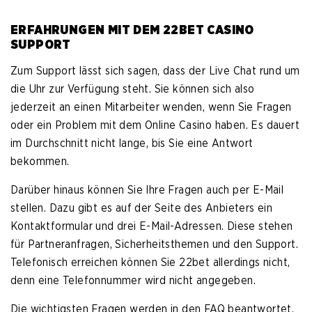
ERFAHRUNGEN MIT DEM 22BET CASINO
SUPPORT
Zum Support lässt sich sagen, dass der Live Chat rund um
die Uhr zur Verfügung steht. Sie können sich also
jederzeit an einen Mitarbeiter wenden, wenn Sie Fragen
oder ein Problem mit dem Online Casino haben. Es dauert
im Durchschnitt nicht lange, bis Sie eine Antwort
bekommen.
Darüber hinaus können Sie Ihre Fragen auch per E-Mail
stellen. Dazu gibt es auf der Seite des Anbieters ein
Kontaktformular und drei E-Mail-Adressen. Diese stehen
für Partneranfragen, Sicherheitsthemen und den Support.
Telefonisch erreichen können Sie 22bet allerdings nicht,
denn eine Telefonnummer wird nicht angegeben.
Die wichtigsten Fragen werden in den FAQ beantwortet,