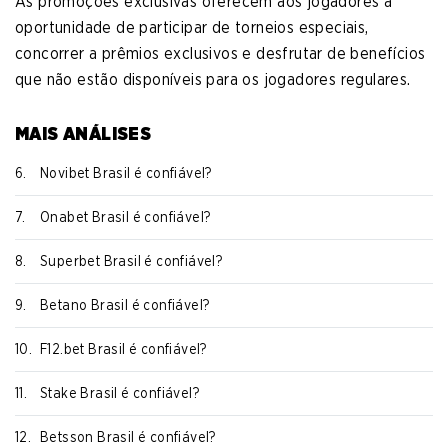
As promoções exclusivas oferecem aos jogadores a
oportunidade de participar de torneios especiais,
concorrer a prêmios exclusivos e desfrutar de benefícios
que não estão disponíveis para os jogadores regulares.
MAIS ANÁLISES
6.
Novibet Brasil é confiável?
7.
Onabet Brasil é confiável?
8.
Superbet Brasil é confiável?
9.
Betano Brasil é confiável?
10.
F12.bet Brasil é confiável?
11.
Stake Brasil é confiável?
12.
Betsson Brasil é confiável?