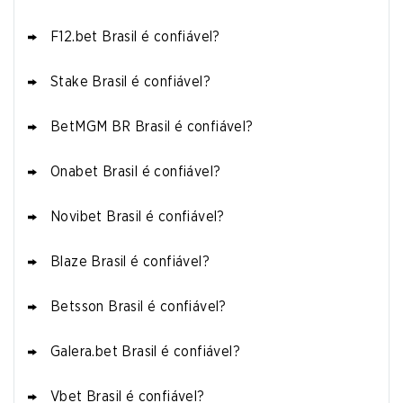
F12.bet Brasil é confiável?
Stake Brasil é confiável?
BetMGM BR Brasil é confiável?
Onabet Brasil é confiável?
Novibet Brasil é confiável?
Blaze Brasil é confiável?
Betsson Brasil é confiável?
Galera.bet Brasil é confiável?
Vbet Brasil é confiável?