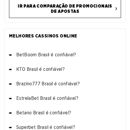
IR PARA COMPARAÇÃO DE PROMOCIONAIS
DE APOSTAS
MELHORES CASSINOS ONLINE
BetBoom Brasil é confiável?
KTO Brasil é confiável?
Brazino777 Brasil é confiável?
EstrelaBet Brasil é confiável?
Betano Brasil é confiável?
Superbet Brasil é confiável?