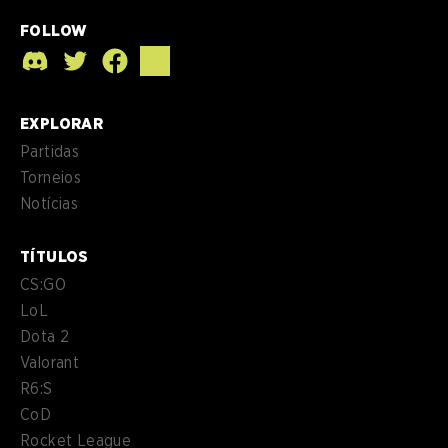
FOLLOW
EXPLORAR
Partidas
Torneios
Notícias
TÍTULOS
CS:GO
LoL
Dota 2
Valorant
R6:S
CoD
Rocket League