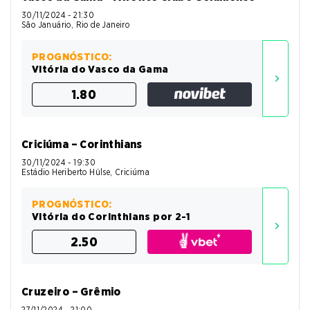
30/11/2024 - 21:30
São Januário, Rio de Janeiro
PROGNÓSTICO:
Vitória do Vasco da Gama
1.80
Criciúma – Corinthians
30/11/2024 - 19:30
Estádio Heriberto Hülse, Criciúma
PROGNÓSTICO:
Vitória do Corinthians por 2-1
2.50
Cruzeiro – Grêmio
27/11/2024 - 21:00