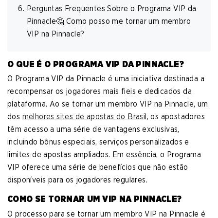
Perguntas Frequentes Sobre o Programa VIP da
Pinnacle🤔 Como posso me tornar um membro
VIP na Pinnacle?
O QUE É O PROGRAMA VIP DA PINNACLE?
O Programa VIP da Pinnacle é uma iniciativa destinada a
recompensar os jogadores mais fieis e dedicados da
plataforma. Ao se tornar um membro VIP na Pinnacle, um
dos
melhores sites de apostas do Brasil
, os apostadores
têm acesso a uma série de vantagens exclusivas,
incluindo bônus especiais, serviços personalizados e
limites de apostas ampliados. Em essência, o Programa
VIP oferece uma série de benefícios que não estão
disponíveis para os jogadores regulares.
COMO SE TORNAR UM VIP NA PINNACLE?
O processo para se tornar um membro VIP na Pinnacle é