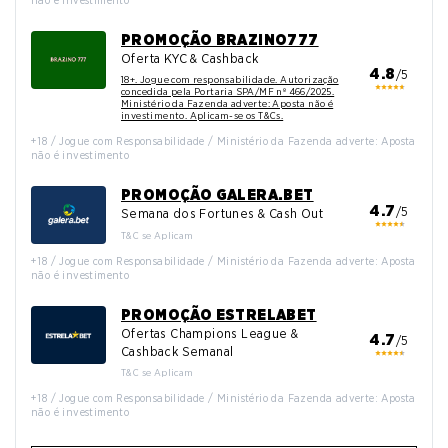
PROMOÇÃO BRAZINO777
Oferta KYC & Cashback
4.8
/5
18+. Jogue com responsabilidade. Autorização
concedida pela Portaria SPA/MF nº 466/2025.
Ministério da Fazenda adverte: Aposta não é
investimento. Aplicam-se os T&Cs.
+18 / Jogue com Responsabilidade / Ministério da Fazenda adverte: Aposta
não é investimento
PROMOÇÃO GALERA.BET
4.7
/5
Semana dos Fortunes & Cash Out
T&C se Aplicam
+18 / Jogue com Responsabilidade / Ministério da Fazenda adverte: Aposta
não é investimento
PROMOÇÃO ESTRELABET
Ofertas Champions League &
4.7
/5
Cashback Semanal
T&C se Aplicam
+18 / Jogue com Responsabilidade / Ministério da Fazenda adverte: Aposta
não é investimento