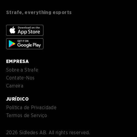
en-
English (CA)
CA
Strafe, everything esports
nl-
Nederlands (NL)
NL
es-
Español (MX)
MX
EMPRESA
Sobre a Strafe
Contate-Nos
Carreira
JURÍDICO
Política de Privacidade
Termos de Serviço
2026
Sidledes AB. All rights reserved.