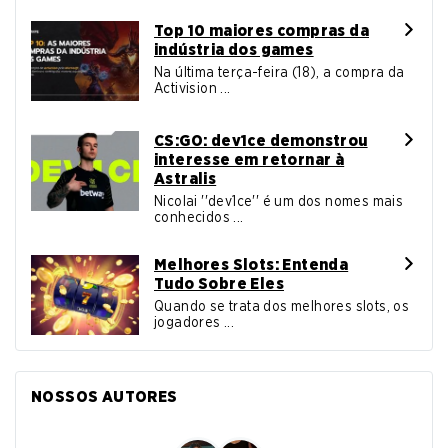
Top 10 maiores compras da
indústria dos games
Na última terça-feira (18), a compra da
Activision ...
CS:GO: dev1ce demonstrou
interesse em retornar à
Astralis
Nicolai ''dev1ce'' é um dos nomes mais
conhecidos ...
Melhores Slots: Entenda
Tudo Sobre Eles
Quando se trata dos melhores slots, os
jogadores ...
NOSSOS AUTORES