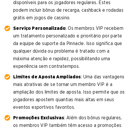
disponíveis para os jogadores regulares. Estes
podem incluir bônus de recarga, cashback e rodadas
grátis em jogos de cassino.
Serviço Personalizado
: Os membros VIP recebem
um tratamento personalizado e prioritário por parte
da equipe de suporte da Pinnacle. Isso significa que
qualquer dúvida ou problema é tratado com a
máxima atenção e rapidez, possibilitando uma
experiência sem contratempos.
Limites de Aposta Ampliados
: Uma das vantagens
mais atrativas de se tornar um membro VIP é a
ampliação dos limites de aposta. Isso permite que os
jogadores apostem quantias mais altas em seus
eventos esportivos favoritos.
Promoções Exclusivas
: Além dos bônus regulares,
os membros VIP também têm acesso a promoções