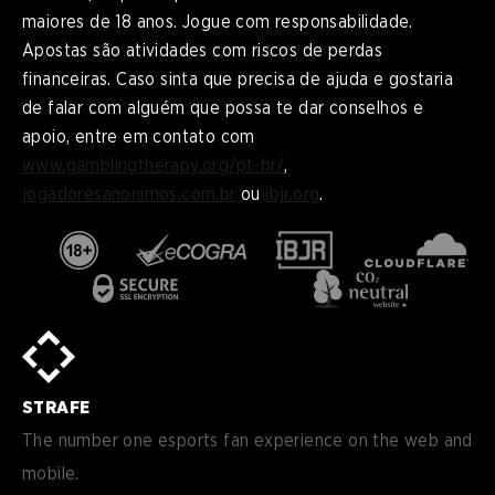
maiores de 18 anos. Jogue com responsabilidade.
Apostas são atividades com riscos de perdas
financeiras. Caso sinta que precisa de ajuda e gostaria
de falar com alguém que possa te dar conselhos e
apoio, entre em contato com
www.gamblingtherapy.org/pt-br/
,
jogadoresanonimos.com.br
ou
ibjr.org
.
en
English
pt-
Português (BR)
BR
sv-
Sverige
SE
STRAFE
de-
Deutsch
DE
The number one esports fan experience on the web and
mobile.
es
Español (ES)