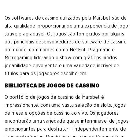
Os softwares de cassino utilizados pela Marsbet são de
alta qualidade, proporcionando uma experiência de jogo
suave e agradável. Os jogos são fornecidos por alguns
dos principais desenvolvedores de software de cassino
do mundo, com nomes como NetEnt, Pragmatic e
Microgaming liderando o show com gráficos nítidos,
jogabilidade envolvente e uma variedade incrível de
títulos para os jogadores escolherem.
BIBLIOTECA DE JOGOS DE CASSINO
O portfólio de jogos de cassino da Marsbet é
impressionante, com uma vasta seleção de slots, jogos
de mesa e opções de cassino ao vivo. Os jogadores
encontrarão uma variedade quase interminável de jogos
emocionantes para desfrutar – independentemente de
suas preferências. Desde os clássicos de Vegas até as