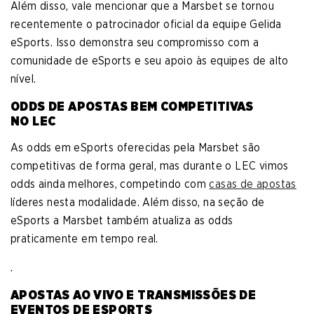
Além disso, vale mencionar que a Marsbet se tornou
recentemente o patrocinador oficial da equipe Gelida
eSports. Isso demonstra seu compromisso com a
comunidade de eSports e seu apoio às equipes de alto
nível.
ODDS DE APOSTAS BEM COMPETITIVAS
NO LEC
As odds em eSports oferecidas pela Marsbet são
competitivas de forma geral, mas durante o LEC vimos
odds ainda melhores, competindo com
casas de apostas
líderes nesta modalidade. Além disso, na seção de
eSports a Marsbet também atualiza as odds
praticamente em tempo real.
.
APOSTAS AO VIVO E TRANSMISSÕES DE
EVENTOS DE ESPORTS