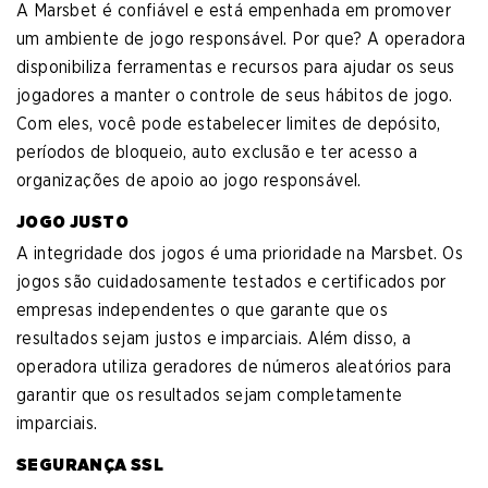
A Marsbet é confiável e está empenhada em promover
um ambiente de jogo responsável. Por que? A operadora
disponibiliza ferramentas e recursos para ajudar os seus
jogadores a manter o controle de seus hábitos de jogo.
Com eles, você pode estabelecer limites de depósito,
períodos de bloqueio, auto exclusão e ter acesso a
organizações de apoio ao jogo responsável.
JOGO JUSTO
A integridade dos jogos é uma prioridade na Marsbet. Os
jogos são cuidadosamente testados e certificados por
empresas independentes o que garante que os
resultados sejam justos e imparciais. Além disso, a
operadora utiliza geradores de números aleatórios para
garantir que os resultados sejam completamente
imparciais.
SEGURANÇA SSL