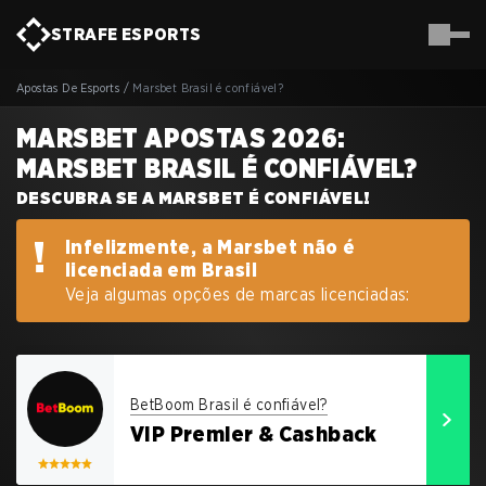
STRAFE
ESPORTS
Apostas De Esports
/
Marsbet Brasil é confiável?
MARSBET APOSTAS 2026:
MARSBET BRASIL É CONFIÁVEL?
DESCUBRA SE A MARSBET É CONFIÁVEL!
Infelizmente, a Marsbet não é
licenciada em Brasil
Veja algumas opções de marcas licenciadas:
BetBoom Brasil é confiável?
VIP Premier & Cashback