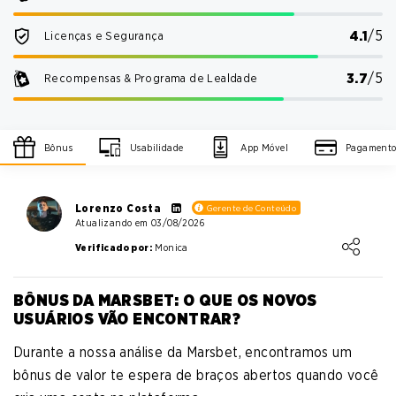
4.1
/5
Licenças e Segurança
3.7
/5
Recompensas & Programa de Lealdade
Bônus
Usabilidade
App Móvel
Pagamento
Escreva a sua própria avaliação
Lorenzo Costa
Gerente de Conteúdo
Atualizando em 03/08/2026
0
Loading ...
CLASSIFICAÇÃO DO USUÁRIO
/5
Verificado por:
Monica
5 Estrelas
0%
BÔNUS DA MARSBET: O QUE OS NOVOS
4 Estrelas
0%
USUÁRIOS VÃO ENCONTRAR?
3 Estrelas
0%
Durante a nossa análise da Marsbet, encontramos um
bônus de valor te espera de braços abertos quando você
2 Estrelas
0%