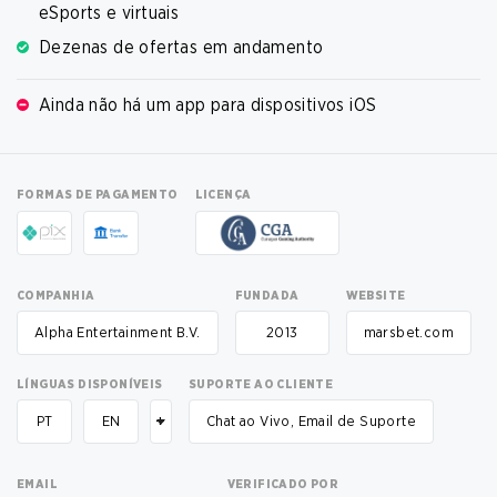
eSports e virtuais
Dezenas de ofertas em andamento
Ainda não há um app para dispositivos iOS
FORMAS DE PAGAMENTO
LICENÇA
COMPANHIA
FUNDADA
WEBSITE
Alpha Entertainment B.V.
2013
marsbet.com
LÍNGUAS DISPONÍVEIS
SUPORTE AO CLIENTE
+
PT
EN
Chat ao Vivo, Email de Suporte
EMAIL
VERIFICADO POR