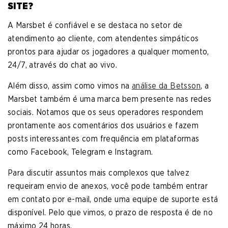
SITE?
A Marsbet é confiável e se destaca no setor de
atendimento ao cliente, com atendentes simpáticos
prontos para ajudar os jogadores a qualquer momento,
24/7, através do chat ao vivo.
Além disso, assim como vimos na
análise da Betsson
, a
Marsbet também é uma marca bem presente nas redes
sociais. Notamos que os seus operadores respondem
prontamente aos comentários dos usuários e fazem
posts interessantes com frequência em plataformas
como Facebook, Telegram e Instagram.
Para discutir assuntos mais complexos que talvez
requeiram envio de anexos, você pode também entrar
em contato por e-mail, onde uma equipe de suporte está
disponível. Pelo que vimos, o prazo de resposta é de no
máximo 24 horas.