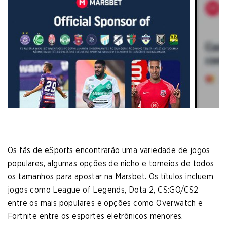
Os fãs de eSports encontrarão uma variedade de jogos
populares, algumas opções de nicho e torneios de todos
os tamanhos para apostar na Marsbet. Os títulos incluem
jogos como League of Legends, Dota 2, CS:GO/CS2
entre os mais populares e opções como Overwatch e
Fortnite entre os esportes eletrônicos menores.