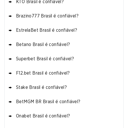
KTO Brasil é confiável?
Brazino777 Brasil é confiável?
EstrelaBet Brasil é confiável?
Betano Brasil é confiável?
Superbet Brasil é confiável?
F12.bet Brasil é confiável?
Stake Brasil é confiável?
BetMGM BR Brasil é confiável?
Onabet Brasil é confiável?