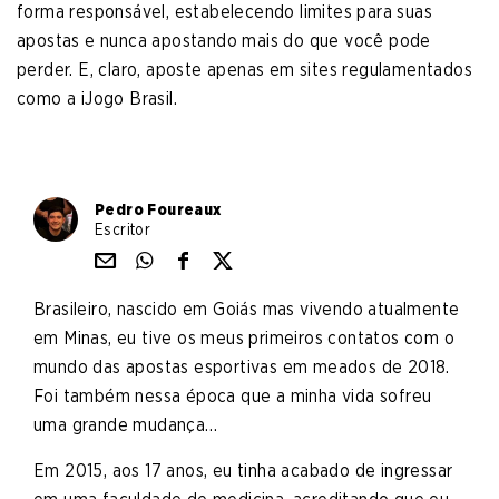
forma responsável, estabelecendo limites para suas
apostas e nunca apostando mais do que você pode
perder. E, claro, aposte apenas em sites regulamentados
como a iJogo Brasil.
Pedro Foureaux
Escritor
Share
Share
Share
Share
Brasileiro, nascido em Goiás mas vivendo atualmente
via
via
via
via
e-
Whatsapp
Facebook
Twitter
em Minas, eu tive os meus primeiros contatos com o
Mail
mundo das apostas esportivas em meados de 2018.
Foi também nessa época que a minha vida sofreu
uma grande mudança…
Em 2015, aos 17 anos, eu tinha acabado de ingressar