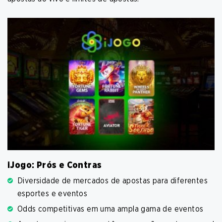
iJogo: Prós e Contras
Diversidade de mercados de apostas para diferentes
esportes e eventos
Odds competitivas em uma ampla gama de eventos