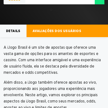
DETAILS
AVALIAÇÕES DOS USUÁRIOS
A iJogo Brasil é um site de apostas que oferece uma
vasta gama de opções para os amantes de esportes e
cassino. Com uma interface amigável e uma experiência
de usuário fluida, ela se destaca pela diversidade de
mercados e odds competitivas.
Além disso, a iJogo também oferece apostas ao vivo,
proporcionando aos jogadores uma experiência mais
envolvente. Neste artigo, vamos explorar os principais
aspectos da iJogo Brasil, como seus mercados, odds,
apostas ao vivo e limites de apostas.