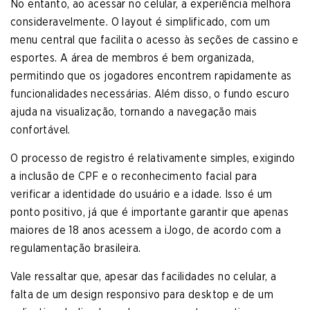
No entanto, ao acessar no celular, a experiência melhora
consideravelmente. O layout é simplificado, com um
menu central que facilita o acesso às seções de cassino e
esportes. A área de membros é bem organizada,
permitindo que os jogadores encontrem rapidamente as
funcionalidades necessárias. Além disso, o fundo escuro
ajuda na visualização, tornando a navegação mais
confortável.
O processo de registro é relativamente simples, exigindo
a inclusão de CPF e o reconhecimento facial para
verificar a identidade do usuário e a idade. Isso é um
ponto positivo, já que é importante garantir que apenas
maiores de 18 anos acessem a iJogo, de acordo com a
regulamentação brasileira.
Vale ressaltar que, apesar das facilidades no celular, a
falta de um design responsivo para desktop e de um