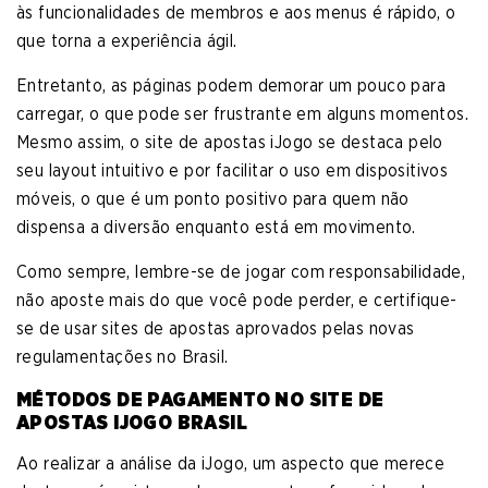
às funcionalidades de membros e aos menus é rápido, o
que torna a experiência ágil.
Entretanto, as páginas podem demorar um pouco para
carregar, o que pode ser frustrante em alguns momentos.
Mesmo assim, o site de apostas iJogo se destaca pelo
seu layout intuitivo e por facilitar o uso em dispositivos
móveis, o que é um ponto positivo para quem não
dispensa a diversão enquanto está em movimento.
Como sempre, lembre-se de jogar com responsabilidade,
não aposte mais do que você pode perder, e certifique-
se de usar sites de apostas aprovados pelas novas
regulamentações no Brasil.
MÉTODOS DE PAGAMENTO NO SITE DE
APOSTAS IJOGO BRASIL
Ao realizar a análise da iJogo, um aspecto que merece