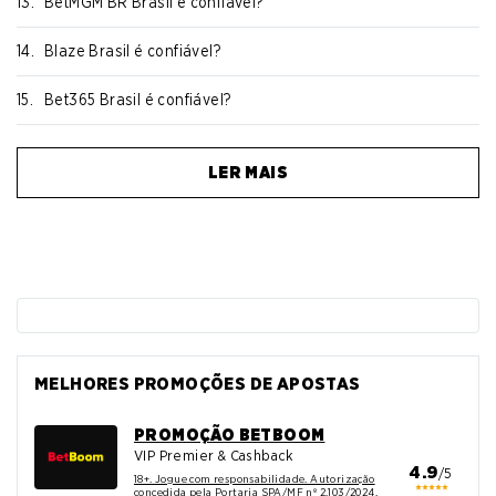
13.
BetMGM BR Brasil é confiável?
14.
Blaze Brasil é confiável?
15.
Bet365 Brasil é confiável?
LER MAIS
MELHORES PROMOÇÕES DE APOSTAS
PROMOÇÃO BETBOOM
VIP Premier & Cashback
4.9
/5
18+. Jogue com responsabilidade. Autorização
concedida pela Portaria SPA/MF nº 2.103/2024.