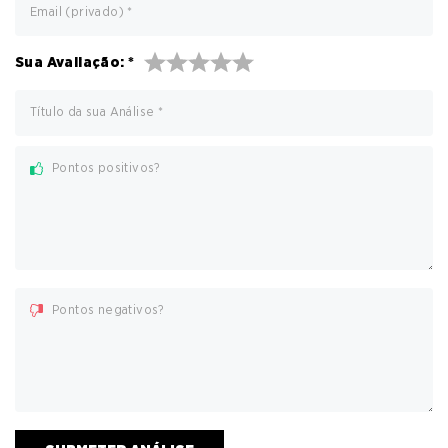
Email (privado)
*
Sua Avaliação:
*
Título da sua Análise
*
Pontos positivos?
Pontos negativos?