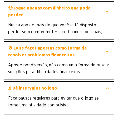
🤑 Jogue apenas com dinheiro que pode
perder
Nunca aposte mais do que você está disposto a
perder sem comprometer suas finanças pessoais;
🚫 Evite fazer apostas como forma de
resolver problemas financeiros
Aposte por diversão, não como uma forma de buscar
soluções para dificuldades financeiras;
⏳ Dê intervalos no jogo
Faça pausas regulares para evitar que o jogo se
torne uma atividade compulsiva;