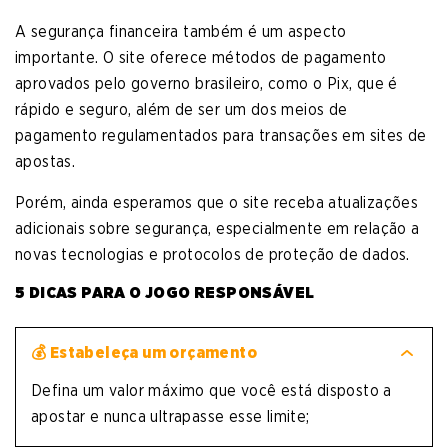
A segurança financeira também é um aspecto
importante. O site oferece métodos de pagamento
aprovados pelo governo brasileiro, como o Pix, que é
rápido e seguro, além de ser um dos meios de
pagamento regulamentados para transações em sites de
apostas.
Porém, ainda esperamos que o site receba atualizações
adicionais sobre segurança, especialmente em relação a
novas tecnologias e protocolos de proteção de dados.
5 DICAS PARA O JOGO RESPONSÁVEL
💰 Estabeleça um orçamento
Defina um valor máximo que você está disposto a
apostar e nunca ultrapasse esse limite;