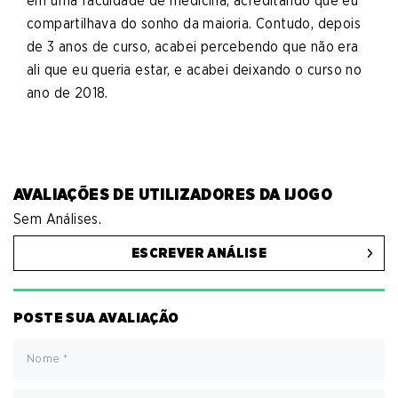
em uma faculdade de medicina, acreditando que eu
compartilhava do sonho da maioria. Contudo, depois
de 3 anos de curso, acabei percebendo que não era
ali que eu queria estar, e acabei deixando o curso no
ano de 2018.
AVALIAÇÕES DE UTILIZADORES DA IJOGO
Sem Análises.
ESCREVER ANÁLISE
POSTE SUA AVALIAÇÃO
Nome
*