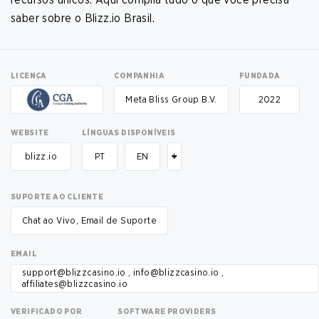
saber sobre o Blizz.io Brasil.
LICENÇA
COMPANHIA
FUNDADA
Meta Bliss Group B.V.
2022
WEBSITE
LÍNGUAS DISPONÍVEIS
+
blizz.io
PT
EN
SUPORTE AO CLIENTE
Chat ao Vivo, Email de Suporte
EMAIL
support@blizzcasino.io , info@blizzcasino.io ,
affiliates@blizzcasino.io
VERIFICADO POR
SOFTWARE PROVIDERS