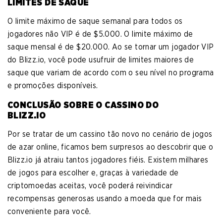
LIMITES DE SAQUE
O limite máximo de saque semanal para todos os
jogadores não VIP é de $5.000. O limite máximo de
saque mensal é de $20.000. Ao se tornar um jogador VIP
do Blizz.io, você pode usufruir de limites maiores de
saque que variam de acordo com o seu nível no programa
e promoções disponíveis.
CONCLUSÃO SOBRE O CASSINO DO
BLIZZ.IO
Por se tratar de um cassino tão novo no cenário de jogos
de azar online, ficamos bem surpresos ao descobrir que o
Blizz.io já atraiu tantos jogadores fiéis. Existem milhares
de jogos para escolher e, graças à variedade de
criptomoedas aceitas, você poderá reivindicar
recompensas generosas usando a moeda que for mais
conveniente para você.