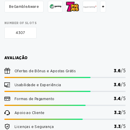
+
BeGambleAware
NUMBER OF SLOTS
4307
AVALIAÇÃO
3.6
/5
Ofertas de Bônus e Apostas Grátis
3.6
/5
Usabilidade e Experiência
3.4
/5
Formas de Pagamento
3.2
/5
Apoio ao Cliente
3.3
/5
Licenças e Segurança