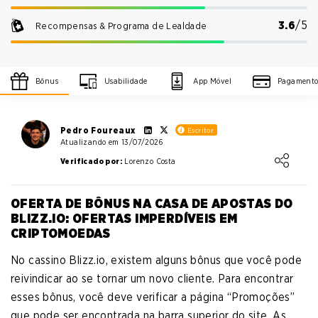
3.6
/5
Recompensas & Programa de Lealdade
06/11/2022
TADEU
Bônus
Usabilidade
App Móvel
Pagamento
ESTOURO
"ESSE SITE É UM ESTOURO DE INFORMAÇÕES"
Pedro Foureaux
Escritor
Atualizando em 13/07/2026
13/09/2022
Joana
Loading ...
Verificado por:
Lorenzo Costa
.
"."
OFERTA DE BÔNUS NA CASA DE APOSTAS DO
BLIZZ.IO: OFERTAS IMPERDÍVEIS EM
CRIPTOMOEDAS
Show All User Reviews
No cassino Blizz.io, existem alguns bônus que você pode
reivindicar ao se tornar um novo cliente. Para encontrar
Escreva a sua própria avaliação
esses bônus, você deve verificar a página “Promoções”
que pode ser encontrada na barra superior do site. As