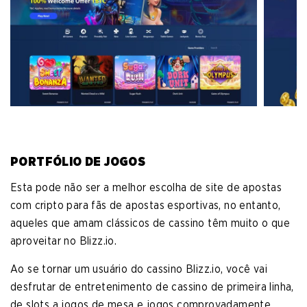
PORTFÓLIO DE JOGOS
Esta pode não ser a melhor escolha de site de apostas
com cripto para fãs de apostas esportivas, no entanto,
aqueles que amam clássicos de cassino têm muito o que
aproveitar no Blizz.io.
Ao se tornar um usuário do cassino Blizz.io, você vai
desfrutar de entretenimento de cassino de primeira linha,
de slots a jogos de mesa e jogos comprovadamente