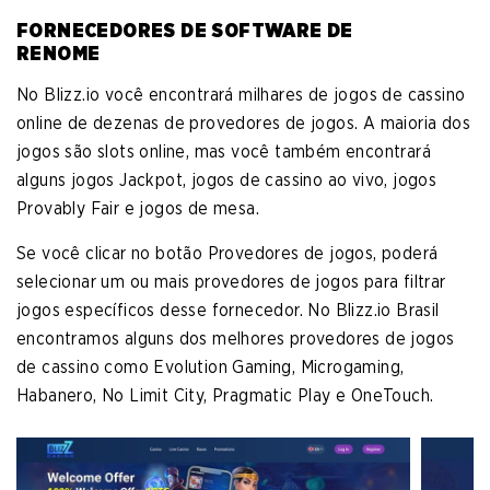
FORNECEDORES DE SOFTWARE DE
RENOME
No Blizz.io você encontrará milhares de jogos de cassino
online de dezenas de provedores de jogos. A maioria dos
jogos são slots online, mas você também encontrará
alguns jogos Jackpot, jogos de cassino ao vivo, jogos
Provably Fair e jogos de mesa.
Se você clicar no botão Provedores de jogos, poderá
selecionar um ou mais provedores de jogos para filtrar
jogos específicos desse fornecedor. No Blizz.io Brasil
encontramos alguns dos melhores provedores de jogos
de cassino como Evolution Gaming, Microgaming,
Habanero, No Limit City, Pragmatic Play e OneTouch.