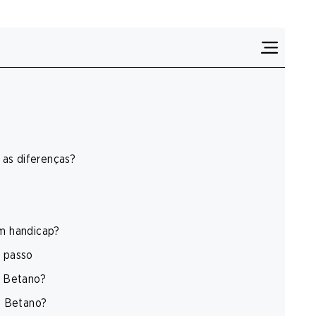
 as diferenças?
m handicap?
 passo
p Betano?
a Betano?