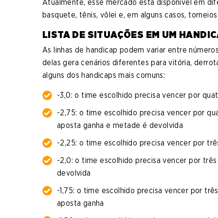
Atualmente, esse mercado está disponível em dife
basquete, tênis, vôlei e, em alguns casos, torneio
LISTA DE SITUAÇÕES EM UM HANDIC
As linhas de handicap podem variar entre números
delas gera cenários diferentes para vitória, derrot
alguns dos handicaps mais comuns:
-3,0: o time escolhido precisa vencer por qua
-2,75: o time escolhido precisa vencer por qu
aposta ganha e metade é devolvida
-2,25: o time escolhido precisa vencer por trê
-2,0: o time escolhido precisa vencer por três
devolvida
-1,75: o time escolhido precisa vencer por trê
aposta ganha