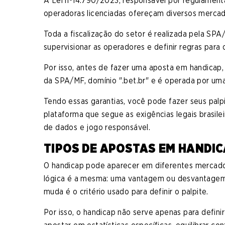
A Lei nº14.790/2023, responsável por regulament
operadoras licenciadas ofereçam diversos mercado
Toda a fiscalização do setor é realizada pela SPA
supervisionar as operadores e definir regras par
Por isso, antes de fazer uma aposta em handicap, v
da SPA/MF, domínio ".bet.br" e é operada por u
Tendo essas garantias, você pode fazer seus pal
plataforma que segue as exigências legais brasile
de dados e jogo responsável.
TIPOS DE APOSTAS EM HANDI
O handicap pode aparecer em diferentes mercado
lógica é a mesma: uma vantagem ou desvantagem é
muda é o critério usado para definir o palpite.
Por isso, o handicap não serve apenas para defin