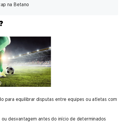
cap na Betano
?
 para equilibrar disputas entre equipes ou atletas com
em ou desvantagem antes do início de determinados