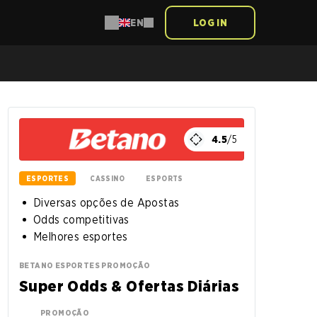
LOG IN
EN
4.5
/5
ESPORTES
CASSINO
ESPORTS
Diversas opções de Apostas
Odds competitivas
Melhores esportes
BETANO ESPORTES PROMOÇÃO
Super Odds & Ofertas Diárias
PROMOÇÃO