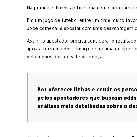
Na prática, o handicap funciona como uma forma d
Em um jogo de futebol entre um time muito favori
pode começar a apostar com uma desvantagem d
Assim, o apostador precisa considerar o resultado
aposta foi vencedora. Imagine que uma equipe ten
pelo menos dois gols de diferença.
Por oferecer linhas e cenários perso
pelos apostadores que buscam odds 
análises mais detalhadas sobre o d