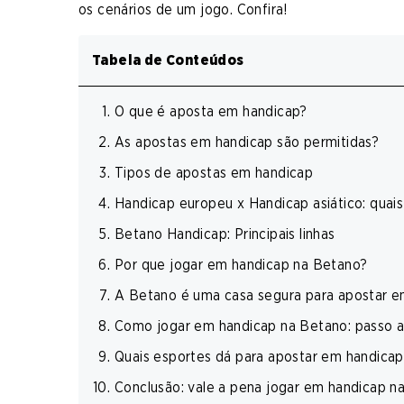
os cenários de um jogo. Confira!
Tabela de Conteúdos
O que é aposta em handicap?
As apostas em handicap são permitidas?
Tipos de apostas em handicap
Handicap europeu x Handicap asiático: quais
Betano Handicap: Principais linhas
Por que jogar em handicap na Betano?
A Betano é uma casa segura para apostar e
Como jogar em handicap na Betano: passo a
Quais esportes dá para apostar em handica
Conclusão: vale a pena jogar em handicap n