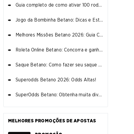
Guia completo de como ativar 100 rodadas grátis Betano: como reivindicar, como usar e passo a passo para sacar
Jogo da Bombinha Betano: Dicas e Estratégias para Dominar
Melhores Missões Betano 2026: Guia Completo!
Roleta Online Betano: Concorra e ganhe grandes prêmio
Saque Betano: Como fazer seu saque de forma fácil e rápida
Superodds Betano 2026: Odds Altas!
SuperOdds Betano: Obtenha muita diversão com essas dicas!
MELHORES PROMOÇÕES DE APOSTAS