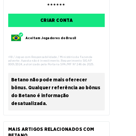
CRIAR CONTA
Aceitam Jogadores do Brasil
+18 / Jogue com Responsabilidade / Ministério da Fazenda
adverte: Aposta não é investimento. Requerimento SIGAP
0001/2024, autorizado pela Portaria SPA/MF Nº 246 de 2025.
Betano não pode mais oferecer
bônus. Qualquer referência ao bônus
do Betano é informação
desatualizada.
4.7
4.6
/5
/5
Aceita
Princip
MAIS ARTIGOS RELACIONADOS COM
BETANO
Atendim
Excele