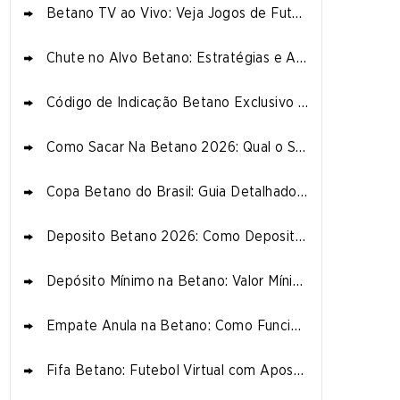
Betano TV ao Vivo: Veja Jogos de Futebol Ao Vivo - Betano.tv
Chute no Alvo Betano: Estratégias e Análise de Especialistas
Código de Indicação Betano Exclusivo 2026
Como Sacar Na Betano 2026: Qual o Saque Mínimo Betano?
Copa Betano do Brasil: Guia Detalhado dos Eventos
Deposito Betano 2026: Como Depositar Dinheiro na Betano?
Depósito Mínimo na Betano: Valor Mínimo e Outras Informações
Empate Anula na Betano: Como Funciona com Dicas 2026
Fifa Betano: Futebol Virtual com Apostas Online de 2026