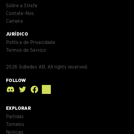
Sobre a Strafe
Contate-Nos
Carreira
JURÍDICO
Política de Privacidade
Termos de Serviço
2026
Sidledes AB. All rights reserved.
FOLLOW
EXPLORAR
Partidas
Torneios
Notícias