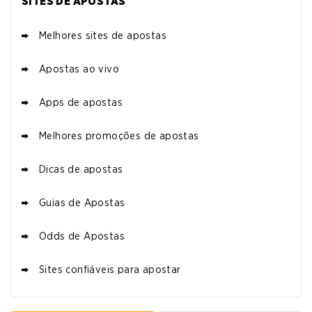
SITES DE APOSTAS
Melhores sites de apostas
Apostas ao vivo
Apps de apostas
Melhores promoções de apostas
Dicas de apostas
Guias de Apostas
Odds de Apostas
Sites confiáveis para apostar