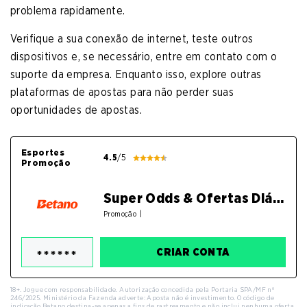
problema rapidamente.
Verifique a sua conexão de internet, teste outros
dispositivos e, se necessário, entre em contato com o
suporte da empresa. Enquanto isso, explore outras
plataformas de apostas para não perder suas
oportunidades de apostas.
Esportes
4.5
/5
Promoção
Super Odds & Ofertas Diárias
Promoção
|
CRIAR CONTA
18+. Jogue com responsabilidade. Autorização concedida pela Portaria SPA/MF nº
246/2025. Ministério da Fazenda adverte: Aposta não é investimento. O código de
indicação Betano destina-se apenas a fins de rastreamento e não inclui nenhuma oferta