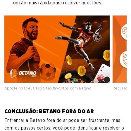
opção mais rápida para resolver questões.
Aposte nos seus esportes favoritos com Betano
Recurso 
CONCLUSÃO: BETANO FORA DO AR
Enfrentar a Betano fora do ar pode ser frustrante, mas
com os passos certos, você pode identificar e resolver o