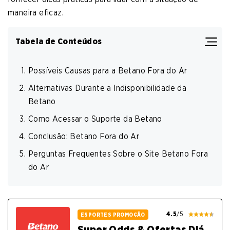
maneira eficaz.
Tabela de Conteúdos
Possíveis Causas para a Betano Fora do Ar
Alternativas Durante a Indisponibilidade da
Betano
Como Acessar o Suporte da Betano
Conclusão: Betano Fora do Ar
Perguntas Frequentes Sobre o Site Betano Fora
do Ar
4.5
/5
ESPORTES PROMOÇÃO
Super Odds & Ofertas Diárias