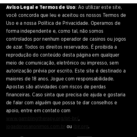
Aviso Legal e Termos de Uso
: Ao utilizar este site,
você concorda que leu e aceitou os nossos Termos de
Uso e a nossa Política de Privacidade. Operamos de
forma independente e, como tal, não somos
controlados por nenhum operador de casinos ou jogos
de azar. Todos os direitos reservados. É proibida a
reprodução do conteúdo desta página em qualquer
meio de comunicação, eletrônico ou impresso, sem
autorização prévia por escrito. Este site é destinado a
maiores de 18 anos. Jogue com responsabilidade.
Apostas são atividades com riscos de perdas
financeiras. Caso sinta que precisa de ajuda e gostaria
de falar com alguém que possa te dar conselhos e
apoio, entre em contato com
www.gamblingtherapy.org/pt-br/
,
jogadoresanonimos.com.br
ou
ibjr.org
.