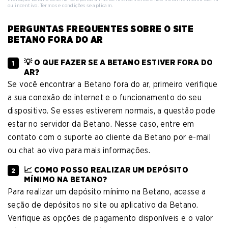
ou incentivo. Termos e condições se aplicam.
PERGUNTAS FREQUENTES SOBRE O SITE
BETANO FORA DO AR
💡 O QUE FAZER SE A BETANO ESTIVER FORA DO
AR?
Se você encontrar a Betano fora do ar, primeiro verifique
a sua conexão de internet e o funcionamento do seu
dispositivo. Se esses estiverem normais, a questão pode
estar no servidor da Betano. Nesse caso, entre em
contato com o suporte ao cliente da Betano por e-mail
ou chat ao vivo para mais informações.
📈 COMO POSSO REALIZAR UM DEPÓSITO
MÍNIMO NA BETANO?
Para realizar um depósito mínimo na Betano, acesse a
seção de depósitos no site ou aplicativo da Betano.
Verifique as opções de pagamento disponíveis e o valor