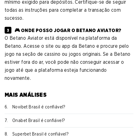
mínimo exigido para depósitos. Certifique-se de seguir
todas as instruções para completar a transação com
sucesso.
🎮 ONDE POSSO JOGAR O BETANO AVIATOR?
O Betano Aviator está disponível na plataforma da
Betano. Acesse o site ou app da Betano e procure pelo
jogo na seção de cassino ou jogos originais. Se a Betano
estiver fora do ar, você pode não conseguir acessar o
jogo até que a plataforma esteja funcionando
novamente.
MAIS ANÁLISES
6.
Novibet Brasil é confiável?
7.
Onabet Brasil é confiável?
8.
Superbet Brasil é confiável?