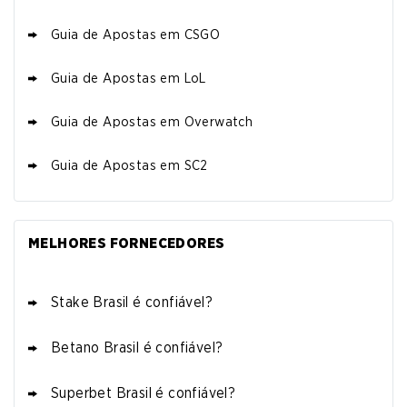
Oferta KYC & Cashback
4.8
/5
18+. Jogue com responsabilidade. Autorização
Guia de Apostas em CSGO
concedida pela Portaria SPA/MF nº 466/2025.
Ministério da Fazenda adverte: Aposta não é
investimento. Aplicam-se os T&Cs.
Guia de Apostas em LoL
Guia de Apostas em Overwatch
PROMOÇÃO GALERA.BET
4.7
/5
Semana dos Fortunes & Cash Out
Guia de Apostas em SC2
T&C se Aplicam
PROMOÇÃO ESTRELABET
MELHORES FORNECEDORES
Ofertas Champions League &
4.7
/5
Cashback Semanal
T&C se Aplicam
Stake Brasil é confiável?
Betano Brasil é confiável?
IR PARA COMPARAÇÃO DE PROMOCIONAIS
Superbet Brasil é confiável?
DE APOSTAS