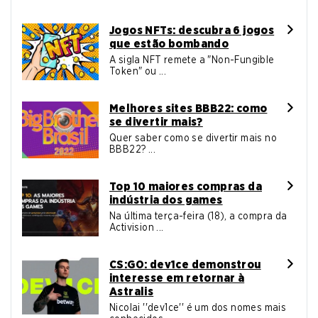
Jogos NFTs: descubra 6 jogos
que estão bombando
A sigla NFT remete a "Non-Fungible
Token" ou ...
Melhores sites BBB22: como
se divertir mais?
Quer saber como se divertir mais no
BBB22? ...
Top 10 maiores compras da
indústria dos games
Na última terça-feira (18), a compra da
Activision ...
CS:GO: dev1ce demonstrou
interesse em retornar à
Astralis
Nicolai ''dev1ce'' é um dos nomes mais