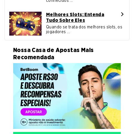
conhecidos ...
Melhores Slots: Entenda
Tudo Sobre Eles
Quando se trata dos melhores slots, os
jogadores ...
Nossa Casa de Apostas Mais
Recomendada