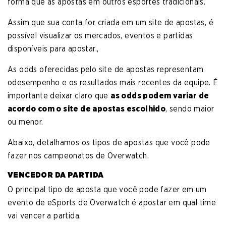
forma que as apostas em outros esportes tradicionais.
Assim que sua conta for criada em um site de apostas, é
possível visualizar os mercados, eventos e partidas
disponíveis para apostar.,
As odds oferecidas pelo site de apostas representam
odesempenho e os resultados mais recentes da equipe. É
importante deixar claro que
as odds podem variar de
acordo com o site de apostas escolhido
, sendo maior
ou menor.
Abaixo, detalhamos os tipos de apostas que você pode
fazer nos campeonatos de Overwatch.
VENCEDOR DA PARTIDA
O principal tipo de aposta que você pode fazer em um
evento de eSports de Overwatch é apostar em qual time
vai vencer a partida.