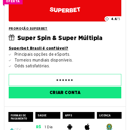
OFERTA
4.6
/5
PROMOÇÃO SUPERBET
Super Spin & Super Múltipla
Superbet Brasil é confiável?
Principais opções de eSports.
Torneios mundiais disponíveis.
Odds satisfatórias.
CRIAR CONTA
FORMAS DE
SAQUE
APPS
LICENÇA
PAGAMENTO
1 Dia