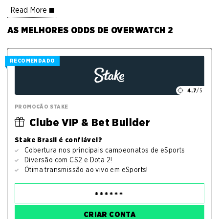
Read More
AS MELHORES ODDS DE OVERWATCH 2
RECOMENDADO
4.7
/5
PROMOÇÃO STAKE
Clube VIP & Bet Builder
Stake Brasil é confiável?
Cobertura nos principais campeonatos de eSports
Diversão com CS2 e Dota 2!
Ótima transmissão ao vivo em eSports!
CRIAR CONTA