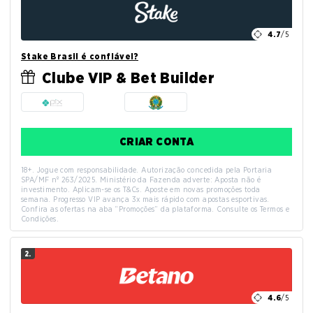
4.7
/5
Stake Brasil é confiável?
Clube VIP & Bet Builder
CRIAR CONTA
18+. Jogue com responsabilidade. Autorização concedida pela Portaria
SPA/MF nº 263/2025. Ministério da Fazenda adverte: Aposta não é
investimento. Aplicam-se os T&Cs. Aposte em novas promoções toda
semana. Progresso VIP avança 3x mais rápido com apostas esportivas.
Confira as ofertas na aba “Promoções” da plataforma. Consulte os Termos e
Condições.
2.
4.6
/5