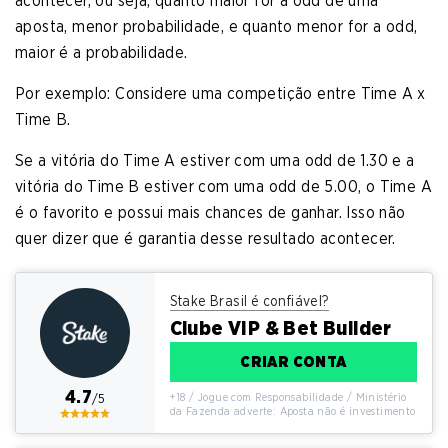
acontecer, ou seja, quanto maior for a odd de uma
aposta, menor probabilidade, e quanto menor for a odd,
maior é a probabilidade.
Por exemplo: Considere uma competição entre Time A x
Time B.
Se a vitória do Time A estiver com uma odd de 1.30 e a
vitória do Time B estiver com uma odd de 5.00, o Time A
é o favorito e possui mais chances de ganhar. Isso não
quer dizer que é garantia desse resultado acontecer.
Stake Brasil é confiável?
Clube VIP & Bet Builder
CRIAR CONTA
4.7
+18 / Jogue com Responsabilidade / Ministério
/5
da Fazenda adverte: Aposta não é investimento