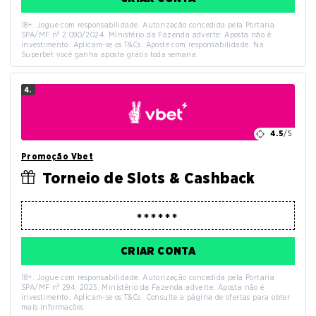
18+. Jogue com responsabilidade. Autorização concedida pela Portaria
SPA/MF nº 2.090/2024. Ministério da Fazenda adverte: Aposta não é
investimento. Aplicam-se os T&Cs. Aposte com responsabilidade. Na
Superbet você ganha aposta grátis toda semana.
4.
4.5
/5
Promoção Vbet
Torneio de Slots & Cashback
CRIAR CONTA
18+. Jogue com responsabilidade. Autorização concedida pela Portaria
SPA/MF nº 294, 2025. Ministério da Fazenda adverte: Aposta não é
investimento. Aplicam-se os T&Cs. Consulte a página de ofertas para obter
mais informações.