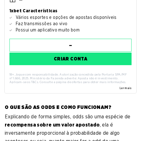
1xbet Características
Vários esportes e opções de apostas disponíveis
Faz transmissões ao vivo
Possui um aplicativo muito bom
CRIAR CONTA
18+. Jogue com responsabilidade. Autorização concedida pela Portaria SPA/MF
nº 1.666, 2025. Ministério da Fazenda adverte: Aposta não é investimento.
Aplicam-se os T&Cs. Consulte a página de ofertas para obter mais informações.
Ler mais
O QUE SÃO AS ODDS E COMO FUNCIONAM?
Explicando de forma simples, odds são uma espécie de
r
ecompensa sobre um valor apostado
, ela é
inversamente proporcional à probabilidade de algo