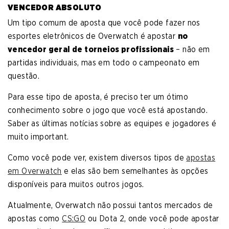
VENCEDOR ABSOLUTO
Um tipo comum de aposta que você pode fazer nos
esportes eletrônicos de Overwatch é apostar
no
vencedor geral de torneios profissionais
– não em
partidas individuais, mas em todo o campeonato em
questão.
Para esse tipo de aposta, é preciso ter um ótimo
conhecimento sobre o jogo que você está apostando.
Saber as últimas notícias sobre as equipes e jogadores é
muito important.
Como você pode ver, existem diversos tipos de
apostas
em Overwatch
e elas são bem semelhantes às opções
disponíveis para muitos outros jogos.
Atualmente, Overwatch não possui tantos mercados de
apostas como
CS:GO
ou Dota 2, onde você pode apostar