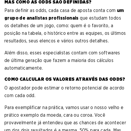
MAS COMO AS ODDS SÃO DEFINIDAS?
Para definir as odds, cada casa de aposta conta com
um
grupo de analistas profissionais
que estudam todos
os detalhes de um jogo, como: quem é o favorito, a
posição na tabela, o histórico entre as equipes, os últimos
resultados, seus elencos e vários outros detalhes.
Além disso, esses especialistas contam com softwares
de última geração que fazem a maioria dos cálculos
automaticamente.
COMO CALCULAR OS VALORES ATRAVÉS DAS ODDS?
O apostador pode estimar o retorno potencial de acordo
com cada odd.
Para exemplificar na prática, vamos usar o nosso velho e
prático exemplo da moeda, cara ou coroa. Você
provavelmente já entendeu que as chances de acontecer
um dos dois resultados é a mesma, 50% para cada. Mas