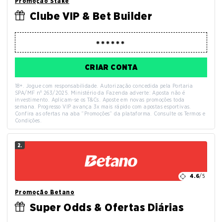
Promoção Stake
Clube VIP & Bet Builder
CRIAR CONTA
18+. Jogue com responsabilidade. Autorização concedida pela Portaria
SPA/MF nº 263/2025. Ministério da Fazenda adverte: Aposta não é
investimento. Aplicam-se os T&Cs. Aposte em novas promoções toda
semana. Progresso VIP avança 3x mais rápido com apostas esportivas.
Confira as ofertas na aba “Promoções” da plataforma. Consulte os Termos e
Condições.
2.
4.6
/5
Promoção Betano
Super Odds & Ofertas Diárias