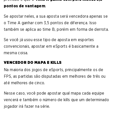
pontos de vantagem
.
Se apostar neles, a sua aposta será vencedora apenas se
o Time A ganhar com 3,5 pontos de diferença. Isso
também se aplica ao time B, porém em forma de derrota.
Se você já usou esse tipo de aposta em esportes
convencionais, apostar em eSports é basicamente a
mesma coisa.
VENCEDOR DO MAPA E KILLS
Na maioria dos jogos de eSports, principalmente os de
FPS, as partidas são disputadas em melhores de três ou
até melhores de cinco.
Nesse caso, você pode apostar qual mapa cada equipe
vencerá e também o número de kills que um determinado
jogador irá fazer na série.