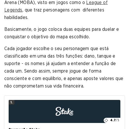
Arena (MOBA), visto em jogos como o
League of
Legends
, que traz personagens com diferentes
habilidades.
Basicamente, o jogo coloca duas equipes para duelar e
conquistar o objetivo do mapa escolhido.
Cada jogador escolhe o seu personagem que está
classificado em uma das três funções: dano, tanque e
suporte - os nomes já ajudam a entender a função de
cada um. Sendo assim, sempre jogue de forma
consciente e com equilíbrio, e apenas aposte valores que
não comprometam sua vida financeira.
1.
4.7
/5