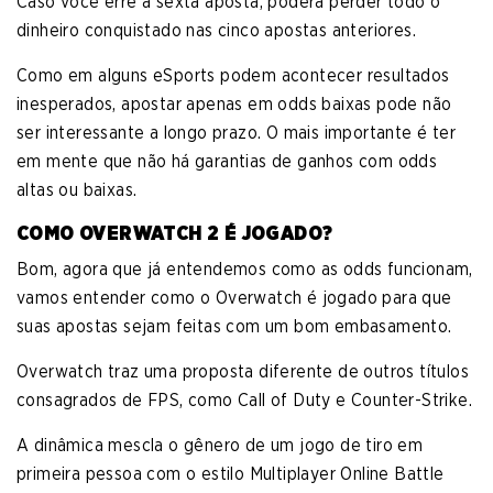
Caso você erre a sexta aposta, poderá perder todo o
dinheiro conquistado nas cinco apostas anteriores.
Como em alguns eSports podem acontecer resultados
inesperados, apostar apenas em odds baixas pode não
ser interessante a longo prazo. O mais importante é ter
em mente que não há garantias de ganhos com odds
altas ou baixas.
COMO OVERWATCH 2 É JOGADO?
Bom, agora que já entendemos como as odds funcionam,
vamos entender como o Overwatch é jogado para que
suas apostas sejam feitas com um bom embasamento.
Overwatch traz uma proposta diferente de outros títulos
consagrados de FPS, como Call of Duty e Counter-Strike.
A dinâmica mescla o gênero de um jogo de tiro em
primeira pessoa com o estilo Multiplayer Online Battle