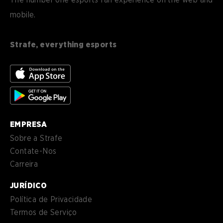
mobile.
es
Español (ES)
en-
English (CA)
CA
Strafe, everything esports
nl-
Nederlands (NL)
NL
es-
Español (MX)
MX
EMPRESA
Sobre a Strafe
Contate-Nos
Carreira
JURÍDICO
Política de Privacidade
Termos de Serviço