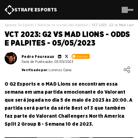
STRAFE
ESPORTS
Apostas De Esports
/
Notícias no mundo das Apostas!
/
VCT 2023: G2 vs Mad Lions
VCT 2023: G2 VS MAD LIONS - ODDS
E PALPITES - 05/05/2023
Pedro Foureaux
Escritor
Data de Publicação: 03/05/2023
Loading ...
Verificado por:
Lorenzo Costa
O G2 Esports e o MAD Lions se encontram essa
semana em uma partida emocionante do Valorant
que será jogada no dia 5 de maio de 2023 às 20:00. A
partida será parte da série Best of 3 que também
faz parte do Valorant Challengers North America
Split 2 Group B - Semana 10 de 2023.