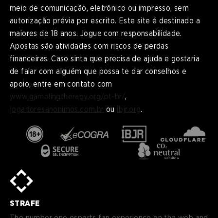
meio de comunicação, eletrônico ou impresso, sem
autorização prévia por escrito. Este site é destinado a
maiores de 18 anos. Jogue com responsabilidade.
Apostas são atividades com riscos de perdas
financeiras. Caso sinta que precisa de ajuda e gostaria
de falar com alguém que possa te dar conselhos e
apoio, entre em contato com
www.gamblingtherapy.org/pt-br/
,
jogadoresanonimos.com.br
ou
ibjr.org
.
en
English
pt-
Português (BR)
BR
sv-
Sverige
SE
STRAFE
de-
Deutsch
DE
The number one esports fan experience on the web and