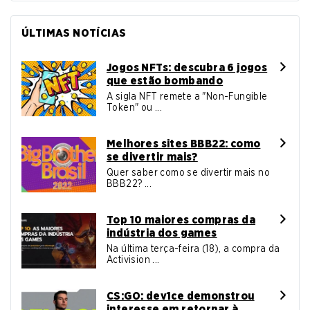
ÚLTIMAS NOTÍCIAS
Jogos NFTs: descubra 6 jogos
que estão bombando
A sigla NFT remete a "Non-Fungible
Token" ou ...
Melhores sites BBB22: como
se divertir mais?
Quer saber como se divertir mais no
BBB22? ...
Top 10 maiores compras da
indústria dos games
Na última terça-feira (18), a compra da
Activision ...
CS:GO: dev1ce demonstrou
interesse em retornar à