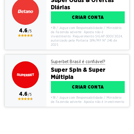
Diárias
CRIAR CONTA
+18 / Jogue com Responsabilidade / Ministério
4.6
/5
da Fazenda adverte: Aposta não é
investimento. Requerimento SIGAP 0001/2024,
autorizado pela Portaria SPA/MF Nº 246 de
2025.
Superbet Brasil é confiável?
Super Spin & Super
Múltipla
CRIAR CONTA
4.6
/5
+18 / Jogue com Responsabilidade / Ministério
da Fazenda adverte: Aposta não é investimento