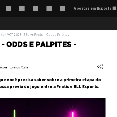
Apostas em Esports
ias
/
VCT 2023: BBL vs Fnatic - Odds e Palpites
 - ODDS E PALPITES -
o por:
Lorenzo Costa
o que você precisa saber sobre a primeira etapa do
ssa previa do jogo entre a Fnatic e BLL Esports.