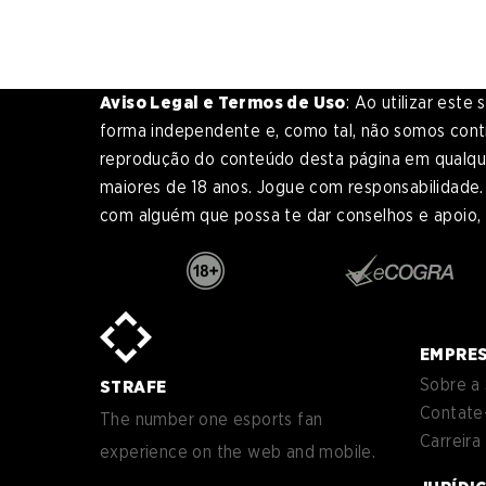
Aviso Legal e Termos de Uso
: Ao utilizar est
forma independente e, como tal, não somos contr
reprodução do conteúdo desta página em qualquer
maiores de 18 anos. Jogue com responsabilidade. 
com alguém que possa te dar conselhos e apoio
en
English
pt-
Português (BR)
BR
sv-
EMPRE
Sverige
SE
Sobre a 
STRAFE
de-
Deutsch
Contate
DE
The number one esports fan
Carreira
experience on the web and mobile.
es
Español (ES)