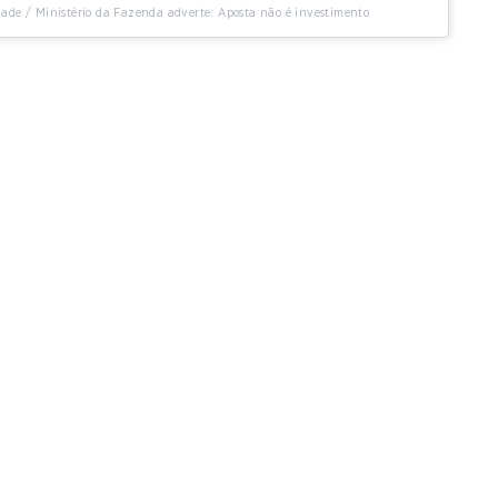
dade / Ministério da Fazenda adverte: Aposta não é investimento