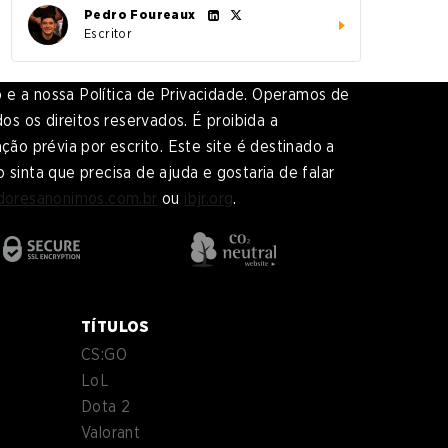
Pedro Foureaux
Escritor
o e a nossa Política de Privacidade. Operamos de
s os direitos reservados. É proibida a
o prévia por escrito. Este site é destinado a
sinta que precisa de ajuda e gostaria de falar
doresanonimos.com.br
ou
ibjr.org
.
TÍTULOS
CS:GO
LoL
Dota 2
Valorant