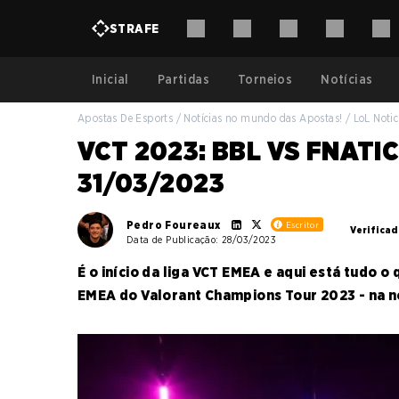
STRAFE
Inicial
Partidas
Torneios
Notícias
Apostas De Esports
/
Notícias no mundo das Apostas!
/
LoL Notic
VCT 2023: BBL VS FNATIC
31/03/2023
Pedro Foureaux
Escritor
Verificad
Data de Publicação: 28/03/2023
Loading ...
É o início da liga VCT EMEA e aqui está tudo 
EMEA do Valorant Champions Tour 2023 - na no