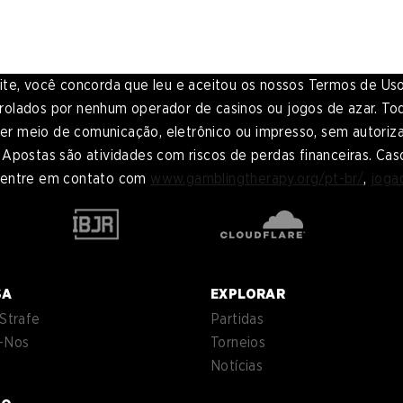
e site, você concorda que leu e aceitou os nossos Termos de Us
olados por nenhum operador de casinos ou jogos de azar. Todo
 meio de comunicação, eletrônico ou impresso, sem autorizaçã
Apostas são atividades com riscos de perdas financeiras. Caso 
, entre em contato com
www.gamblingtherapy.org/pt-br/
,
joga
SA
EXPLORAR
Strafe
Partidas
-Nos
Torneios
Notícias