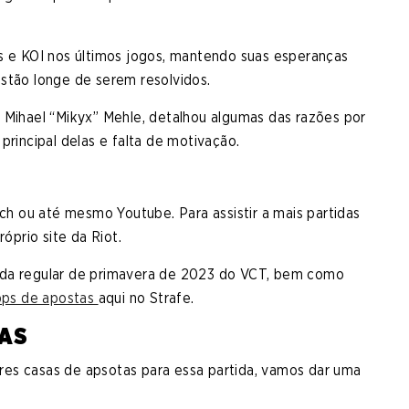
s e KOI nos últimos jogos, mantendo suas esperanças
stão longe de serem resolvidos.
 Mihael “Mikyx” Mehle, detalhou algumas das razões por
principal delas e falta de motivação.
tch ou até mesmo Youtube. Para assistir a mais partidas
óprio site da Riot.
ada regular de primavera de 2023 do VCT, bem como
pps de apostas
aqui no Strafe.
TAS
es casas de apsotas para essa partida, vamos dar uma