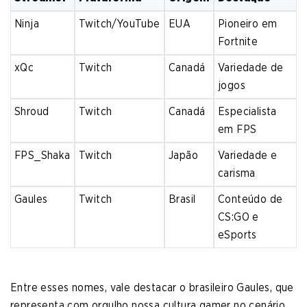
Ninja
Twitch/YouTube
EUA
Pioneiro em
Fortnite
xQc
Twitch
Canadá
Variedade de
jogos
Shroud
Twitch
Canadá
Especialista
em FPS
FPS_Shaka
Twitch
Japão
Variedade e
carisma
Gaules
Twitch
Brasil
Conteúdo de
CS:GO e
eSports
Entre esses nomes, vale destacar o brasileiro Gaules, que
representa com orgulho nossa cultura gamer no cenário