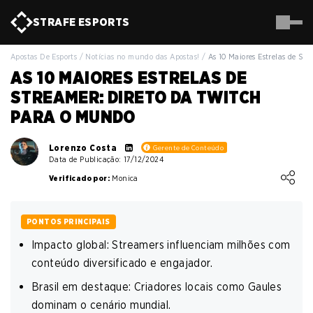
STRAFE
ESPORTS
Apostas De Esports
/
Notícias no mundo das Apostas!
/
As 10 Maiores Estrelas de Str
AS 10 MAIORES ESTRELAS DE
STREAMER: DIRETO DA TWITCH
PARA O MUNDO
Lorenzo Costa
Gerente de Conteúdo
Data de Publicação: 17/12/2024
Loading ...
Verificado por:
Monica
PONTOS PRINCIPAIS
Impacto global: Streamers influenciam milhões com
conteúdo diversificado e engajador.
Brasil em destaque: Criadores locais como Gaules
dominam o cenário mundial.