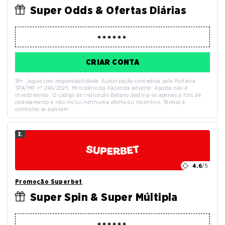
Super Odds & Ofertas Diárias
CRIAR CONTA
18+. Jogue com responsabilidade. Autorização concedida pela Portaria
SPA/MF nº 246/2025. Ministério da Fazenda adverte: Aposta não é
investimento. O código de indicação Betano destina-se apenas a fins de
rastreamento e não inclui nenhuma oferta ou incentivo. Termos e
condições se aplicam.
3.
4.6
/5
Promoção Superbet
Super Spin & Super Múltipla