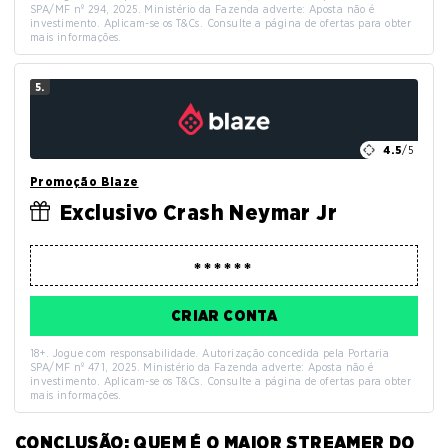
SPA/MF nº 294, 2025. Ministério da Fazenda adverte: Aposta não é
investimento. Aplicam-se os T&Cs. Consulte a página de ofertas para obter
mais informações.
5.
4.5
/5
Promoção Blaze
Exclusivo Crash Neymar Jr
CRIAR CONTA
18+. Jogue com responsabilidade. Autorização concedida pela Portaria
SPA/MF nº 471, 2025. Ministério da Fazenda adverte: Aposta não é
investimento. Aplicam-se os T&Cs. Consulte a página de ofertas para obter
mais informações.
CONCLUSÃO: QUEM É O MAIOR STREAMER DO