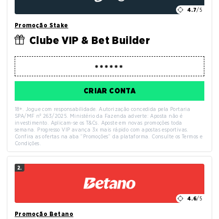
4.7
/5
Promoção Stake
Clube VIP & Bet Builder
CRIAR CONTA
18+. Jogue com responsabilidade. Autorização concedida pela Portaria
SPA/MF nº 263/2025. Ministério da Fazenda adverte: Aposta não é
investimento. Aplicam-se os T&Cs. Aposte em novas promoções toda
semana. Progresso VIP avança 3x mais rápido com apostas esportivas.
Confira as ofertas na aba “Promoções” da plataforma. Consulte os Termos e
Condições.
2.
4.6
/5
Promoção Betano