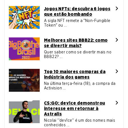
Jogos NFTs: descubra 6 jogos
que estão bombando
A sigla NFT remete a "Non-Fungible
Token" ou ...
Melhores sites BBB22: como
se divertir mais?
Quer saber como se divertir mais no
BBB22? ...
Top 10 maiores compras da
indústria dos games
Na última terça-feira (18), a compra da
Activision ...
CS:GO: dev1ce demonstrou
interesse em retornar à
Astralis
Nicolai ''dev1ce'' é um dos nomes mais
conhecidos ...