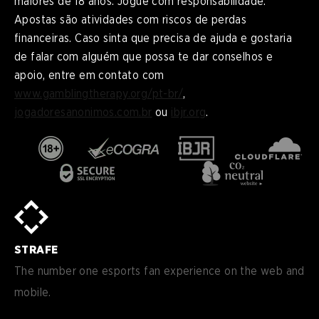
maiores de 18 anos. Jogue com responsabilidade.
Apostas são atividades com riscos de perdas
financeiras. Caso sinta que precisa de ajuda e gostaria
de falar com alguém que possa te dar conselhos e
apoio, entre em contato com
www.gamblingtherapy.org/pt-br/
,
jogadoresanonimos.com.br
ou
ibjr.org
.
en
English
pt-
Português (BR)
BR
sv-
Sverige
SE
STRAFE
de-
Deutsch
DE
The number one esports fan experience on the web and
mobile.
es
Español (ES)
en-