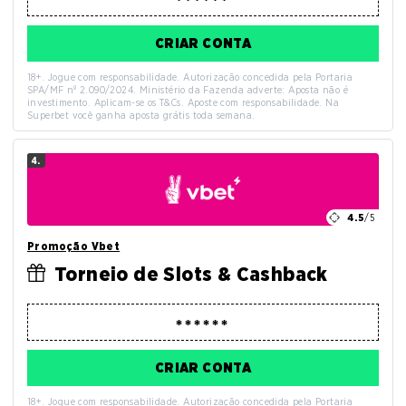
CRIAR CONTA
18+. Jogue com responsabilidade. Autorização concedida pela Portaria
SPA/MF nº 2.090/2024. Ministério da Fazenda adverte: Aposta não é
investimento. Aplicam-se os T&Cs. Aposte com responsabilidade. Na
Superbet você ganha aposta grátis toda semana.
4.
4.5
/5
Promoção Vbet
Torneio de Slots & Cashback
CRIAR CONTA
18+. Jogue com responsabilidade. Autorização concedida pela Portaria