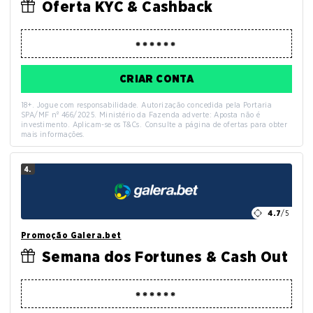
Oferta KYC & Cashback
CRIAR CONTA
18+. Jogue com responsabilidade. Autorização concedida pela Portaria
SPA/MF nº 466/2025. Ministério da Fazenda adverte: Aposta não é
investimento. Aplicam-se os T&Cs. Consulte a página de ofertas para obter
mais informações.
4.
4.7
/5
Promoção Galera.bet
Semana dos Fortunes & Cash Out