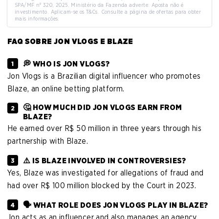
SPA/MF nº 320, 2025. Ministério da Fazenda adverte: Aposta não é
investimento. Aplicam-se os T&Cs. Consulte a página de ofertas para obter
mais informações.
FAQ SOBRE JON VLOGS E BLAZE
💭 WHO IS JON VLOGS?
Jon Vlogs is a Brazilian digital influencer who promotes
Blaze, an online betting platform.
🤔 HOW MUCH DID JON VLOGS EARN FROM
BLAZE?
He earned over R$ 50 million in three years through his
partnership with Blaze.
⚠️ IS BLAZE INVOLVED IN CONTROVERSIES?
Yes, Blaze was investigated for allegations of fraud and
had over R$ 100 million blocked by the Court in 2023.
🗣️ WHAT ROLE DOES JON VLOGS PLAY IN BLAZE?
Jon acts as an influencer and also manages an agency