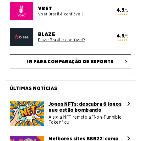
VBET
4.5
/5
Vbet Brasil é confiável?
BLAZE
4.5
/5
Blaze Brasil é confiável?
IR PARA COMPARAÇÃO DE ESPORTS
ÚLTIMAS NOTÍCIAS
Jogos NFTs: descubra 6 jogos
que estão bombando
A sigla NFT remete a "Non-Fungible
Token" ou ...
Melhores sites BBB22: como