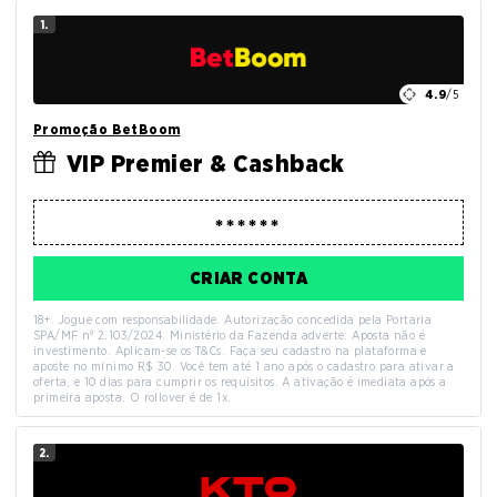
1.
4.9
/5
Promoção BetBoom
VIP Premier & Cashback
CRIAR CONTA
18+. Jogue com responsabilidade. Autorização concedida pela Portaria
SPA/MF nº 2.103/2024. Ministério da Fazenda adverte: Aposta não é
investimento. Aplicam-se os T&Cs. Faça seu cadastro na plataforma e
aposte no mínimo R$ 30. Você tem até 1 ano após o cadastro para ativar a
oferta, e 10 dias para cumprir os requisitos. A ativação é imediata após a
primeira aposta. O rollover é de 1x.
2.