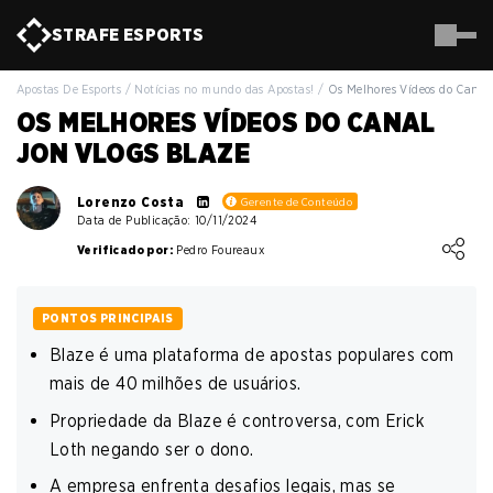
STRAFE
ESPORTS
Apostas De Esports
/
Notícias no mundo das Apostas!
/
Os Melhores Vídeos do Canal
OS MELHORES VÍDEOS DO CANAL
JON VLOGS BLAZE
Lorenzo Costa
Gerente de Conteúdo
Data de Publicação: 10/11/2024
Loading ...
Verificado por:
Pedro Foureaux
PONTOS PRINCIPAIS
Blaze é uma plataforma de apostas populares com
mais de 40 milhões de usuários.
Propriedade da Blaze é controversa, com Erick
Loth negando ser o dono.
A empresa enfrenta desafios legais, mas se