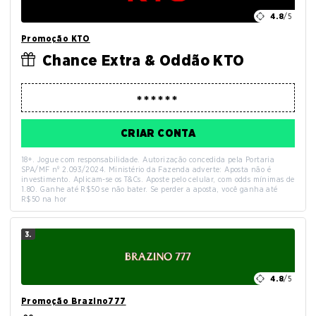
4.8
/5
Promoção KTO
Chance Extra & Oddão KTO
CRIAR CONTA
18+. Jogue com responsabilidade. Autorização concedida pela Portaria
SPA/MF nº 2.093/2024. Ministério da Fazenda adverte: Aposta não é
investimento. Aplicam-se os T&Cs. Aposte pelo celular, com odds mínimas de
1.80. Ganhe até R$50 se não bater. Se perder a aposta, você ganha até
R$50 na hor
3.
4.8
/5
Promoção Brazino777