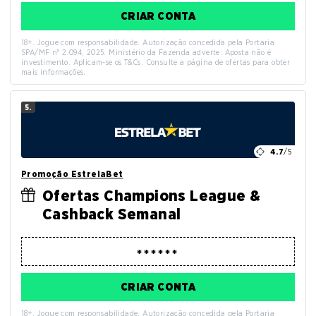
CRIAR CONTA
18+. Jogue com responsabilidade. Autorização concedida pela Portaria
SPA/MF nº 2.094, 2025. Ministério da Fazenda adverte: Aposta não é
investimento. Aplicam-se os T&Cs. Consulte a página de ofertas para obter
mais informações.
5.
4.7
/5
Promoção EstrelaBet
Ofertas Champions League &
Cashback Semanal
CRIAR CONTA
18+. Jogue com responsabilidade. Autorização concedida pela Portaria