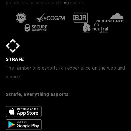
jogadoresanonimos.com.br
ou
ibjr.org
.
en
English
pt-
Português (BR)
BR
sv-
Sverige
SE
STRAFE
de-
Deutsch
DE
The number one esports fan experience on the web and
mobile.
es
Español (ES)
en-
English (CA)
CA
Strafe, everything esports
nl-
Nederlands (NL)
NL
es-
Español (MX)
MX