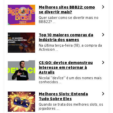
Melhores sites BBB22: como
se divertir mais?
Quer saber como se divertir mais no
BBB22? ...
Top 10 maiores compras da
indústria dos games
Na última terça-feira (18), a compra da
Activision ...
CS:GO: dev1ce demonstrou
interesse em retornar à
Astralis
Nicolai ''dev1ce'' é um dos nomes mais
conhecidos ...
Melhores Slots: Entenda
Tudo Sobre Eles
Quando se trata dos melhores slots, os
jogadores ...