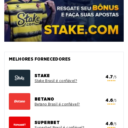
MELHORES FORNECEDORES
STAKE
4.7
/5
Stake Brasil é confiável?
BETANO
4.6
/5
Betano Brasil é confiável?
SUPERBET
4.6
/5
Superbet Brasil é confiável?