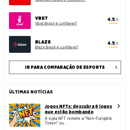
VBET
4.5
/5
Vbet Brasil é confiável?
BLAZE
4.5
/5
Blaze Brasil é confiável?
IR PARA COMPARAÇÃO DE ESPORTS
ÚLTIMAS NOTÍCIAS
Jogos NFTs: descubra 6 jogos
que estão bombando
A sigla NFT remete a "Non-Fungible
Token" ou ...