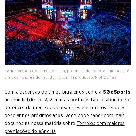
Com mercado de games em alta, potencial dos eSports no Brasil é
um dos maiores do mundo. Fonte: Reprodução/Riot Games
Com a ascensão de times brasileiros como a
SG eSports
no mundial de DotA 2, muitas portas estão se abrindo e o
potencial do mercado de esportes eletrônicos tende a
decolar nos próximos anos. Você pode saber com mais
detalhes na nossa matéria sobre
Torneios com maiores
premiações do eSports
.