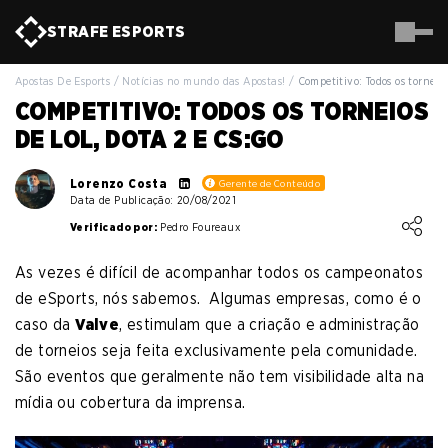
STRAFE
ESPORTS
Apostas De Esports
/
Notícias no mundo das Apostas!
/
Competitivo: Todos os tornei
COMPETITIVO: TODOS OS TORNEIOS
DE LOL, DOTA 2 E CS:GO
Lorenzo Costa
Gerente de Conteúdo
Data de Publicação: 20/08/2021
Loading ...
Verificado por:
Pedro Foureaux
As vezes é difícil de acompanhar todos os campeonatos
de eSports, nós sabemos. Algumas empresas, como é o
caso da
Valve
, estimulam que a criação e administração
de torneios seja feita exclusivamente pela comunidade.
São eventos que geralmente não tem visibilidade alta na
mídia ou cobertura da imprensa.