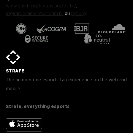
www.gamblingtherapy.org/pt-br/
,
jogadoresanonimos.com.br
ou
ibjr.org
.
en
English
pt-
Português (BR)
BR
sv-
Sverige
SE
STRAFE
de-
Deutsch
DE
The number one esports fan experience on the web and
mobile.
es
Español (ES)
en-
English (CA)
CA
Strafe, everything esports
nl-
Nederlands (NL)
NL
es-
Español (MX)
MX