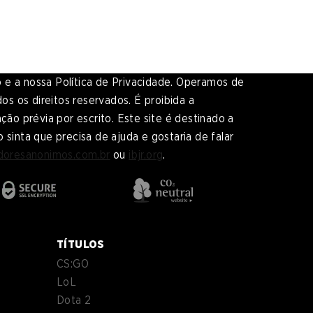
o e a nossa Política de Privacidade. Operamos de
s os direitos reservados. É proibida a
o prévia por escrito. Este site é destinado a
sinta que precisa de ajuda e gostaria de falar
doresanonimos.com.br
ou
ibjr.org
.
TÍTULOS
CS:GO
LoL
Dota 2