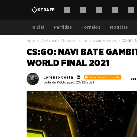
STRAFE
Inicial
Partidas
Torneios
Notícias
Apostas De Esports
/
Notícias no mundo das Apostas!
/
CS:GO: N
CS:GO: NAVI BATE GAMBI
WORLD FINAL 2021
Lorenzo Costa
Gerente de Conteúdo
Ver
Data de Publicação: 20/12/2021
Loading ...