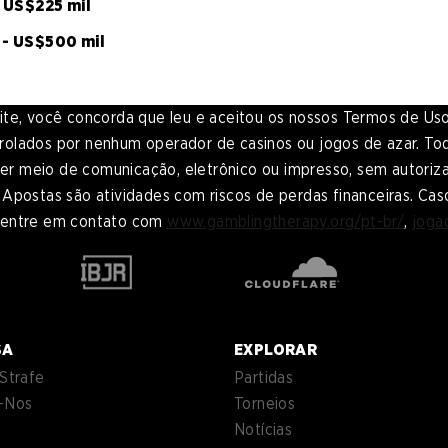
- US$225 mil
r - US$500 mil
e site, você concorda que leu e aceitou os nossos Termos de Us
olados por nenhum operador de casinos ou jogos de azar. Todo
 meio de comunicação, eletrônico ou impresso, sem autorizaçã
Apostas são atividades com riscos de perdas financeiras. Caso 
, entre em contato com
www.gamblingtherapy.org/pt-br/
,
joga
SA
EXPLORAR
Strafe
Partidas
-Nos
Torneios
Notícias