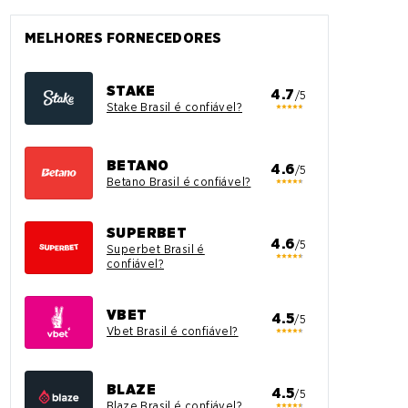
MELHORES FORNECEDORES
STAKE
4.7
/5
Stake Brasil é confiável?
BETANO
4.6
/5
Betano Brasil é confiável?
SUPERBET
4.6
/5
Superbet Brasil é
confiável?
VBET
4.5
/5
Vbet Brasil é confiável?
BLAZE
4.5
/5
Blaze Brasil é confiável?