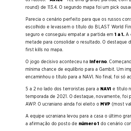
round) de 113.4. O segundo mapa foi um pick ous
Parecia o cenário perfeito para que os russos c
escolhido e levassem o título do BLAST World Fin
seguro e conseguiu empatar a partida em
1 a 1.
A o
metade para consolidar o resultado. O destaque d
first kills no mapa.
O jogo decisivo aconteceu na
Inferno
. Começando
mínima chance de equilíbrio para a Gambit. Um i
encaminhou o título para a NAVI. No final, foi só a
5 a 2 no lado dos terroristas para a
NAVI
e título 
temporada de 2021. O destaque, novamente, foi 
AWP. O ucraniano ainda foi eleito o
MVP
(most val
A equipe ucraniana levou para a casa o último gr
a afirmação do posto de
número 1
do cenário com