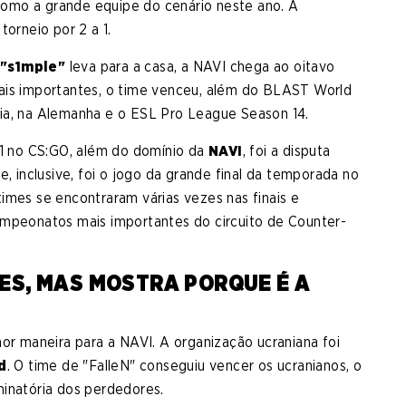
omo a grande equipe do cenário neste ano. A
 torneio por 2 a 1.
e
"s1mple"
leva para a casa, a NAVI chega ao oitavo
ais importantes, o time venceu, além do BLAST World
ia, na Alemanha e o ESL Pro League Season 14.
 no CS:GO, além do domínio da
NAVI
, foi a disputa
te, inclusive, foi o jogo da grande final da temporada no
times se encontraram várias vezes nas finais e
ampeonatos mais importantes do circuito de Counter-
ES, MAS MOSTRA PORQUE É A
r maneira para a NAVI. A organização ucraniana foi
d
. O time de "FalleN" conseguiu vencer os ucranianos, o
iminatória dos perdedores.