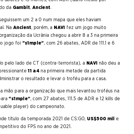
ado da
Gambit
,
Ancient
.
onseguissem um 2 a 0 num mapa que eles haviam
al. Na
Ancient
, porém, a
NAVI
fez um jogo muito
rganização da Ucrânia chegou a abrir 8 a 3 na primeira
o jogo foi
"s1mple"
, com 26 abates, ADR de 111.1 e 6
 pelo lado de CT (contra-terrorista), a
NAVI
não deu a
mpressionante
11 a 4
na primeira metade da partida
dministrar o resultado e levar o troféu para a casa.
na mão para a organização que mais levantou troféus na
para
"s1mple"
, com 27 abates, 111.5 de ADR e 12 kills de
uable player) do campeonato.
ande título da temporada 2021 de CS:GO,
US$500 mil
e
petitivo do FPS no ano de 2021.