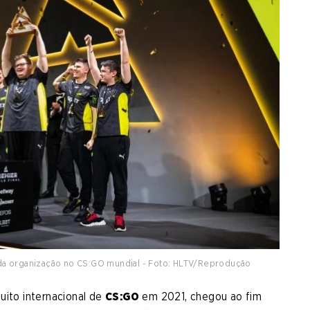
1 da organização no CS:GO mundial - Foto: HLTV/Reprodução
cuito internacional de
CS:GO
em 2021, chegou ao fim