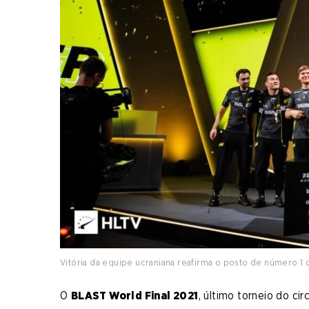
Vitória da equipe ucraniana reafirma o posto de número 
O
BLAST World Final 2021
, último torneio do cir