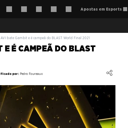
Apostas em Esports
AVI bate Gambit e é campeã do BLAST World Final 2021
T E É CAMPEÃ DO BLAST
ificado por:
Pedro Foureaux