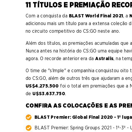
11 TÍTULOS E PREMIAÇÃO RECO
Com a conquista da
BLAST World Final 2021
, a
adicionou mais um título para a extensa coleção d
no circuito competitivo do CS:GO neste ano.
Além dos títulos, as premiações acumuladas que
Nunca antes na história do CS:GO uma equipe hav
agora. O recorde anterior era da
Astralis
, na te
O time de "s1mple" e companhia conquistou oito tí
do CS:GO, além de outros três que ajudaram a en
US$4.275.500
foi o total em premiações que a N
de
U$S3.637.750
.
CONFIRA AS COLOCAÇÕES E AS PREM
BLAST Premier: Global Final 2020 - 1º lug
BLAST Premier: Spring Groups 2021 - 1º-3º - 