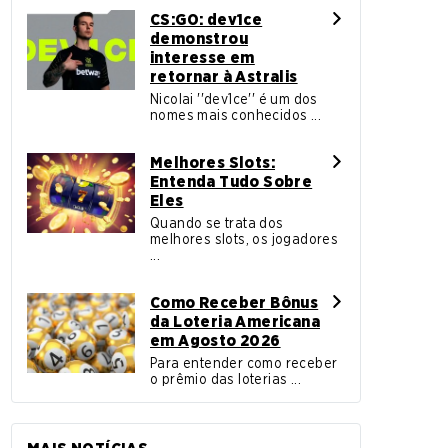
CS:GO: dev1ce
demonstrou
interesse em
retornar à Astralis
Nicolai ''dev1ce'' é um dos
nomes mais conhecidos ...
Melhores Slots:
Entenda Tudo Sobre
Eles
Quando se trata dos
melhores slots, os jogadores
...
Como Receber Bônus
da Loteria Americana
em Agosto 2026
Para entender como receber
o prêmio das loterias ...