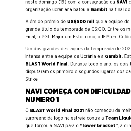
neste domingo (19) com a consagração da
NAVI
c
organização ucraniana bateu a
Gambit
na final do
Além do prêmio de
US$500 mil
que a equipe d
grande título da temporada de CS:GO. Entre os m
Final, o PGL Major em Estocolmo, o IEM em Colôn
Um dos grandes destaques da temporada de 2021
intensa entre a equipe da Ucrânia e a
Gambit
. Es
BLAST World Final
. Durante todo o ano, os dois 
disputaram os primeiro e segundos lugares dos c
Strike.
NAVI COMEÇA COM DIFICULDAD
NUMERO 1
O
BLAST World Final 2021
não começou da melho
surpreendida logo na estreia contra a
Team Liqui
que forçou a NAVI para o
"lower bracket"
, a el