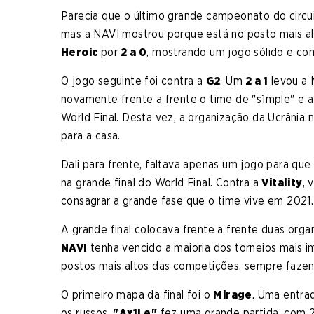
Parecia que o último grande campeonato do circu
mas a NAVI mostrou porque está no posto mais al
Heroic
por
2 a 0
, mostrando um jogo sólido e com
O jogo seguinte foi contra a
G2
. Um
2 a 1
levou a 
novamente frente a frente o time de "s1mple" e 
World Final. Desta vez, a organização da Ucrânia
para a casa.
Dali para frente, faltava apenas um jogo para que
na grande final do World Final. Contra a
Vitality
, 
consagrar a grande fase que o time vive em 2021.
A grande final colocava frente a frente duas org
NAVI
tenha vencido a maioria dos torneios mais i
postos mais altos das competições, sempre fazen
O primeiro mapa da final foi o
Mirage
. Uma entra
os russos.
"Ax1Le"
fez uma grande partida, com 