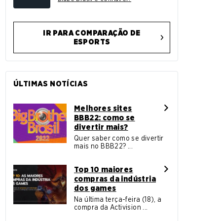
IR PARA COMPARAÇÃO DE
ESPORTS
ÚLTIMAS NOTÍCIAS
Melhores sites
BBB22: como se
divertir mais?
Quer saber como se divertir
mais no BBB22? ...
Top 10 maiores
compras da indústria
dos games
Na última terça-feira (18), a
compra da Activision ...