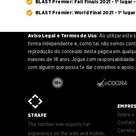
BLAST Premier: Fall Finals 2021 - 1º lugar 
BLAST Premier: World Final 2021 - 1º luga
Aviso Legal e Termos de Uso
: Ao utilizar est
forma independente e, como tal, não somos contr
reprodução do conteúdo desta página em qualquer
maiores de 18 anos. Jogue com responsabilidade. 
com alguém que possa te dar conselhos e apoio
en
English
pt-
Português (BR)
BR
sv-
EMPRE
Sverige
SE
Sobre a 
STRAFE
de-
Deutsch
Contate
DE
The number one esports fan
Carreira
experience on the web and mobile.
es
Español (ES)