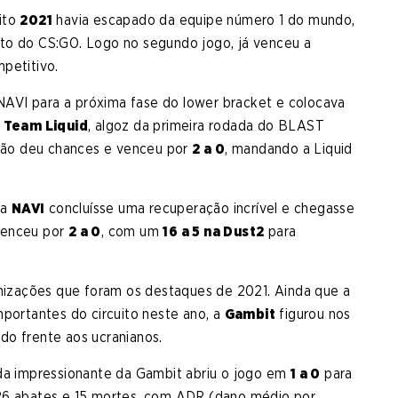
ito
2021
havia escapado da equipe número 1 do mundo,
to do CS:GO. Logo no segundo jogo, já venceu a
petitivo.
NAVI para a próxima fase do lower bracket e colocava
a
Team Liquid
, algoz da primeira rodada do BLAST
 não deu chances e venceu por
2 a 0
, mandando a Liquid
 a
NAVI
concluísse uma recuperação incrível e chegasse
venceu por
2 a 0
, com um
16 a 5 na Dust2
para
anizações que foram os destaques de 2021. Ainda que a
mportantes do circuito neste ano, a
Gambit
figurou nos
do frente aos ucranianos.
da impressionante da Gambit abriu o jogo em
1 a 0
para
26 abates e 15 mortes, com ADR (dano médio por