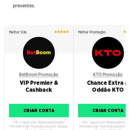
presentes.
Melhor Site
Melhor Promoção
BetBoom Promoção
KTO Promoção
VIP Premier &
Chance Extra &
Cashback
Oddão KTO
CRIAR CONTA
CRIAR CONTA
+18 / Jogue com Responsabilidade/
+18 / Jogue com Responsabilidad
Ministério da Fazenda adverte: Aposta
Ministério da Fazenda adverte: A