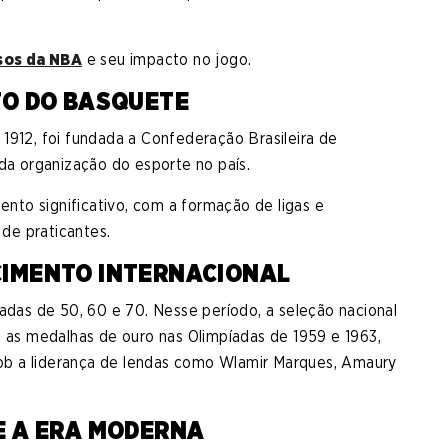
sos da NBA
e seu impacto no jogo.
TO DO BASQUETE
1912, foi fundada a Confederação Brasileira de
da organização do esporte no país.
to significativo, com a formação de ligas e
de praticantes.
CIMENTO INTERNACIONAL
adas de 50, 60 e 70. Nesse período, a seleção nacional
o as medalhas de ouro nas Olimpíadas de 1959 e 1963,
 sob a liderança de lendas como Wlamir Marques, Amaury
E A ERA MODERNA