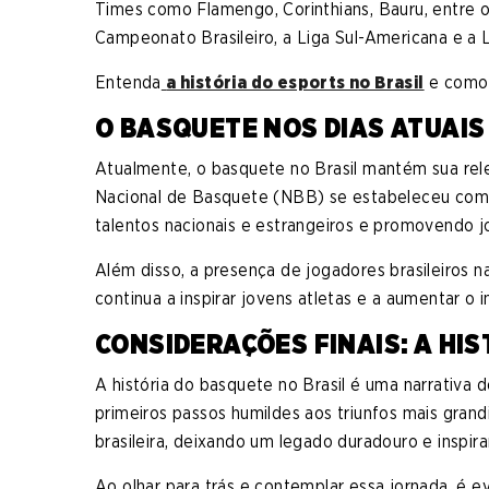
Times como Flamengo, Corinthians, Bauru, entre 
Campeonato Brasileiro, a Liga Sul-Americana e a 
Entenda
a história do esports no Brasil
e como 
O BASQUETE NOS DIAS ATUAIS
Atualmente, o basquete no Brasil mantém sua rele
Nacional de Basquete (NBB) se estabeleceu como 
talentos nacionais e estrangeiros e promovendo jo
Além disso, a presença de jogadores brasileiros n
continua a inspirar jovens atletas e a aumentar o 
CONSIDERAÇÕES FINAIS: A HI
A história do basquete no Brasil é uma narrativa 
primeiros passos humildes aos triunfos mais grand
brasileira, deixando um legado duradouro e inspir
Ao olhar para trás e contemplar essa jornada, é 