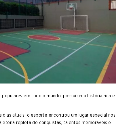
 populares em todo o mundo, possui uma história rica e
s dias atuais, o esporte encontrou um lugar especial nos
ajetória repleta de conquistas, talentos memoráveis e