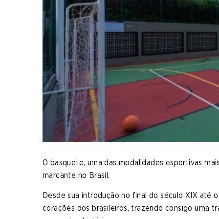
O basquete, uma das modalidades esportivas mais
marcante no Brasil.
Desde sua introdução no final do século XIX até o
corações dos brasileiros, trazendo consigo uma tr