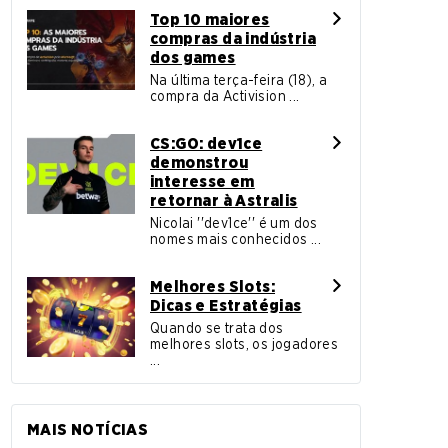
Top 10 maiores
compras da indústria
dos games
Na última terça-feira (18), a
compra da Activision ...
CS:GO: dev1ce
demonstrou
interesse em
retornar à Astralis
Nicolai ''dev1ce'' é um dos
nomes mais conhecidos ...
Melhores Slots:
Dicas e Estratégias
Quando se trata dos
melhores slots, os jogadores
...
MAIS NOTÍCIAS