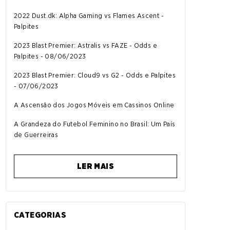
2022 Dust.dk: Alpha Gaming vs Flames Ascent -
Palpites
2023 Blast Premier: Astralis vs FAZE - Odds e
Palpites - 08/06/2023
2023 Blast Premier: Cloud9 vs G2 - Odds e Palpites
- 07/06/2023
A Ascensão dos Jogos Móveis em Cassinos Online
A Grandeza do Futebol Feminino no Brasil: Um País
de Guerreiras
LER MAIS
CATEGORIAS