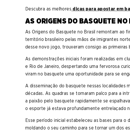
Descubra as melhores
dicas para apostar em b
AS ORIGENS DO BASQUETE NO 
As Origens do Basquete no Brasil remontam ao f
território brasileiro pelas mãos de imigrantes nor
desse novo jogo, trouxeram consigo as primeiras 
As demonstrações iniciais foram realizadas em cl
e Rio de Janeiro, despertando uma fervorosa curi
viram no basquete uma oportunidade para se eng
A disseminação do basquete nessas localidades ma
décadas. As quadras se tornaram palco para a intr
a paixão pelo basquete rapidamente se espalhava,
o esporte já estava profundamente entrelaçado na
Esse período inicial estabeleceu as bases para o
moldando o seu caminho para se tornar um dos es