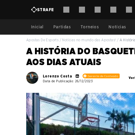
STRAFE
Inicial
Partidas
Torneios
Notícias
Apostas De Esports
/
Notícias no mundo das Apostas!
/
A Históri
A HISTÓRIA DO BASQUET
AOS DIAS ATUAIS
Lorenzo Costa
Gerente de Conteúdo
Ver
Data de Publicação: 26/12/2023
Loading ...