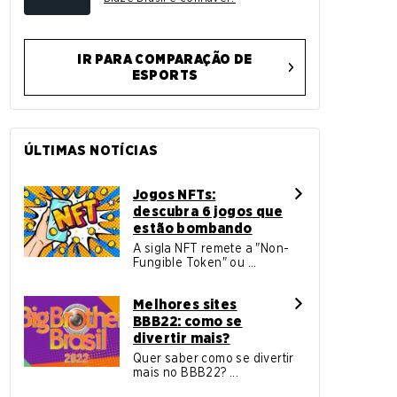
IR PARA COMPARAÇÃO DE
ESPORTS
ÚLTIMAS NOTÍCIAS
Jogos NFTs:
descubra 6 jogos que
estão bombando
A sigla NFT remete a "Non-
Fungible Token" ou ...
Melhores sites
BBB22: como se
divertir mais?
Quer saber como se divertir
mais no BBB22? ...