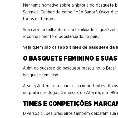
Nenhuma narrativa sobre a história do basquete b
Schmidt. Conhecido como "Mão Santa", Oscar é c
todos os tempos.
Sua carreira brilhante e sua habilidade inigualáv
reconhecimento e popularidade no país.
Veja quem são os
top 5 times de basquete da 
O BASQUETE FEMININO E SUA
Além do sucesso do basquete masculino, o Brasil
basquete feminino.
A seleção feminina conquistou importantes títul
de prata nos Jogos Olímpicos de Atlanta, em 1996
TIMES E COMPETIÇÕES MARCA
Diversos clubes brasileiros também deixaram sua m