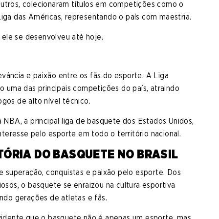
outros, colecionaram títulos em competições como o
Liga das Américas, representando o país com maestria.
ele se desenvolveu até hoje.
vância e paixão entre os fãs do esporte. A Liga
uma das principais competições do país, atraindo
gos de alto nível técnico.
a NBA, a principal liga de basquete dos Estados Unidos,
interesse pelo esporte em todo o território nacional.
STÓRIA DO BASQUETE NO BRASIL
de superação, conquistas e paixão pelo esporte. Dos
iosos, o basquete se enraizou na cultura esportiva
ando gerações de atletas e fãs.
evidente que o basquete não é apenas um esporte, mas