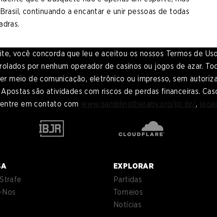
Brasil, continuando a encantar e unir pessoas de todas
adras.
e site, você concorda que leu e aceitou os nossos Termos de Us
olados por nenhum operador de casinos ou jogos de azar. Todo
 meio de comunicação, eletrônico ou impresso, sem autorizaçã
Apostas são atividades com riscos de perdas financeiras. Caso 
, entre em contato com
www.gamblingtherapy.org/pt-br/
,
joga
SA
EXPLORAR
Strafe
Partidas
-Nos
Torneios
Notícias