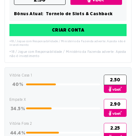
Bônus Atual:
Torneio de Slots & Cashback
CRIAR CONTA
+18 / Jogue com Responsabilidade / Ministério da Fazenda adverte: Aposta não é
investimento
+18 / Jogue com Responsabilidade / Ministério da Fazenda adverte: Aposta
não é investimento
Vitória Casa 1
2.50
40%
Empate X
2.90
34.5%
Vitória Fora 2
2.25
44.4%