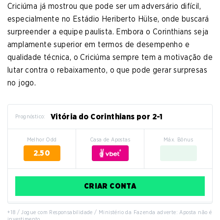
Criciúma já mostrou que pode ser um adversário difícil,
especialmente no Estádio Heriberto Hülse, onde buscará
surpreender a equipe paulista. Embora o Corinthians seja
amplamente superior em termos de desempenho e
qualidade técnica, o Criciúma sempre tem a motivação de
lutar contra o rebaixamento, o que pode gerar surpresas
no jogo.
Vitória do Corinthians por 2-1
Prognóstico:
Melhor Odd
Casa de Apostas
Máx. Bônus
2.50
CRIAR CONTA
+18 / Jogue com Responsabilidade / Ministério da Fazenda adverte: Aposta não é
investimento