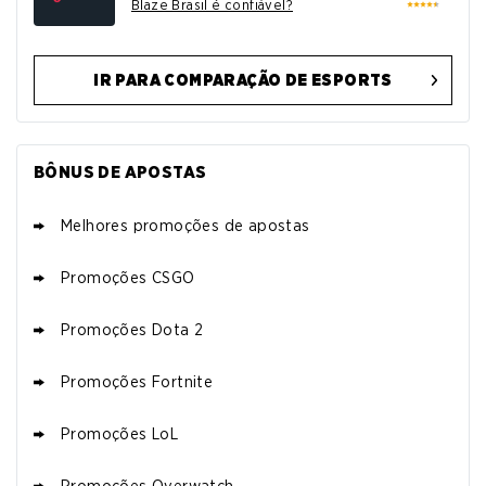
Blaze Brasil é confiável?
IR PARA COMPARAÇÃO DE ESPORTS
PROMOÇÃO STAKE
4.7
/5
Clube VIP & Bet Builder
BÔNUS DE APOSTAS
T&C se Aplicam
Melhores promoções de apostas
PROMOÇÃO BETANO
Promoções CSGO
Super Odds & Ofertas Diárias
4.6
/5
Jogue com responsabilidade. Requerimento
Promoções Dota 2
SIGAP 0001/2024, autorizado pela Portaria
SPA/MF Nº 246 de 2025.
Promoções Fortnite
Promoções LoL
PROMOÇÃO SUPERBET
4.6
/5
Super Spin & Super Múltipla
Promoções Overwatch