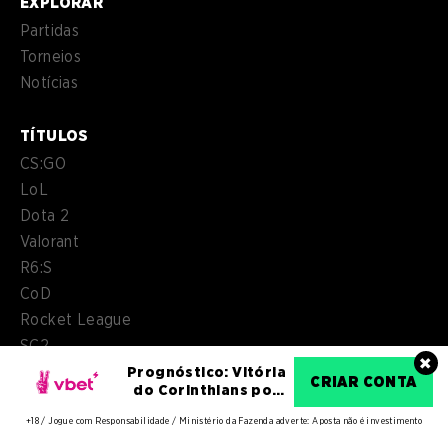
EXPLORAR
Partidas
Torneios
Notícias
TÍTULOS
CS:GO
LoL
Dota 2
Valorant
R6:S
CoD
Rocket League
SC2
×
Overwatch 2
Prognóstico: Vitória
CRIAR CONTA
do Corinthians por
Hearthstone
2-1
+18 / Jogue com Responsabilidade / Ministério da Fazenda adverte: Aposta não é investimento