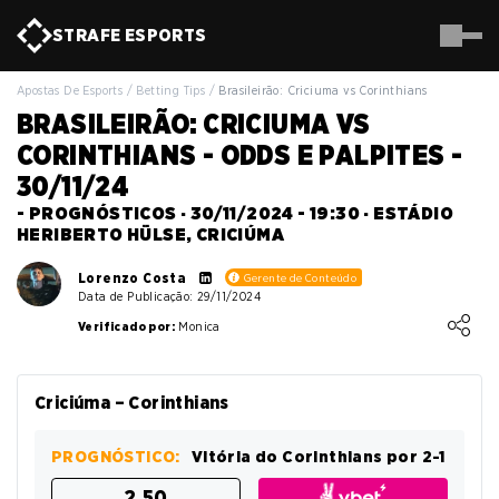
STRAFE
ESPORTS
Apostas De Esports
/
Betting Tips
/
Brasileirão: Criciuma vs Corinthians
BRASILEIRÃO: CRICIUMA VS
CORINTHIANS - ODDS E PALPITES -
30/11/24
- PROGNÓSTICOS · 30/11/2024 - 19:30 · ESTÁDIO
HERIBERTO HÜLSE, CRICIÚMA
Lorenzo Costa
Gerente de Conteúdo
Data de Publicação: 29/11/2024
Loading ...
Verificado por:
Monica
Criciúma – Corinthians
PROGNÓSTICO:
Vitória do Corinthians por 2-1
2.50