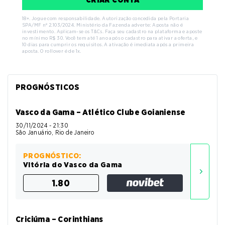
18+. Jogue com responsabilidade. Autorização concedida pela Portaria
SPA/MF nº 2.103/2024. Ministério da Fazenda adverte: Aposta não é
investimento. Aplicam-se os T&Cs. Faça seu cadastro na plataforma e aposte
no mínimo R$ 30. Você tem até 1 ano após o cadastro para ativar a oferta, e
10 dias para cumprir os requisitos. A ativação é imediata após a primeira
aposta. O rollover é de 1x.
PROGNÓSTICOS
Vasco da Gama – Atlético Clube Goianiense
30/11/2024 - 21:30
São Januário, Rio de Janeiro
PROGNÓSTICO:
Vitória do Vasco da Gama
1.80
Criciúma – Corinthians