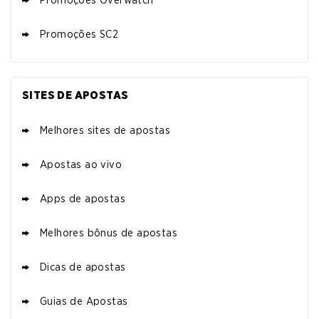
T&C se Aplicam
Promoções SC2
PROMOÇÃO VBET
4.5
/5
Torneio de Slots & Cashback
T&C se Aplicam
SITES DE APOSTAS
Melhores sites de apostas
PROMOÇÃO BLAZE
4.5
/5
Exclusivo Crash Neymar Jr
Apostas ao vivo
T&C se Aplicam
Apps de apostas
Melhores bônus de apostas
IR PARA COMPARAÇÃO DE BÔNUS DE
ESPORTS
Dicas de apostas
Guias de Apostas