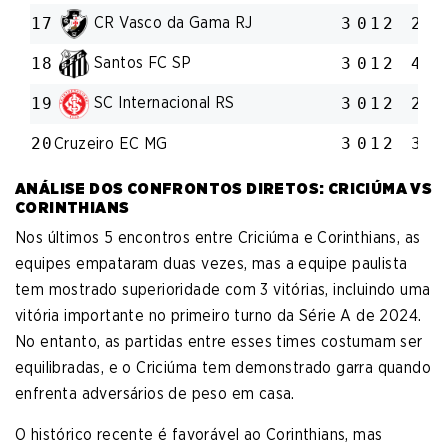
CR Vasco da Gama RJ
17
3
0
1
2
2:4
Santos FC SP
18
3
0
1
2
4:7
SC Internacional RS
19
3
0
1
2
2:5
20
Cruzeiro EC MG
3
0
1
2
3:8
ANÁLISE DOS CONFRONTOS DIRETOS: CRICIÚMA VS
CORINTHIANS
Nos últimos 5 encontros entre Criciúma e Corinthians, as
equipes empataram duas vezes, mas a equipe paulista
tem mostrado superioridade com 3 vitórias, incluindo uma
vitória importante no primeiro turno da Série A de 2024.
No entanto, as partidas entre esses times costumam ser
equilibradas, e o Criciúma tem demonstrado garra quando
enfrenta adversários de peso em casa.
O histórico recente é favorável ao Corinthians, mas