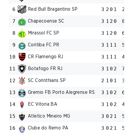
Red Bull Bragantino SP
6
3
2
0
1
2:2
Chapecoense SC
7
3
1
2
0
8:6
Mirassol FC SP
8
3
1
2
0
6:5
Coritiba FC PR
9
3
1
1
1
5:5
CR Flamengo RJ
10
3
1
1
1
4:4
Botafogo FR RJ
11
3
1
0
2
7:6
SC Corinthians SP
12
2
1
0
1
3:2
Gremio FB Porto Alegrense RS
13
3
1
0
2
6:7
EC Vitoria BA
14
3
1
0
2
4:7
Atletico Mineiro MG
15
3
0
2
1
5:6
Clube do Remo PA
16
3
0
2
1
5:7