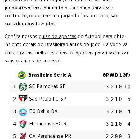
jogadores-chave aumenta a confiança para esse
confronto, onde, mesmo jogando fora de casa, são
considerados favoritos.
Confira nossos
guias de apostas
de futebol para obter
insights gerais do Brasileirão antes do jogo. Lá você vai
encontrar as melhores
dicas de apostas
para maximizar
suas chances de sucesso.
Brasileiro Serie A
GP
W
D
L
GF/GA
SE Palmeiras SP
1
3
2
1
0
10:4
Sao Paulo FC SP
2
3
2
1
0
5:2
EC Bahia BA
3
3
2
1
0
4:2
Fluminense FC RJ
4
3
2
1
0
4:2
CA Paranaense PR
5
2
2
0
0
3:1