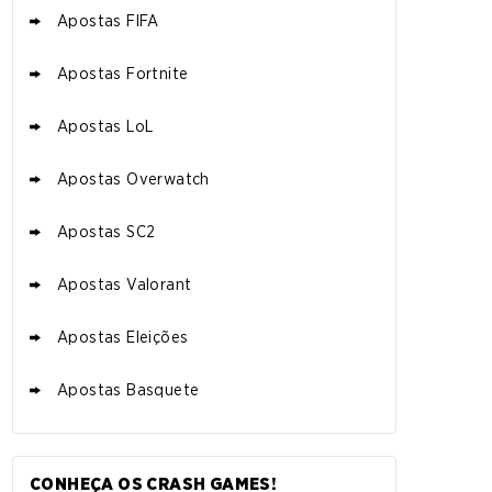
Apostas FIFA
Apostas Fortnite
Apostas LoL
Apostas Overwatch
Apostas SC2
Apostas Valorant
Apostas Eleições
Apostas Basquete
CONHEÇA OS CRASH GAMES!