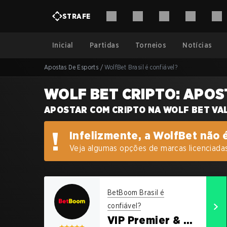
STRAFE
Inicial
Partidas
Torneios
Notícias
Apostas De Esports
/
WolfBet Brasil é confiável?
WOLF BET CRIPTO: APOS
APOSTAR COM CRIPTO NA WOLF BET VAL
Infelizmente, a WolfBet não é
Veja algumas opções de marcas licenciadas
BetBoom Brasil é
confiável?
VIP Premier & Cashback