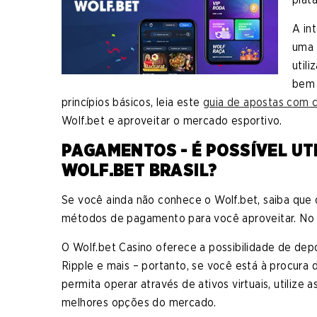
A in
uma 
util
bem 
princípios básicos, leia este
guia de apostas com c
Wolf.bet e aproveitar o mercado esportivo.
PAGAMENTOS - É POSSÍVEL UT
WOLF.BET BRASIL?
Se você ainda não conhece o Wolf.bet, saiba que
métodos de pagamento para você aproveitar. No en
O Wolf.bet Casino oferece a possibilidade de dep
Ripple e mais – portanto, se você está à procura
permita operar através de ativos virtuais, utilize
melhores opções do mercado.