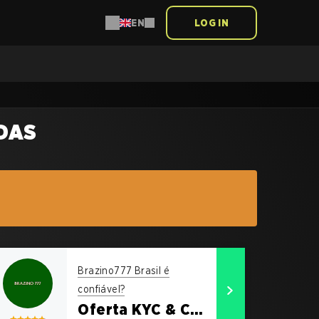
LOG IN
EN
EDAS
Brazino777 Brasil é
confiável?
Oferta KYC & Cashback