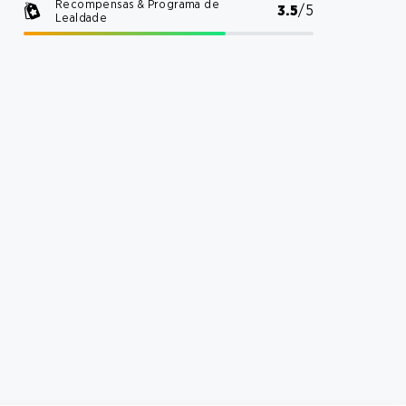
Recompensas & Programa de
3.5
/5
Lealdade
CLASSIFICAÇÃO DO USUÁRIO