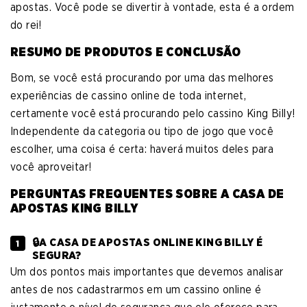
apostas. Você pode se divertir à vontade, esta é a ordem
do rei!
RESUMO DE PRODUTOS E CONCLUSÃO
Bom, se você está procurando por uma das melhores
experiências de cassino online de toda internet,
certamente você está procurando pelo cassino King Billy!
Independente da categoria ou tipo de jogo que você
escolher, uma coisa é certa: haverá muitos deles para
você aproveitar!
PERGUNTAS FREQUENTES SOBRE A CASA DE
APOSTAS KING BILLY
🔒A CASA DE APOSTAS ONLINE KING BILLY É
SEGURA?
Um dos pontos mais importantes que devemos analisar
antes de nos cadastrarmos em um cassino online é