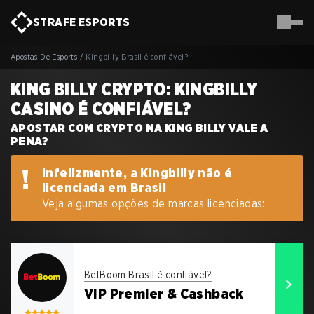
STRAFE
ESPORTS
Apostas De Esports
/
Kingbilly Brasil é confiável?
KING BILLY CRYPTO: KINGBILLY
CASINO É CONFIÁVEL?
APOSTAR COM CRYPTO NA KING BILLY VALE A
PENA?
Infelizmente, a Kingbilly não é
licenciada em Brasil
Veja algumas opções de marcas licenciadas:
BetBoom Brasil é confiável?
VIP Premier & Cashback