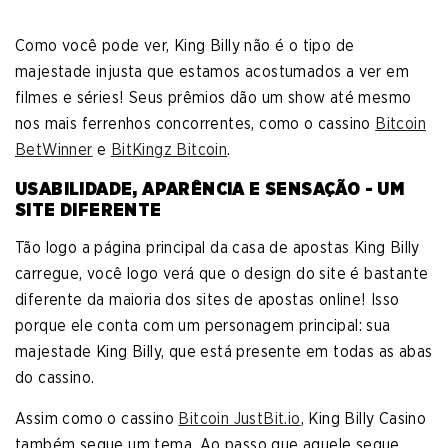
Como você pode ver, King Billy não é o tipo de
majestade injusta que estamos acostumados a ver em
filmes e séries! Seus prêmios dão um show até mesmo
nos mais ferrenhos concorrentes, como o cassino
Bitcoin
BetWinner
e
BitKingz Bitcoin
.
USABILIDADE, APARÊNCIA E SENSAÇÃO - UM
SITE DIFERENTE
Tão logo a página principal da casa de apostas King Billy
carregue, você logo verá que o design do site é bastante
diferente da maioria dos sites de apostas online! Isso
porque ele conta com um personagem principal: sua
majestade King Billy, que está presente em todas as abas
do cassino.
Assim como o cassino
Bitcoin JustBit.io
, King Billy Casino
também segue um tema. Ao passo que aquele segue