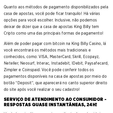
Quanto aos métodos de pagamento disponibilizados pela
casa de apostas, você pode ficar tranquilo! Há várias
opções para você escolher. Inclusive, não podemos
deixar de dizer que a casa de apostas King Billy tem
Cripto como uma das principais formas de pagamento!
Além de poder pagar com bitcoin na King Billy Casino, lá
você encontrará os métodos mais tradicionais e
conhecidos, como: VISA, MasterCard, Skrill, Ecopayz,
Neteller, Neosurf, Interac, Instadebit, IDebit, Paysafecard,
Zimpler e Coinspaid. Você pode conferir todos os
pagamentos disponíveis na casa de apostas por meio do
botão “Deposit”, que aparecerá no canto superior direito
do site após você realizar o seu cadastro!
SERVIÇO DE ATENDIMENTO AO CONSUMIDOR -
RESPOSTAS QUASE INSTANTÂNEAS, 24H!