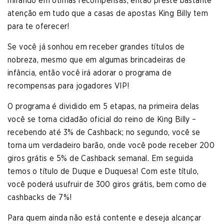
mirando em ótimas recompensas, então preste bastante
atenção em tudo que a casas de apostas King Billy tem
para te oferecer!
Se você já sonhou em receber grandes títulos de
nobreza, mesmo que em algumas brincadeiras de
infância, então você irá adorar o programa de
recompensas para jogadores VIP!
O programa é dividido em 5 etapas, na primeira delas
você se torna cidadão oficial do reino de King Billy –
recebendo até 3% de Cashback; no segundo, você se
torna um verdadeiro barão, onde você pode receber 200
giros grátis e 5% de Cashback semanal. Em seguida
temos o título de Duque e Duquesa! Com este título,
você poderá usufruir de 300 giros grátis, bem como de
cashbacks de 7%!
Para quem ainda não está contente e deseja alcançar