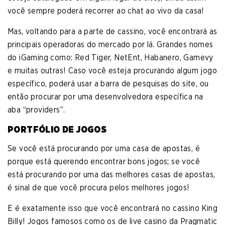
você sempre poderá recorrer ao chat ao vivo da casa!
Mas, voltando para a parte de cassino, você encontrará as
principais operadoras do mercado por lá. Grandes nomes
do iGaming como: Red Tiger, NetEnt, Habanero, Gamevy
e muitas outras! Caso você esteja procurando algum jogo
específico, poderá usar a barra de pesquisas do site, ou
então procurar por uma desenvolvedora específica na
aba “providers”.
PORTFÓLIO DE JOGOS
Se você está procurando por uma casa de apostas, é
porque está querendo encontrar bons jogos; se você
está procurando por uma das melhores casas de apostas,
é sinal de que você procura pelos melhores jogos!
E é exatamente isso que você encontrará no cassino King
Billy! Jogos famosos como os de live casino da Pragmatic