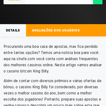
DETAILS
AVALIAÇÕES DOS USUÁRIOS
Procurando uma boa casa de apostas, mas fica perdido
entre tantas opções? Temos uma notícia boa para você:
aqui na strafe.com você conta com análises frequentes
dos melhores cassinos online. Neste artigo vamos analisar
o cassino bitcoin King Billy.
Além de contar com diversos prêmios e várias ofertas de
bônus, o cassino King Billy foi considerado, por diversas
vezes o melhor cassino do ano, bem como a melhor
escolha dos jogadores! Portanto, prepare suas apostas e
venha conosco descobrir um pouco mais sobre esta que