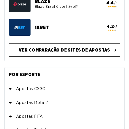
BLAZE
4.4
/5
Blaze Brasil é confiável?
4.2
/5
1XBET
VER COMPARAÇÃO DE SITES DE APOSTAS
PROMOÇÃO BETBOOM
4.9
/5
VIP Premier & Cashback
POR ESPORTE
T&C se Aplicam
Apostas CSGO
PROMOÇÃO BLAZE
Apostas Dota 2
4.4
/5
Exclusivo Crash Neymar Jr
T&C se Aplicam
Apostas FIFA