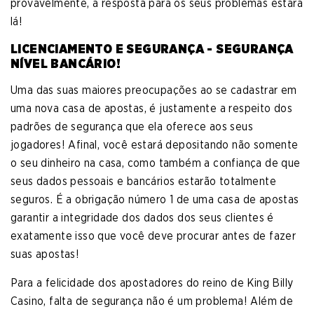
provavelmente, a resposta para os seus problemas estará
lá!
LICENCIAMENTO E SEGURANÇA - SEGURANÇA
NÍVEL BANCÁRIO!
Uma das suas maiores preocupações ao se cadastrar em
uma nova casa de apostas, é justamente a respeito dos
padrões de segurança que ela oferece aos seus
jogadores! Afinal, você estará depositando não somente
o seu dinheiro na casa, como também a confiança de que
seus dados pessoais e bancários estarão totalmente
seguros. É a obrigação número 1 de uma casa de apostas
garantir a integridade dos dados dos seus clientes é
exatamente isso que você deve procurar antes de fazer
suas apostas!
Para a felicidade dos apostadores do reino de King Billy
Casino, falta de segurança não é um problema! Além de