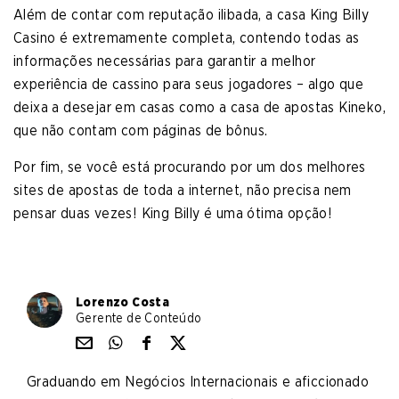
Além de contar com reputação ilibada, a casa King Billy
Casino é extremamente completa, contendo todas as
informações necessárias para garantir a melhor
experiência de cassino para seus jogadores – algo que
deixa a desejar em casas como a casa de apostas Kineko,
que não contam com páginas de bônus.
Por fim, se você está procurando por um dos melhores
sites de apostas de toda a internet, não precisa nem
pensar duas vezes! King Billy é uma ótima opção!
Lorenzo Costa
Gerente de Conteúdo
Share
Share
Share
Share
Graduando em Negócios Internacionais e aficcionado
via
via
via
via
e-
Whatsapp
Facebook
Twitter