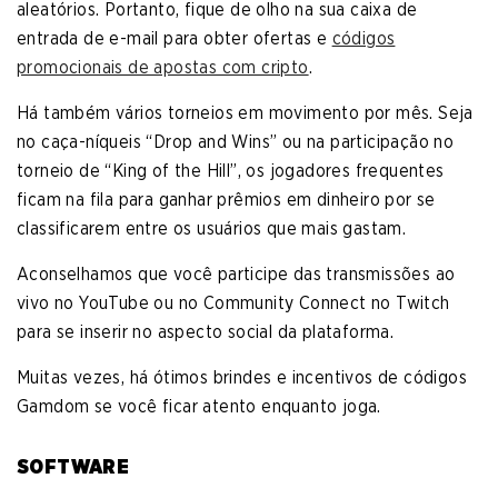
aleatórios. Portanto, fique de olho na sua caixa de
entrada de e-mail para obter ofertas e
códigos
promocionais de apostas com cripto
.
Há também vários torneios em movimento por mês. Seja
no caça-níqueis “Drop and Wins” ou na participação no
torneio de “King of the Hill”, os jogadores frequentes
ficam na fila para ganhar prêmios em dinheiro por se
classificarem entre os usuários que mais gastam.
Aconselhamos que você participe das transmissões ao
vivo no YouTube ou no Community Connect no Twitch
para se inserir no aspecto social da plataforma.
Muitas vezes, há ótimos brindes e incentivos de códigos
Gamdom se você ficar atento enquanto joga.
SOFTWARE