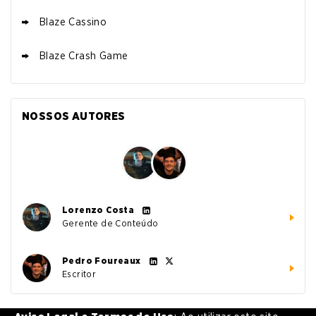
Blaze Cassino
Blaze Crash Game
NOSSOS AUTORES
Lorenzo Costa
Gerente de Conteúdo
Pedro Foureaux
Escritor