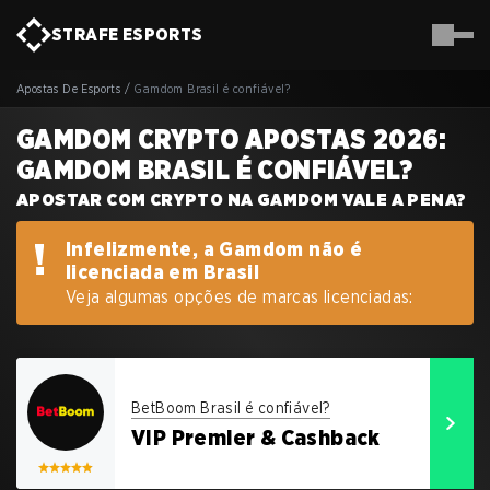
STRAFE
ESPORTS
Apostas De Esports
/
Gamdom Brasil é confiável?
GAMDOM CRYPTO APOSTAS 2026:
GAMDOM BRASIL É CONFIÁVEL?
APOSTAR COM CRYPTO NA GAMDOM VALE A PENA?
Infelizmente, a Gamdom não é
licenciada em Brasil
Veja algumas opções de marcas licenciadas:
BetBoom Brasil é confiável?
VIP Premier & Cashback