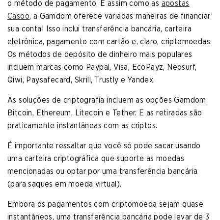
o método de pagamento. E assim como as
apostas
Casoo
, a Gamdom oferece variadas maneiras de financiar
sua conta! Isso inclui transferência bancária, carteira
eletrônica, pagamento com cartão e, claro, criptomoedas.
Os métodos de depósito de dinheiro mais populares
incluem marcas como Paypal, Visa, EcoPayz, Neosurf,
Qiwi, Paysafecard, Skrill, Trustly e Yandex.
As soluções de criptografia incluem as opções Gamdom
Bitcoin, Ethereum, Litecoin e Tether. E as retiradas são
praticamente instantâneas com as criptos.
É importante ressaltar que você só pode sacar usando
uma carteira criptográfica que suporte as moedas
mencionadas ou optar por uma transferência bancária
(para saques em moeda virtual).
Embora os pagamentos com criptomoeda sejam quase
instantâneos, uma transferência bancária pode levar de 3