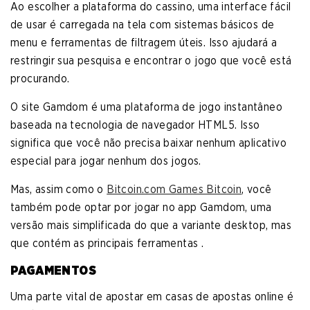
Ao escolher a plataforma do cassino, uma interface fácil
de usar é carregada na tela com sistemas básicos de
menu e ferramentas de filtragem úteis. Isso ajudará a
restringir sua pesquisa e encontrar o jogo que você está
procurando.
O site Gamdom é uma plataforma de jogo instantâneo
baseada na tecnologia de navegador HTML5. Isso
significa que você não precisa baixar nenhum aplicativo
especial para jogar nenhum dos jogos.
Mas, assim como o
Bitcoin.com Games Bitcoin
, você
também pode optar por jogar no app Gamdom, uma
versão mais simplificada do que a variante desktop, mas
que contém as principais ferramentas .
PAGAMENTOS
Uma parte vital de apostar em casas de apostas online é