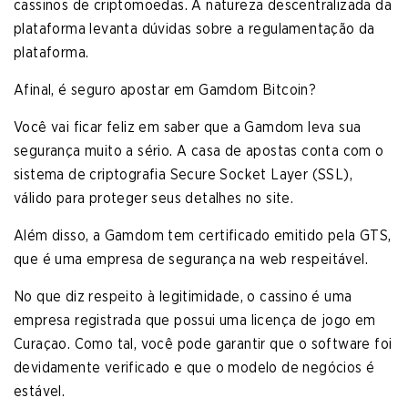
cassinos de criptomoedas. A natureza descentralizada da
plataforma levanta dúvidas sobre a regulamentação da
plataforma.
Afinal, é seguro apostar em Gamdom Bitcoin?
Você vai ficar feliz em saber que a Gamdom leva sua
segurança muito a sério. A casa de apostas conta com o
sistema de criptografia Secure Socket Layer (SSL),
válido para proteger seus detalhes no site.
Além disso, a Gamdom tem certificado emitido pela GTS,
que é uma empresa de segurança na web respeitável.
No que diz respeito à legitimidade, o cassino é uma
empresa registrada que possui uma licença de jogo em
Curaçao. Como tal, você pode garantir que o software foi
devidamente verificado e que o modelo de negócios é
estável.