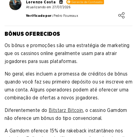
Lorenzo Costa
Gerente de Conteúdo
Atualizando em 27/07/2026
0
Loading ...
CLASSIFICAÇÃO DO USUÁRIO
/5
Verificado por:
Pedro Foureaux
5 Estrelas
0%
BÔNUS OFERECIDOS
4 Estrelas
0%
Os bônus e promoções são uma estratégia de marketing
3 Estrelas
0%
que os cassinos online geralmente usam para atrair
jogadores para suas plataformas.
2 Estrelas
0%
1 Estrela
0%
No geral, eles incluem a promessa de créditos de bônus
quando você faz seu primeiro depósito ou se inscreve em
uma conta. Alguns operadores podem até oferecer uma
combinação de ofertas a novos jogadores.
Diferentemente do
Bitstarz Bitcoin
, o cassino Gamdom
não oferece um bônus do tipo convencional.
A Gamdom oferece 15% de rakeback instantâneo nos