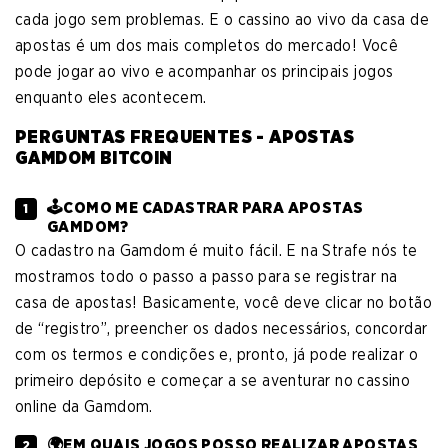
cada jogo sem problemas. E o cassino ao vivo da casa de
apostas é um dos mais completos do mercado! Você
pode jogar ao vivo e acompanhar os principais jogos
enquanto eles acontecem.
PERGUNTAS FREQUENTES - APOSTAS
GAMDOM BITCOIN
🕹️COMO ME CADASTRAR PARA APOSTAS
GAMDOM?
O cadastro na Gamdom é muito fácil. E na Strafe nós te
mostramos todo o passo a passo para se registrar na
casa de apostas! Basicamente, você deve clicar no botão
de “registro”, preencher os dados necessários, concordar
com os termos e condições e, pronto, já pode realizar o
primeiro depósito e começar a se aventurar no cassino
online da Gamdom.
🌍EM QUAIS JOGOS POSSO REALIZAR APOSTAS