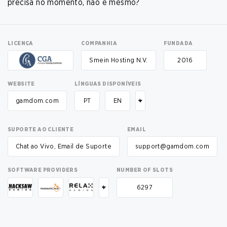
precisa no momento, não é mesmo?
LICENÇA
COMPANHIA
FUNDADA
Smein Hosting N.V.
2016
WEBSITE
LÍNGUAS DISPONÍVEIS
+
gamdom.com
PT
EN
SUPORTE AO CLIENTE
EMAIL
Chat ao Vivo, Email de Suporte
support@gamdom.com
SOFTWARE PROVIDERS
NUMBER OF SLOTS
+
6297