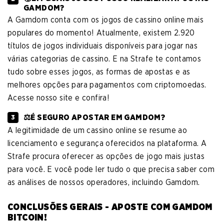
GAMDOM?
A Gamdom conta com os jogos de cassino online mais
populares do momento! Atualmente, existem 2.920
títulos de jogos individuais disponíveis para jogar nas
várias categorias de cassino. E na Strafe te contamos
tudo sobre esses jogos, as formas de apostas e as
melhores opções para pagamentos com criptomoedas.
Acesse nosso site e confira!
⚖️É SEGURO APOSTAR EM GAMDOM?
A legitimidade de um cassino online se resume ao
licenciamento e segurança oferecidos na plataforma. A
Strafe procura oferecer as opções de jogo mais justas
para você. E você pode ler tudo o que precisa saber com
as análises de nossos operadores, incluindo Gamdom.
CONCLUSÕES GERAIS - APOSTE COM GAMDOM
BITCOIN!