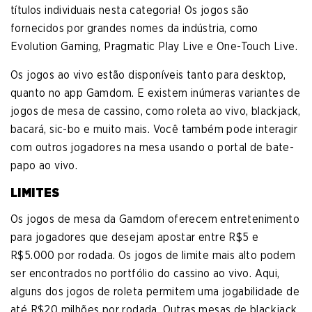
títulos individuais nesta categoria! Os jogos são
fornecidos por grandes nomes da indústria, como
Evolution Gaming, Pragmatic Play Live e One-Touch Live.
Os jogos ao vivo estão disponíveis tanto para desktop,
quanto no app Gamdom. E existem inúmeras variantes de
jogos de mesa de cassino, como roleta ao vivo, blackjack,
bacará, sic-bo e muito mais. Você também pode interagir
com outros jogadores na mesa usando o portal de bate-
papo ao vivo.
LIMITES
Os jogos de mesa da Gamdom oferecem entretenimento
para jogadores que desejam apostar entre R$5 e
R$5.000 por rodada. Os jogos de limite mais alto podem
ser encontrados no portfólio do cassino ao vivo. Aqui,
alguns dos jogos de roleta permitem uma jogabilidade de
até R$20 milhões por rodada. Outras mesas de blackjack